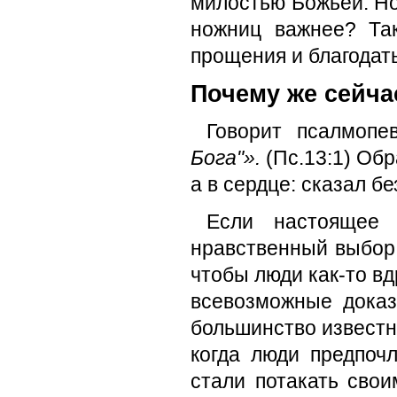
милостью Божьей. Но
ножниц важнее? Та
прощения и благодать
Почему же сейча
Говорит псалмопе
Бога"».
(Пс.13:1) Обр
а в сердце: сказал б
Если настоящее
нравственный выбор, 
чтобы люди как-то в
всевозможные доказ
большинство извест
когда люди предпоч
стали потакать свои