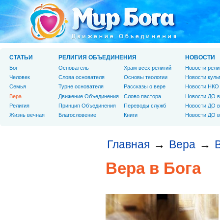
СТАТЬИ
РЕЛИГИЯ ОБЪЕДИНЕНИЯ
НОВОСТИ
Бог
Основатель
Храм всех религий
Новости рели
Человек
Слова основателя
Основы теологии
Новости куль
Cемья
Турне основателя
Рассказы о вере
Новости НКО
Вера
Движение Объединения
Слово пастора
Новости ДО в
Религия
Принцип Объединения
Переводы служб
Новости ДО в
Жизнь вечная
Благословение
Книги
Новости ДО в
Главная
Вера
→
→
Вера в Бога