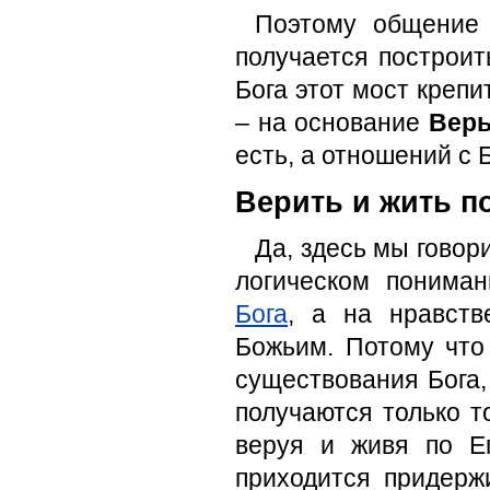
Поэтому общение 
получается построи
Бога этот мост креп
– на основание
Вер
есть, а отношений с 
Верить и жить п
Да, здесь мы говор
логическом понима
Бога
, а на нравст
Божьим. Потому что
существования Бога
получаются только т
веруя и живя по Е
приходится придерж