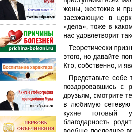
преступники всех ма
жены, жестокие и про
заезжающие в церк
«дела», тоже в како
нас удовлетворит так
Теоретически призн
этого, но давайте по
Кто, собственно, и я
Представьте себе 
поздоровавшись с р
друзьям, смотрите т
в любимую сетевую 
кухне готовый у
благодарность роди
вообще последнее вр