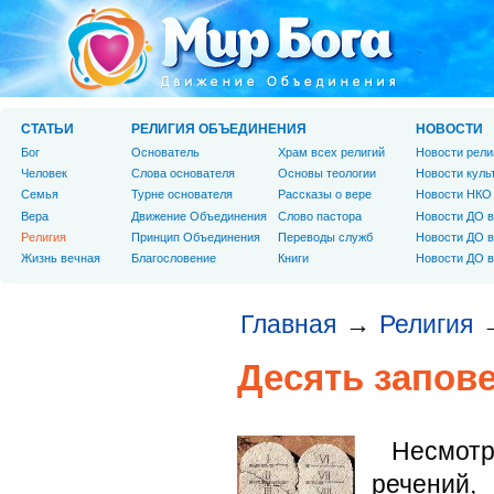
СТАТЬИ
РЕЛИГИЯ ОБЪЕДИНЕНИЯ
НОВОСТИ
Бог
Основатель
Храм всех религий
Новости рели
Человек
Слова основателя
Основы теологии
Новости куль
Cемья
Турне основателя
Рассказы о вере
Новости НКО
Вера
Движение Объединения
Слово пастора
Новости ДО в
Религия
Принцип Объединения
Переводы служб
Новости ДО в
Жизнь вечная
Благословение
Книги
Новости ДО в
Главная
Религия
→
Десять запов
Несмотр
речений