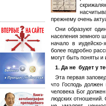
скрижаля
насчитыв
прежнему очень акту
Они образуют один
населения земного ш
начало в иудейско-
более подробно расс
могут быть поняты и
1. Да не будет у 
Эта первая заповед
что Господь должен 
человека Бог долже
людских отношений. 
не умаляет ценнос