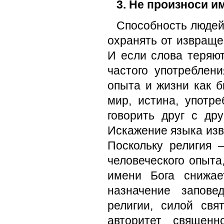
3. Не произноси и
Способность людей 
охранять от извраще
И если слова теряю
частого употреблен
опыта и жизни как бы
мир, истина, употр
говорить друг с др
Искажение языка изв
Поскольку религия 
человечес­кого опыт
имени Бога снижае
назначение запове
религии, силой свя
авторитет священн