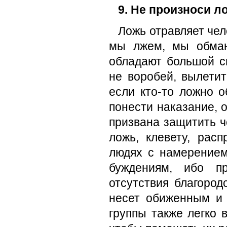
9. Не произноси л
Ложь отравляет чел
мы лжем, мы обман
обладают большой си
не воробей, вы­лети
если кто-то ложно о
понести нака­зание, 
призвана защитить ч
ложь, клевету, рас
людях с намерением
буждениям, ибо пр
отсутствия благород
несет обиженным и 
группы также легко в