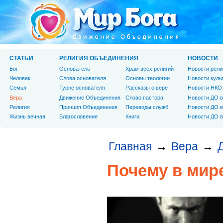
СТАТЬИ
РЕЛИГИЯ ОБЪЕДИНЕНИЯ
НОВОСТИ
Бог
Основатель
Храм всех религий
Новости рели
Человек
Слова основателя
Основы теологии
Новости куль
Cемья
Турне основателя
Рассказы о вере
Новости НКО
Вера
Движение Объединения
Слово пастора
Новости ДО в
Религия
Принцип Объединения
Переводы служб
Новости ДО в
Жизнь вечная
Благословение
Книги
Новости ДО в
Главная
Вера
→
→
Почему в мире