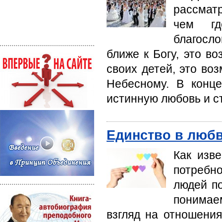
рассматр
чем гд
благосл
ближе к Богу, это в
своих детей, это во
Небесному. В конце
истинную любовь и с
Единство в люб
Как изв
потребн
людей п
понимае
взгляд на отношени