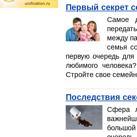
Первый секрет с
Самое д
передат
между па
семья со
первую очередь для 
любимого человека?
Стройте свое семейн
Последствия сек
Сфера л
важнейш
большой 
очередь