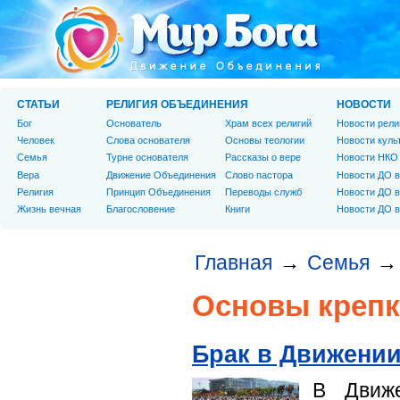
СТАТЬИ
РЕЛИГИЯ ОБЪЕДИНЕНИЯ
НОВОСТИ
Бог
Основатель
Храм всех религий
Новости рели
Человек
Слова основателя
Основы теологии
Новости куль
Cемья
Турне основателя
Рассказы о вере
Новости НКО
Вера
Движение Объединения
Слово пастора
Новости ДО в
Религия
Принцип Объединения
Переводы служб
Новости ДО в
Жизнь вечная
Благословение
Книги
Новости ДО в
Главная
Семья
→
→
Основы крепк
Брак в Движени
В Движ