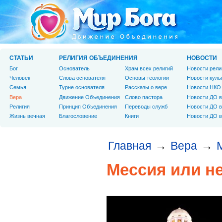
СТАТЬИ
РЕЛИГИЯ ОБЪЕДИНЕНИЯ
НОВОСТИ
Бог
Основатель
Храм всех религий
Новости рели
Человек
Слова основателя
Основы теологии
Новости куль
Cемья
Турне основателя
Рассказы о вере
Новости НКО
Вера
Движение Объединения
Слово пастора
Новости ДО в
Религия
Принцип Объединения
Переводы служб
Новости ДО в
Жизнь вечная
Благословение
Книги
Новости ДО в
Главная
Вера
→
→
Мессия или н