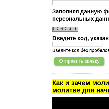
Заполняя данную фо
персональных данн
6
7
6
7
2
3
Введите код, указ
Введите код без пробелов
Как и зачем мол
молитве для на