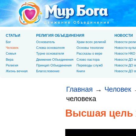
СТАТЬИ
РЕЛИГИЯ ОБЪЕДИНЕНИЯ
НОВОСТИ
Бог
Основатель
Храм всех религий
Новости рели
Человек
Слова основателя
Основы теологии
Новости куль
Cемья
Турне основателя
Рассказы о вере
Новости НКО
Вера
Движение Объединения
Слово пастора
Новости ДО в
Религия
Принцип Объединения
Переводы служб
Новости ДО в
Жизнь вечная
Благословение
Книги
Новости ДО в
Главная
Человек
→
человека
Высшая цель 