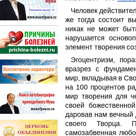
Человек действител
же тогда состоит в
никак не может быт
нарушается основоп
элемент творения соз
Эгоцентризм, пор
вразрез с фундаме
мир, вкладывая в Сво
на 100 процентов ра
мир творения для ч
своей божественно
даровав нам вечный 
своего Творца. 
самозабвенная люб