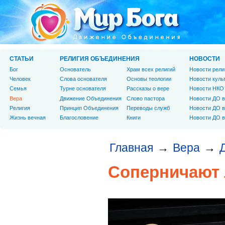
СТАТЬИ
РЕЛИГИЯ ОБЪЕДИНЕНИЯ
НОВОСТИ
Бог
Основатель
Храм всех религий
Новости рели
Человек
Слова основателя
Основы теологии
Новости куль
Cемья
Турне основателя
Рассказы о вере
Новости НКО
Вера
Движение Объединения
Слово пастора
Новости ДО в
Религия
Принцип Объединения
Переводы служб
Новости ДО в
Жизнь вечная
Благословение
Книги
Новости ДО в
Главная
Вера
→
→
Соперничают 