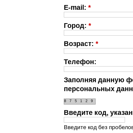
E-mail:
*
Город:
*
Возраст:
*
Телефон:
Заполняя данную фо
персональных данн
8
7
5
1
2
9
Введите код, указ
Введите код без пробелов