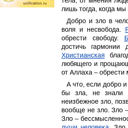
тела, от мнения люд
лишь тогда, когда мы
Добро и зло в чело
воля и несвобода.
обрести свободу.
Б
достичь гармонии 
Христианская
благод
любящего и прощаю
от Аллаха – обрести
А что, если добро и
бы зла, не знали 
неизбежное зло, поз
вообще не зло. Зло 
Зло – бессмысленнос
души человека
. Зло