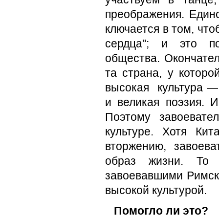
преображения. Единс
ключается в том, что
сердца"; и это по
общества. Окончател
та страна, у которо
высокая культура — 
и великая поэзия. 
Поэто­му завоевате
культуре. Хотя Кит
вторжению, завоев
образ жизни. То 
завоевавшими Рим­с
высокой культурой.
Помогло ли это?