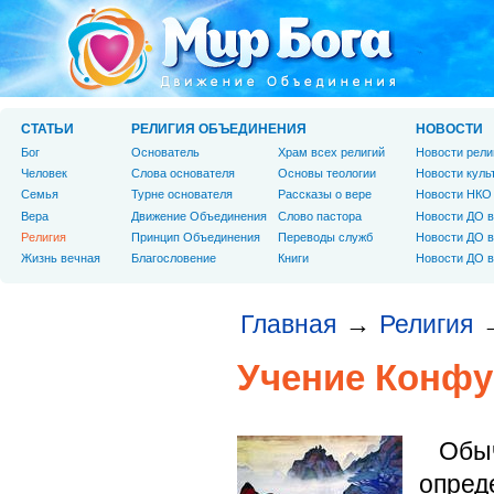
СТАТЬИ
РЕЛИГИЯ ОБЪЕДИНЕНИЯ
НОВОСТИ
Бог
Основатель
Храм всех религий
Новости рели
Человек
Слова основателя
Основы теологии
Новости куль
Cемья
Турне основателя
Рассказы о вере
Новости НКО
Вера
Движение Объединения
Слово пастора
Новости ДО в
Религия
Принцип Объединения
Переводы служб
Новости ДО в
Жизнь вечная
Благословение
Книги
Новости ДО в
Главная
Религия
→
Учение Конфу
Обыч
опре