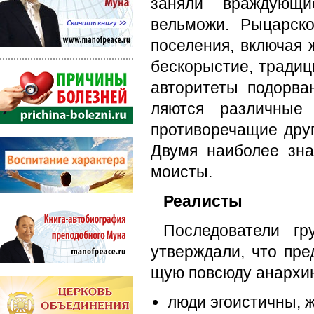
заняли враждующи
вельможи. Ры­царск
поселения, включая 
бескорыстие, тради
авторитеты подорва
ляются различные
противоречащие друг
Двумя наиболее зн
моисты.
Реалисты
Последователи гр
утверждали, что пре
щую повсюду анархию
люди эгоистичны, 