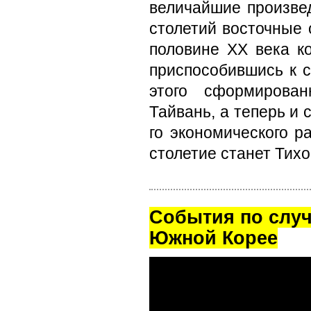
величайшие произвед
столетий восточные 
полови­не XX века к
приспособившись к 
этого сформирован
Тайвань, а теперь и
го экономического р
столетие станет Тихо
Cобытия по случ
Южной Корее