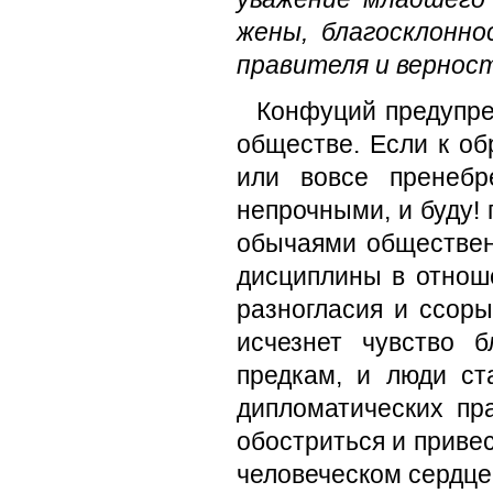
жены, благосклонн
прави­теля и вернос
Конфуций предупре
обществе. Если к об
или вовсе пренебр
непрочными, и буду! 
обычаями общественн
дисциплины в отнош
разногласия и ссоры
исчез­нет чувство 
предкам, и люди ст
дипло­матических пр
обостриться и привес
чело­веческом сердце