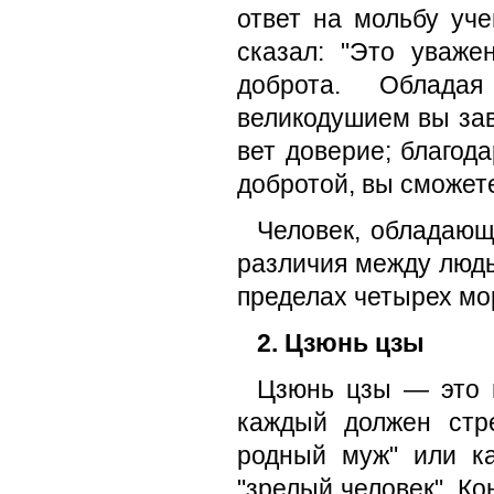
ответ на мольбу уче
сказал: "Это уважен
доброта. Облада
великодушием вы зав
вет доверие; благод
добротой, вы сможете
Человек, обладающи
различия между людь
пределах четырех мор
2. Цзюнь цзы
Цзюнь цзы — это и
каждый должен стре
родный муж" или ка
"зрелый человек". Ко