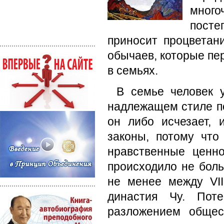
мног
посте
приносит процветан
обычаев, которые пер
в семьях.
В семье человек 
надлежащем стиле п
он либо исчезает,
законы, потому что
нравственные ценн
происходило не боль
не менее между VII
династия Чу. Поте
разложе­нием общес