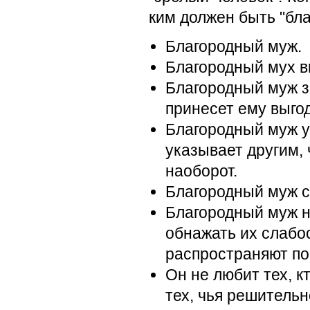
ким должен быть "бл
Благородный муж.
Благородный мух ви
Благородный муж зн
принесет ему выгод
Благородный муж ук
указыва­ет другим,
наоборот.
Благородный муж ст
Благородный муж н
обна­жать их слабо
распространя­ют п
Он не любит тех, к
тех, чья решитель