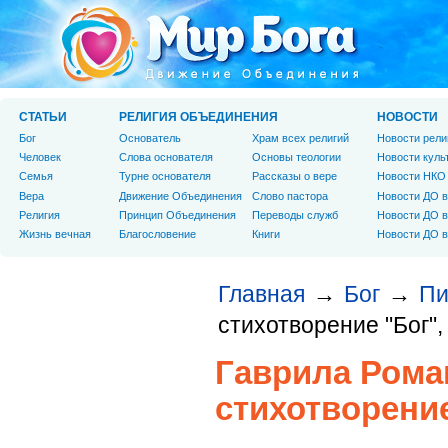
СТАТЬИ
РЕЛИГИЯ ОБЪЕДИНЕНИЯ
НОВОСТИ
Бог
Основатель
Храм всех религий
Новости рели
Человек
Слова основателя
Основы теологии
Новости куль
Cемья
Турне основателя
Рассказы о вере
Новости НКО
Вера
Движение Объединения
Слово пастора
Новости ДО в
Религия
Принцип Объединения
Переводы служб
Новости ДО в
Жизнь вечная
Благословение
Книги
Новости ДО в
Главная
Бог
Пи
→
→
стихотворение "Бог", 
Гаврила Рома
стихотворение 