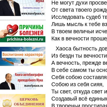
Не могут духи просв
От света твоего рож
Исследовать судеб т
Лишь мысль к тебе вз
В твоем величьи исче
Как в вечности проше
Хаоса бытность до
Из бездн ты вечности
А вечность, прежде в
В себе самом ты осн
Себя собою составля
Собою из себя сияя,
Ты свет, откуда свет 
Создавый всё едины
В твореньи простира