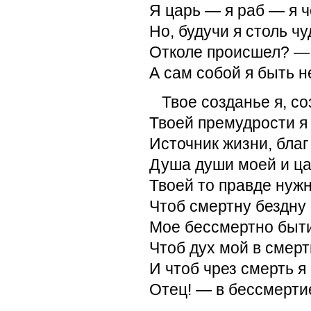
Я царь — я раб — я ч
Но, будучи я столь чу
Отколе происшел? — 
А сам собой я быть не
Твое созданье я, со
Твоей премудрости я 
Источник жизни, благ
Душа души моей и ца
Твоей то правде нуж
Чтоб смертну бездну
Мое бессмертно быт
Чтоб дух мой в смер
И чтоб чрез смерть я
Отец! — в бессмерти