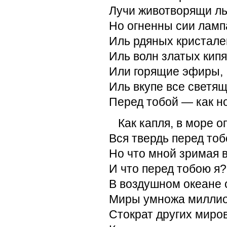
Лучи животворящи ль
Но огненны сии ламп
Иль рдяных кристале
Иль волн златых кип
Или горящие эфиры,
Иль вкупе все светя
Перед тобой — как н
Как капля, в море 
Вся твердь перед тоб
Но что мной зримая 
И что перед тобою я?
В воздушном океане 
Миры умножа милли
Стократ других миров