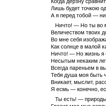
Когда дерзну сравнит
Лишь будет точкою о
А я перед тобой — ни
Ничто! — Но ты во
Величеством твоих д
Во мне себя изображ
Как солнце в малой к
Ничто! — Но жизнь я
Несытым некаким ле
Всегда пареньем в в
Тебя душа моя быть ч
Вникает, мыслит, рас
Я есмь — конечно, ес
Ты есть! — природы