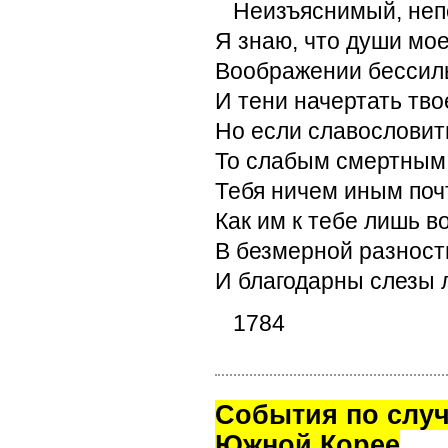
Неизъяснимый, неп
Я знаю, что души мо
Воображении бессил
И тени начертать тво
Но если славословит
То слабым смертным
Тебя ничем иным поч
Как им к тебе лишь в
В безмерной разност
И благодарны слезы 
1784
Cобытия по случ
Южной Корее