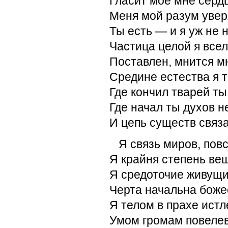
Гласит мое мне сердц
Меня мой разум увер
Ты есть — и я уж не 
Частица целой я все
Поставлен, мнится мн
Средине естества я т
Где кончил тварей ты
Где начал ты духов 
И цепь существ связа
Я связь миров, пов
Я крайня степень ве
Я средоточие живущи
Черта начальна боже
Я телом в прахе истл
Умом громам повеле