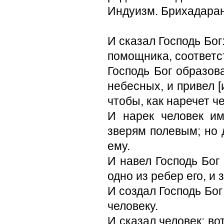
Индуизм. Брихадарань
И сказал Господь Бог
помощника, соответс
Господь Бог образов
небесных, и привел [и
чтобы, как наречет ч
И нарек человек и
зверям полевым; но 
ему.
И навел Господь Бог 
одно из ребер его, и
И создал Господь Бог 
человеку.
И сказал человек: вот