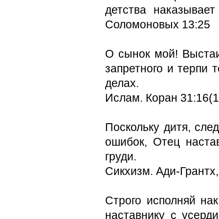
детства наказывает
Соломоновых 13:25
О сынок мой! Выстаи
запретного и терпи т
делах.
Ислам. Коран 31:16(1
Поскольку дитя, сле
ошибок, Отец наста
груди.
Сикхизм. Ади-Грантх,
Строго исполняй на
наставнику с усерди