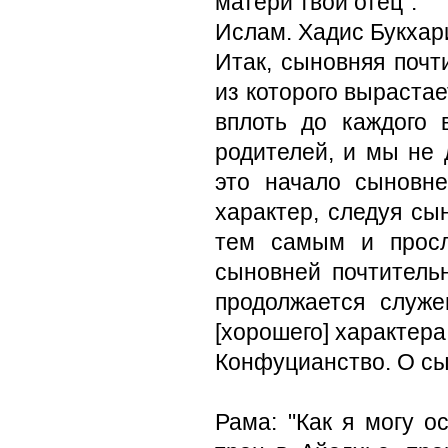
матери твой отец".
Ислам. Хадис Букхар
Итак, сыновняя почт
из которого выраста­е
вплоть до каждого
родителей, и мы не 
это начало сыновн
характер, следуя сы
тем самым и просл
сыновней почтитель
продолжается служе
[хорошего] характера
Конфуцианство. О сы
Рама: "Как я могу 