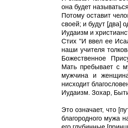
она будет называться
Потому оставит челов
своей; и будут [два] о
Иудаизм и христианс
Стих "И ввел ее Иса
наши учителя толков
Божественное Прис
Мать пребывает с му
мужчина и женщина
нисходит благослове
Иудаизм. Зохар, Быт
Это означает, что [п
благородного мужа н
его глубинные [принц