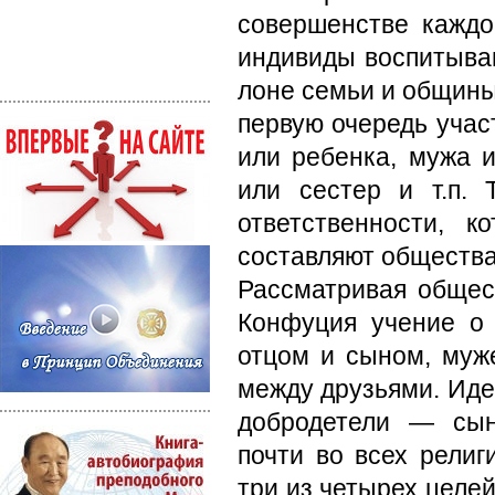
совершенстве каждог
индивиды воспитываю
лоне семьи и общины
первую очередь учас
или ребенка, мужа 
или сестер и т.п.
ответственности, 
составля­ют общества
Рассматривая обще
Кон­фуция учение о
отцом и сыном, муж
между друзьями. Ид
добродетели — сын
почти во всех рели
три из четырех целе