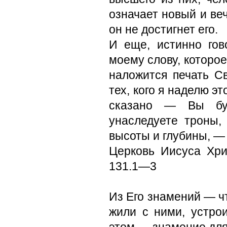
означает новый и веч
он не достигнет его.
И еще, истинно гов
моему слову, которое
наложится печать С
тех, кого я наделю э
сказано — Вы буде
унаследуете троны,
высоты и глубины, — 
Церковь Иисуса Хри
131.1—3
Из Его знамений — чт
жили с ними, устро