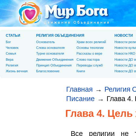
СТАТЬИ
РЕЛИГИЯ ОБЪЕДИНЕНИЯ
НОВОСТИ
Бог
Основатель
Храм всех религий
Новости рели
Человек
Слова основателя
Основы теологии
Новости куль
Cемья
Турне основателя
Рассказы о вере
Новости НКО
Вера
Движение Объединения
Слово пастора
Новости ДО в
Религия
Принцип Объединения
Переводы служб
Новости ДО в
Жизнь вечная
Благословение
Книги
Новости ДО в
Главная
Религия 
→
Писание
Глава 4.
→
Глава 4. Цель
Все религии не 