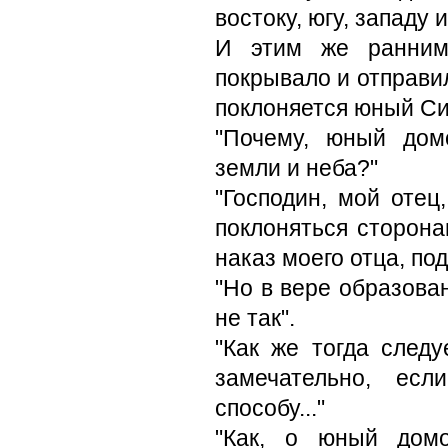
востоку, югу, западу 
И этим же ранним
покрывало и отправил
поклоняется юный Сиг
"Почему, юный дом
земли и неба?"
"Господин, мой отец
поклоняться сторо­на
наказ моего отца, по
"Но в вере образова
не так".
"Как же тогда след
замечательно, ес
способу..."
"Как, о юный домо