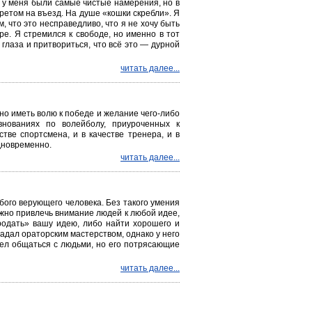
, у меня были самые чистые намерения, но в
претом на въезд. На душе «кошки скребли». Я
, что это несправедливо, что я не хочу быть
ре. Я стремился к свободе, но именно в тот
 глаза и притвориться, что всё это — дурной
читать далее...
но иметь волю к победе и желание чего-либо
внованиях по волейболу, приуроченных к
тве спортсмена, и в качестве тренера, и в
дновременно.
читать далее...
ого верующего человека. Без такого умения
ожно привлечь внимание людей к любой идее,
одать» вашу идею, либо найти хорошего и
ладал ораторским мастерством, однако у него
мел общаться с людьми, но его потрясающие
читать далее...