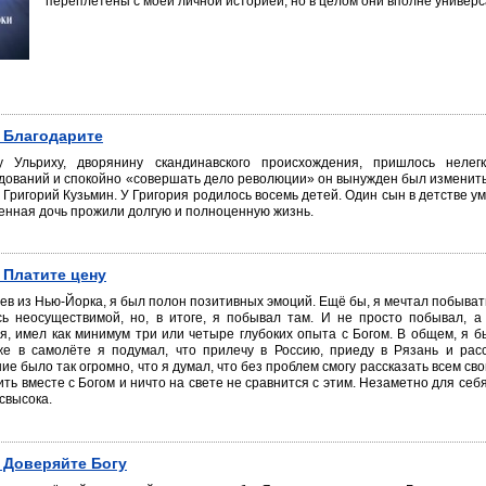
переплетены с моей личной историей, но в целом они вполне универ
. Благодарите
у Ульриху, дворянину скандинавского происхождения, пришлось неле
дований и спокойно «совершать дело революции» он вынужден был изменить 
Григорий Кузьмин. У Григория родилось восемь детей. Один сын в детстве у
енная дочь прожили долгую и полноценную жизнь.
. Платите цену
ев из Нью-Йорка, я был полон позитивных эмоций. Ещё бы, я мечтал побывать
сь неосуществимой, но, в итоге, я побывал там. И не просто побывал, 
, имел как минимум три или четыре глубоких опыта с Богом. В общем, я б
же в самолёте я подумал, что прилечу в Россию, приеду в Рязань и рас
ие было так огромно, что я думал, что без проблем смогу рассказать всем сво
ить вместе с Богом и ничто на свете не сравнится с этим. Незаметно для себ
 свысока.
. Доверяйте Богу