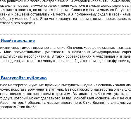
л за решёткой и с тоской смотрел в небо. Я старался исполнять Божью волю
казался в тюрьме, в чужой стране, и меня ждал суд и скорая депортация с за
ил ничего плохого, но оказался в тюрьме. Снова и снова я молился Богу о том
 стены и решётки оставались на месте, а я по-прежнему сидел в своей каме
ободы у меня не было. Я не мог исчезнуть из тюрьмы, не мог просто закрыть
вствовал, что обречён.
. Имейте желание
 жизни спорт имеет огромное значение. Он очень хорошо показывает, как важ
ь. Мне посчастливилось участвовать в некоторых международных соре
 культурным мероприятиям. В таких соревнованиях я участвовал и в качес
переводчика, и в качестве менеджера, а порой, даже совмещая все функции о
. Выступайте публично
ское мастерство и умение публично выступать — одна из основных задач люб
сложно помогать Богу менять этот мир. Без ораторского мастерства очень сл
и она является потрясающим открытием. Вы должны либо сами суметь «пр
о друга, который может сделать это за вас. Моисей был косноязычен и не об
Аарон, который общался с людьми вместо него. Стив Возняк не слишком у
продавал Стив Джобс.