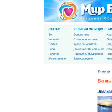
СТАТЬИ
РЕЛИГИЯ ОБЪЕДИНЕНИ
Бог
Основатель
Хра
Человек
Слова основателя
Осн
Cемья
Турне основателя
Рас
Вера
Движение Объединения
Сло
Религия
Принцип Объединения
Пер
Жизнь вечная
Благословение
Кни
Главная
Божь
Предис