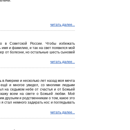
сальны.
читать далее...
гко в Советской России. Чтобы избежать
имя и фамилию, и так на свет появился мой
мер от болезни, но остальные шесть сыновей
читать далее...
 в Америке и несколько лет назад моя мечта
а ещё и многое увидел, со многими людьми
ыл на седьмом небе от счастья и от Божьей
скажу всем на свете о Божьей любви. Моё
им друзьям и родственникам о том, какое это
я я стал немного задирать нос и поглядывать
читать далее...