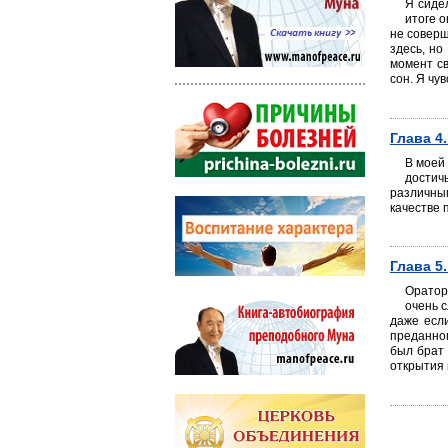
Я сиде
итоге о
не соверш
здесь, но
момент св
сон. Я чу
Глава 4
В моей
достич
различным
качестве 
Глава 5
Оратор
очень 
даже есл
преданног
был брат 
открытия 