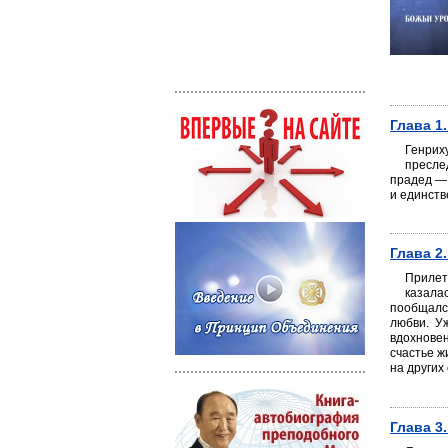
Глава 1
Генрих
пресле
прадед — 
и единств
Глава 2
Прилет
казала
пообщался
любви. У
вдохновен
счастье ж
на других
Глава 3