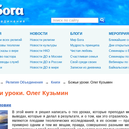
Я
НОВОСТИ
БЛОГИ
МЕРОПРИЯ
м всех религий
Новости религии
Мир Бога
Ближайшие с
овы теологии
Новости культуры
Мудрость принципа
Дни открытых
сказы о вере
Новости НКО
Чистая любовь
Семинары о 
во пастора
Новости ДО в Москве
Счастливая семья
Семинары по
еводы служб
Новости ДО в России
Свой среди своих
Вебинары по
ги
Новости ДО в мире
Записки из дневника
Байкальская
→
Религия Объединения
→
Книги
→
Божьи уроки. Олег Кузьмин
и уроки. Олег Кузьмин
ловие
В этой книге я решил написать о тех уроках, которые преподал м
выводах, которые я делал в результате, и о том, как это отразилось
являются плодами теологических исследований, в их основе — пра
примерно одним и тем же вещам, правда, совершенно разными мет