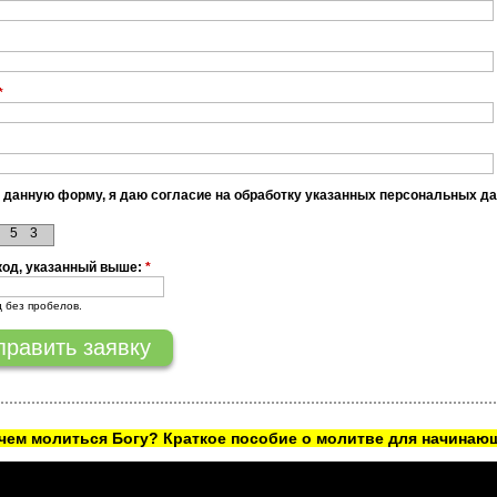
*
 данную форму, я даю согласие на обработку указанных персональных д
5
3
код, указанный выше:
*
д без пробелов.
ачем молиться Богу? Краткое пособие о молитве для начинаю