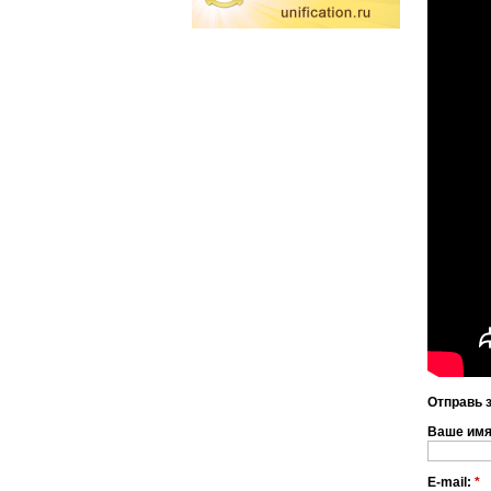
Отправь 
Ваше им
E-mail:
*