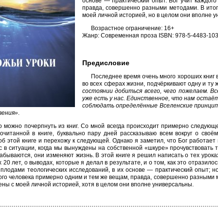
основе — практический опыт. Бог учит каждог
правда, совершенно разными методами. В итог
моей личной историей, но в целом они вполне 
Возрастное ограничение: 16+
Жанр: Современная проза ISBN: 978-5-4483-103
Предисловие
Последнее время очень много хороших книг в
во всех сферах жизни, подчёркивают одну и ту 
состоянии добиться всего, чего пожелаем. В
уже есть у нас. Единственное, что нам остаё
соблюдать определённые Вселенские принцип
вения»
.
о можно почерпнуть из книг. Со мной всегда происходит примерно следующе
рочитанной в книге, буквально пару дней рассказываю всем вокруг о своё
б этой книге и перехожу к следующей. Однако я заметил, что Бог работает 
с в ситуации, когда мы вынуждены на собственной «шкуре» прочувствовать т
абываются, они изменяют жизнь. В этой книге я решил написать о тех урок
 20 лет, о выводах, которые я делал в результате, и о том, как это отразило
плодами теологических исследований, в их основе — практический опыт; но 
ого человека примерно одним и тем же вещам, правда, совершенно разными ме
ны с моей личной историей, хотя в целом они вполне универсальны.