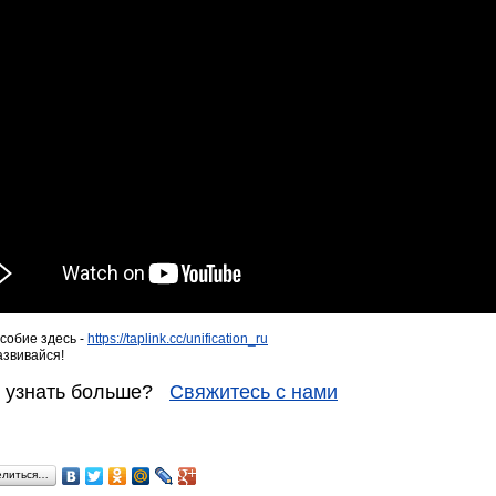
собие здесь -
https://taplink.cc/unification_ru
азвивайся!
е узнать больше?
Свяжитесь с нами
елиться…