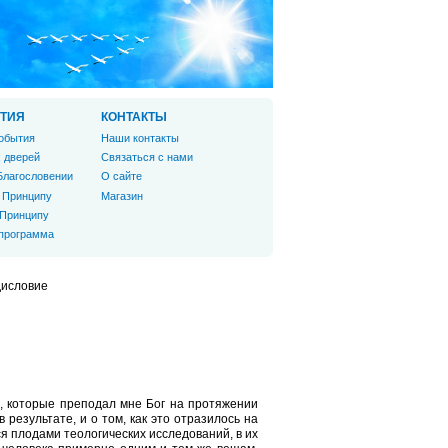
ТИЯ
КОНТАКТЫ
обытия
Наши контакты
 дверей
Связаться с нами
Благословении
О сайте
 Принципу
Магазин
 Принципу
 программа
исловие
х, которые преподал мне Бог на протяжении
 результате, и о том, как это отразилось на
ся плодами теологических исследований, в их