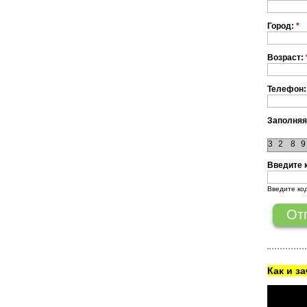
Город:
*
Возраст:
Телефон:
Заполняя
3
2
8
9
Введите 
Введите ко
Как и з