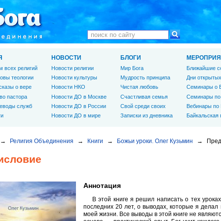
Я
НОВОСТИ
БЛОГИ
МЕРОПРИЯ
м всех религий
Новости религии
Мир Бога
Ближайшие с
овы теологии
Новости культуры
Мудрость принципа
Дни открытых
сказы о вере
Новости НКО
Чистая любовь
Семинары о 
во пастора
Новости ДО в Москве
Счастливая семья
Семинары по
еводы служб
Новости ДО в России
Свой среди своих
Вебинары по
ги
Новости ДО в мире
Записки из дневника
Байкальская
→
Религия Объединения
→
Книги
→
Божьи уроки. Олег Кузьмин
→
Пред
исловие
Аннотация
В этой книге я решил написать о тех урока
последних 20 лет, о выводах, которые я делал в
моей жизни. Все выводы в этой книге не являют