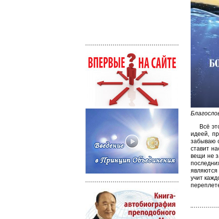
Благосло
Всё эт
идеей, п
забываю о
ставит на
вещи не з
последних
являются 
учит кажд
переплете