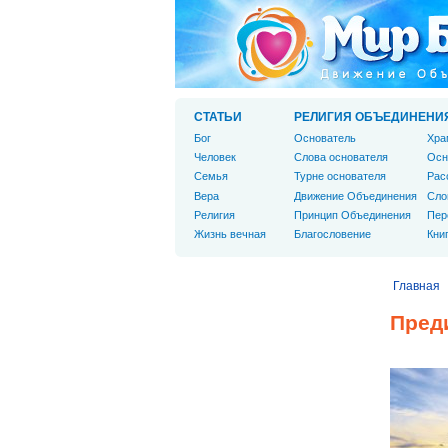
СТАТЬИ
РЕЛИГИЯ ОБЪЕДИНЕНИ
Бог
Основатель
Хра
Человек
Слова основателя
Осн
Cемья
Турне основателя
Рас
Вера
Движение Объединения
Сло
Религия
Принцип Объединения
Пер
Жизнь вечная
Благословение
Кни
Главная
Пред