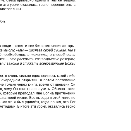
о человека примерно одним и тем же вещам,
е эти уроки оказались тесно переплетены с
универсальны.
6-2
ыходит в свет, и все без исключения авторы,
же мысль:
«Мы — хозяева своей судьбы, мы в
сё необходимое: и таланты, и способности
тся — это раскрыть свои скрытые резервы,
ы и законы и стяжать всевозможные Божьи
е: я очень сильно вдохновляюсь какой-либо
м очередном открытии, а потом постепенно
не только через книги, время от времени Он
о, чему Он хочет нас научить. Обычно такие
ах, которые преподал мне Бог на протяжении
сь на моей жизни. Все выводы в этой книге не
как же я был удивлён, когда понял, что Бог
тодами. В итоге эти уроки, оказались тесно