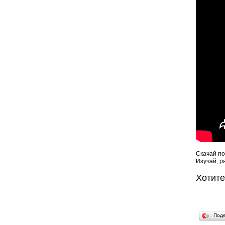
Скачай по
Изучай, р
Хотит
Под