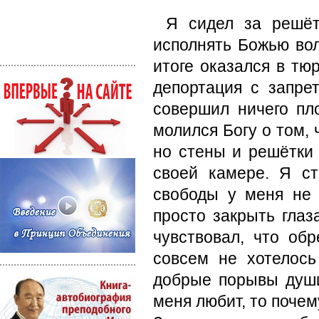
Я сидел за решёт
исполнять Божью во
итоге оказался в тю
депортация с запре
совершил ничего пл
молился Богу о том, 
но стены и решётки 
своей камере. Я с
свободы у меня не 
просто закрыть глаз
чувствовал, что об
совсем не хотелос
добрые порывы души
меня любит, то поче