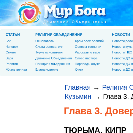
СТАТЬИ
РЕЛИГИЯ ОБЪЕДИНЕНИЯ
НОВОСТИ
Бог
Основатель
Храм всех религий
Новости рели
Человек
Слова основателя
Основы теологии
Новости куль
Cемья
Турне основателя
Рассказы о вере
Новости НКО
Вера
Движение Объединения
Слово пастора
Новости ДО в
Религия
Принцип Объединения
Переводы служб
Новости ДО в
Жизнь вечная
Благословение
Книги
Новости ДО в
Главная
Религия 
→
Кузьмин
Глава 3.
→
Глава 3. Дове
ТЮРЬМА. КИПР