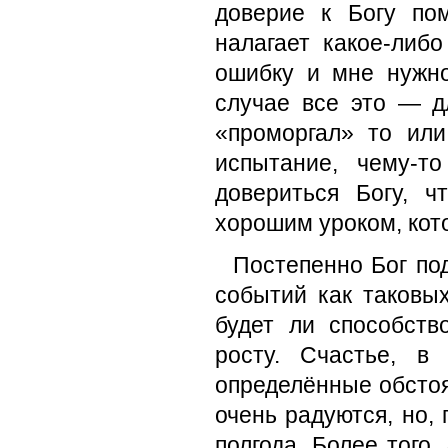
доверие к Богу по
налагает какое-либ
ошибку и мне нужно
случае все это — д
«проморгал» то ил
испытание, чему-т
довериться Богу, 
хорошим уроком, кот
Постепенно Бог по
событий как таковы
будет ли способст
росту. Счастье, 
определённые обстоя
очень радуются, но, 
полгода. Более того,