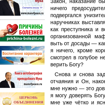
Закон, наказание б
ничего предосудит
подвергался унизите
наручниках выставля
как преступника и 
организованной маф
выть от досады — как
я ничего, кроме кор
смотрел в голубое н
верить Богу?
Снова и снова зад
отчаяния и Он, нако
мне нужно — это дов
я могу доверять Бог
мне уже чётко и ясн