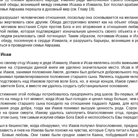
кой обиды, возникшей между семьями Исаака и Измаила, Бог послал араба
 семья Авраама перешла в духовный мир (см. Главу 19).
разрушает человеческие отношения, поскольку она основывается на желании з
бы жертвовать свое другим. Обида деструктивно влияет как на объект обиды
 мотивом восстания Слуги против Бога и его вторжения в отношения люб
лой любви, которая подтверждает изначальную ценность своего объекта и
 людям реализовать свой потенциал. Таким образом, потомкам Исаака и Из
 обиду, посеянную в сердце Измаила, и разрушить барьеры, возникшие в 
ься в провидении семьи Авраама.
 Исав
о своему отцу Исааку и дяде Измаилу, Иаков и Исав являлись особо важным
чине на страницах данной книги им уделено значительное место. Исав и 
. Иаков, занимая положение Авеля, должен был добиться добровольного по
занимал привилегированное положение старшего сына. Являясь падшим челов
подствовать над Иаковом против воли Бога, но, в конце концов, Иаков сумел
тавителя Бога, и вместе им удалось создать субстанциальное основание.
стижения этой победы потребовалось предпринять ряд шагов. Во-первых, И
го на пищу в тот момент, когда Исав был голоден и ценил пищу больше, чем
оложению старшего сына походило на отношение падшего Адама, для кото
ания рода добра, тогда как Иаков понимал высшую ценность рода. Сорок 
 на грани смерти, Иакову удалось заполучить благословение отца, предн
 этом сыну, тем самым искупив обман Бога Евой и неспособность Евы переда
ыл в бешенстве, когда обнаружил, что Иаков получил благословение, предна
 зависть и гнев на Иакова были похожи на чувства, которые Слуга питал к Адаму
т Божью любовь. Они также были сродни зависти Каина, побудившей его у