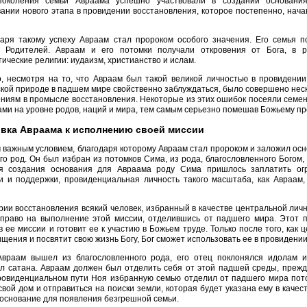
околения семьи Авраама успешно участвовали в создании основани
нии нового этапа в провидении восстановления, которое постепенно, нача
аря такому успеху Авраам стал пророком особого значения. Его семья 
 Родителей. Авраам и его потомки получали откровения от Бога, в р
ические религии: иудаизм, христианство и ислам.
, несмотря на то, что Авраам был такой великой личностью в провидении,
кой природе в падшем мире свойственно заблуждаться, было совершено неск
ниям в промысле восстановления. Некоторые из этих ошибок посеяли семе
ми на уровне родов, наций и мира, тем самым серьезно помешав Божьему п
вка Авраама к исполнению своей миссии
важным условием, благодаря которому Авраам стал пророком и заложил ос
го род. Он был избран из потомков Сима, из рода, благословленного Богом, 
я создания основания для Авраама роду Сима пришлось заплатить ог
ки и поддержки, провиденциальная личность такого масштаба, как Авраам
рии восстановления всякий человек, избранный в качестве центральной лич
 право на выполнение этой миссии, отделившись от падшего мира. Этот 
в ее миссии и готовит ее к участию в Божьем труде. Только после того, как
ищения и посвятит свою жизнь Богу, Бог сможет использовать ее в провидении
Авраам вышел из благословленного рода, его отец поклонялся идолам и
ал сатана. Авраам должен был отделить себя от этой падшей среды, прежд
ровиденциальном пути Ноя избранную семью отделил от падшего мира пото
свой дом и отправиться на поиски земли, которая будет указана ему в качес
основание для появления безгрешной семьи.