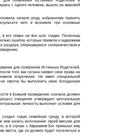
я для появления Истинных Родителей и
вшись с одного человека, вышло на мировой
положила начало роду, избранному принять
езультате чего и возникли три основные
 в его семье не все шло гладко. Поскольку
олько ошибок, которые привели к задержкам
на раздора, обернувшиеся соперничеством и
ровидению.
нование для появления Истинных Родителей,
после того как сатана заявил свои права на
ромное искупление. Не имея специальной
, не смогла бы выполнить свою богоданную
ности в Божьем провидении, сначала должен
процесс очищения утверждает центральную
 центральная личность выполнит условия для
.
 создал такую семейную среду, в которой
е чем начать исполнение своей миссии для
п, а в случае с Авраамом Бог приказал ему
тве места, где он должен будет поселиться и