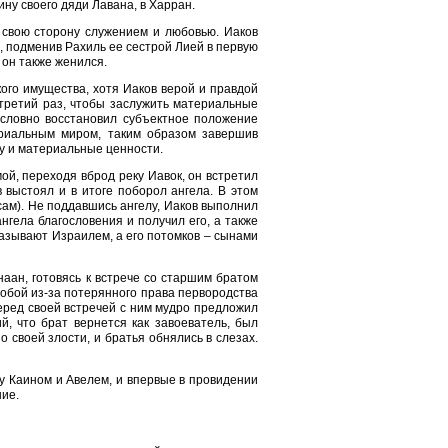
ну своего дяди Лавана, в Харран.
 свою сторону служением и любовью. Иаков
а, подменив Рахиль ее сестрой Лией в первую
 он также женился.
кого имущества, хотя Иаков верой и правдой
 третий раз, чтобы заслужить материальные
условно восстановил субъектное положение
ериальным миром, таким образом завершив
ну и материальные ценности.
ой, переходя вброд реку Иавок, он встретил
в выстоял и в итоге поборол ангела. В этом
сам). Не поддавшись ангелу, Иаков выполнил
нгела благословения и получил его, а также
называют Израилем, а его потомков – сынами
аан, готовясь к встрече со старшим братом
лобой из-за потерянного права первородства
перед своей встречей с ним мудро предложил
й, что брат вернется как завоеватель, был
 своей злости, и братья обнялись в слезах.
 Каином и Авелем, и впервые в провидении
ие.