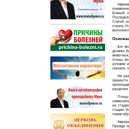
Авраам
племянник
Божьей п
Последняя
Слугой, н
страну. У
выполнить
Основа
Бог ве
должен бы
животных,
птицы, во
условие 
сказано, 
Не раз
принести
грехопаде
разделяя 
Птицы 
символизи
на стади
стадии. 
таким обр
Авраам
Прежде че