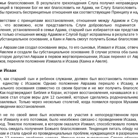
жьи благословения. В результате грехопадения Слуга получил неправедную
иций в творении Бог не мог благословить ни Адама, ни Слугу. Благословить
бы признать беспринципные отношения как соответствующие Принципу и над
тветствии с принципами восстановления, отношения между Адамом и Слу
е, что возможно, если представитель Слуги добровольно подчинится
ления, установленной в семье Адама, старший сын избирается как представ
к только отношения между Адамом и Слугой будут исправлены в результате то
убстанциальное основание, а Каин и Авель смогут получить Божье благослове
ы Авраам сам создал основание веры, то его сыновья, Измаил и Исаак, отв
Авелем и создали бы субстанциальное основание. В случае успеха оба сына
оторую допустил Авраам в первом жертвоприношении, Исаак перенял от Авр
ков, переняли положение Измаила и Исаака (Каина и Авеля).
и Исаак
, как старший сын и ребенок служанки, должен был восстановить положе
я единству с Исааком. Однако положение Авраама перешло к Исааку, и
иального основания совместно со своим братом и не мог получить благосл
Как подтверждают Библия и Коран, история восстановления, начавшаяся в с
Иаков стал отцом веры для 12 сыновей, которые сделались родоначальник
аилевых. Только через несколько столетий, когда появился пророк Мухам
овидении восстановления.
л не по своей вине был исключен из участия в непосредственном пров
 Измаилу и его потомкам, было неизбежно связано с провидением Исаака,
род. Тяжелое положение, в котором оказался Измаил, способствовало появле
ось ожидать получения Божьего благословения. Тенденция питать обиду на
кам и стала одной из провиденциальных проблем, нуждающихся в разрешени
ли 12 племен арабского народа. Именно ради выполнения Своего обещан