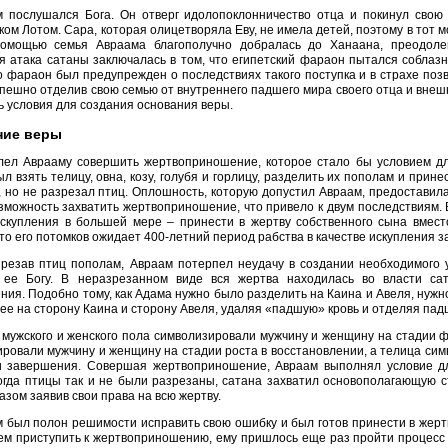
 послушался Бога. Он отверг идолопоклонничество отца и покинул свою
ом Лотом. Сара, которая олицетворяла Еву, не имела детей, поэтому в тот 
омощью семья Авраама благополучно добралась до Ханаана, преодолев
 атака сатаны заключалась в том, что египетский фараон пытался соблаз
о фараон был предупрежден о последствиях такого поступка и в страхе поз
спешно отделив свою семью от внутреннего падшего мира своего отца и внеш
 условия для создания основания веры.
ние веры
лел Аврааму совершить жертвоприношение, которое стало бы условием д
л взять телицу, овна, козу, голубя и горлицу, разделить их пополам и прин
 но не разрезал птиц. Оплошность, которую допустил Авраам, предоставил
зможность захватить жертвоприношение, что привело к двум последствиям.
искупления в большей мере – принести в жертву собственного сына вместо
что его потомков ожидает 400-летний период рабства в качестве искупления з
резав птиц пополам, Авраам потерпел неудачу в создании необходимого
 ее Богу. В неразрезанном виде вся жертва находилась во власти са
ния. Подобно тому, как Адама нужно было разделить на Каина и Авеля, нужн
ее на сторону Каина и сторону Авеля, удаляя «падшую» кровь и отделяя пад
мужского и женского пола символизировали мужчину и женщину на стадии ф
ровали мужчину и женщину на стадии роста в восстановлении, а телица с
и завершения. Совершая жертвоприношение, Авраам выполнял условие дл
Когда птицы так и не были разрезаны, сатана захватил основополагающую
азом заявив свои права на всю жертву.
 был полон решимости исправить свою ошибку и был готов принести в жертву
м приступить к жертвоприношению, ему пришлось еще раз пройти процесс 