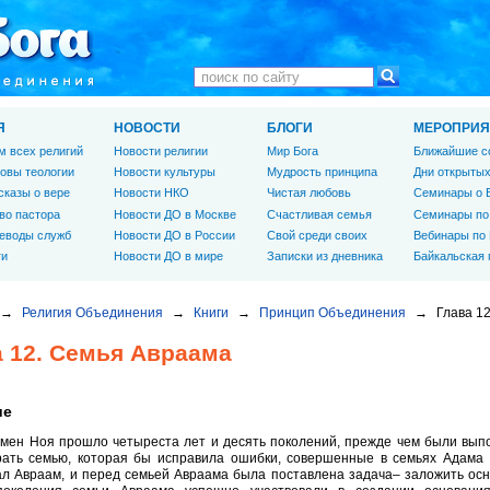
Я
НОВОСТИ
БЛОГИ
МЕРОПРИЯ
м всех религий
Новости религии
Мир Бога
Ближайшие с
овы теологии
Новости культуры
Мудрость принципа
Дни открытых
сказы о вере
Новости НКО
Чистая любовь
Семинары о 
во пастора
Новости ДО в Москве
Счастливая семья
Семинары по
еводы служб
Новости ДО в России
Свой среди своих
Вебинары по
ги
Новости ДО в мире
Записки из дневника
Байкальская
→
Религия Объединения
→
Книги
→
Принцип Объединения
→
Глава 1
а 12. Семья Авраама
ие
мен Ноя прошло четыреста лет и десять поколений, прежде чем были вы
рать семью, которая бы исправила ошибки, совершенные в семьях Адама 
ал Авраам, и перед семьей Авраама была поставлена задача– заложить ос