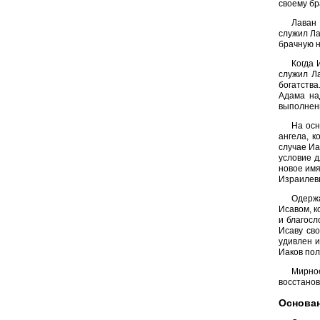
своему бр
Лаван 
служил Ла
брачную н
Когда 
служил Ла
богатств
Адама на
выполнени
На осн
ангела, к
случае Иа
условие д
новое имя
Израилев
Одержа
Исавом, к
и благосл
Исаву сво
удивлен и
Иаков пол
Мирное
восстано
Основан