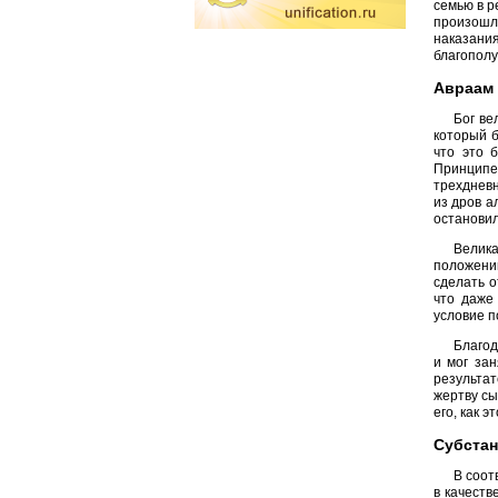
семью в р
произошло
наказания
благополу
Авраам 
Бог ве
который б
что это 
Принципе
трехдневн
из дров а
остановил
Велика
положени
сделать о
что даже
условие п
Благод
и мог зан
результа
жертву сы
его, как 
Субстан
В соот
в качеств