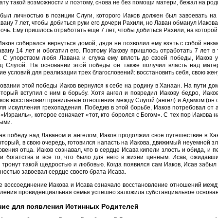
ату такой возможности и поэтому, снова не без помощи матери, бежал на роди
был личностью в позиции Слуги, которого Иаков должен был завоевать на
вану 7 лет, чтобы добиться руки его дочери Рахили, но Лаван обманул Иаков
очь. Ему пришлось отработать еще 7 лет, чтобы добиться Рахили, на которой
Иаков собирался вернуться домой, дядя не позволил ему взять с собой ника
вану 14 лет и обогатил его. Поэтому Иакову пришлось отработать 7 лет в
а. С упорством любя Лавана и служа ему вплоть до своей победы, Иаков 
д Слугой. На основании этой победы он также получил власть над мат
е условий для реализации трех благословений: восстановить себя, свою же
овании этой победы Иаков вернулся к себе на родину в Ханаан. На пути дом
оторый вступил с ним в борьбу. Хотя ангел и повредил Иакову бедро, Иако
ков восстановил правильные отношения между Слугой (ангел) и Адамом (он 
ля искупления грехопадения. Победив в этой борьбе, Иаков потребовал от а
«Израиль», которое означает «тот, кто боролся с Богом». С тех пор Иакова 
ыми.
в победу над Лаваном и ангелом, Иаков продолжил свое путешествие в Хан
оторый, в свою очередь, готовился напасть на Иакова, движимый неуемной з
овения отца. Иаков сознавал, что в сердце Исава кипели злость и обида, и 
и богатства и все то, что было для него в жизни ценным. Исав, ожидавши
 тронут такой щедростью и любовью. Когда появился сам Иаков, Исав забыл о
ностью завоевал сердце своего брата Исава.
 воссоединение Иакова и Исава означало восстановление отношений между
вления провиденциальная семья успешно заложила субстанциальное основан
ие для появления Истинных Родителей