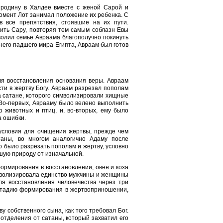
 родину в Халдее вместе с женой Сарой и
момент Лот занимал положение их ребенка. С
 все препятствия, стоявшие на их пути.
нить Сару, повторяя тем самым соблазн Евы
волил семье Авраама благополучно покинуть
него падшего мира Египта, Авраам был готов
ля восстановления основания веры. Авраам
ести в жертву Богу. Авраам разрезал пополам
а сатане, которого символизировали хищные
 Во-первых, Аврааму было велено выполнить
 животных и птиц, и, во-вторых, ему было
а ошибки.
 условия для очищения жертвы, прежде чем
таны, во многом аналогично Адаму после
о было разрезать пополам и жертву, условно
шую природу от изначальной.
ормирования в восстановлении, овен и коза
имволизировала единство мужчины и женщины
я восстановления человечества через три
 стадию формирования в жертвоприношении,
 собственного сына, как того требовал Бог.
отделения от сатаны, который захватил его