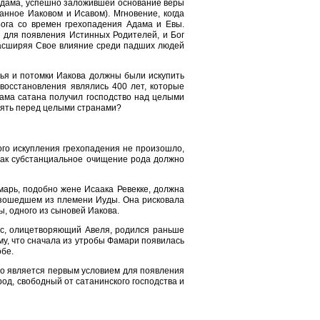
Адама, успешно заложившей основание веры
анное Иаковом и Исавом). Мгновение, когда
ога со времен грехопадения Адама и Евы.
 для появления Истинных Родителей, и Бог
расширяя Свое влияние среди падших людей
мья и потомки Иакова должны были искупить
восстановления являлись 400 лет, которые
аама сатана получил господство над целыми
тоять перед целыми странами?
ого искупления грехопадения не произошло,
как субстанциальное очищение рода должно
марь, подобно жене Исаака Ревекке, должна
оизошедшем из племени Иуды. Она рисковала
ы, одного из сыновей Иакова.
ес, олицетворяющий Авеля, родился раньше
му, что сначала из утробы Фамари появилась
обе.
о является первым условием для появления
д, свободный от сатанинского господства и