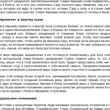
езультате неудачного жертвоприношения. Семья Авраама снова подверглась 
 в Египте, но в этот раз соблазнить Сару пытался царь Авимелех. Как и в
х, которые его ждут, в случае если тот оставит Сару у себя, и в страхе А
чно покинул его царство. Семья Авраама снова отделилась от сатаны и была 
приносит в жертву сына
лел Аврааму принести в жертву сына (согласно Библии, он приготовился прин
ыл единственным ребенком Сары; в Коране не говорится, какой это был сын
был первый сын, Измаил, рожденный от служанки Агари; согласно модели
, всегда в качестве Авеля жертвует собой второй сын, чтобы восстанови
ое путешествие, чтобы дойти до вершины горы, которая была указана им ка
лтарь, на котором намеревался принести сына в жертву. Он уже собирался пр
 его, сказав, что вера его была достаточно сильна.
я вера Авраама, выраженная в его готовности пожертвовать для Бога соб
и центральной семьи Божьего провидения. Самое главное здесь то, что е
тец, веруя, что в этом заключалась воля Бога. Трудно представить себе, ка
 помогал отцу в приготовлениях к собственной смерти. Продемонстриров
о восстановлению утраченной веры Хама в своего отца Ноя и созданию основ
аря этой победе Исаак, второй сын, занимавший положение Авеля, полност
ять его место в создании основания веры. Далее он помог своему отцу п
те двух успешно созданных Авелем и Ноем оснований веры и благодаря ве
на, Исаак перенял положение своего отца в качестве центральной личности
это было прежде с Ноем и Авраамом, отцом веры.
циальное основание
ветствии с принципами творения люди занимают центральное положение в т
е объектов для человека. Следовательно, Слуга, сотворенный до Адама, до