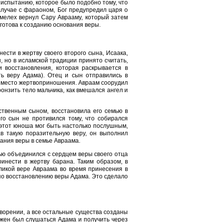
испытанию, которое было подобно тому, что
 случае с фараоном, Бог предупредил царя о
вимелех вернул Сару Аврааму, который затем
готова к созданию основания веры.
ести в жертву своего второго сына, Исаака,
, но в исламской традиции принято считать,
 восстановления, которая раскрывается в
ть веру Адама). Отец и сын отправились в
к место жертвоприношения. Авраам соорудил
онзить тело мальчика, как вмешался ангел и
ственным сыном, восстановила его семью в
го сын не противился тому, что собирался
к этот юноша мог быть настолько послушным,
ав такую поразительную веру, он выполнил
ания веры в семье Авраама.
ью объединился с сердцем веры своего отца
ринести в жертву барана. Таким образом, в
ликой вере Авраама во время принесения в
 по восстановлению веры Адама. Это сделало
ворении, а все остальные существа созданы
лжен был слушаться Адама и получить через