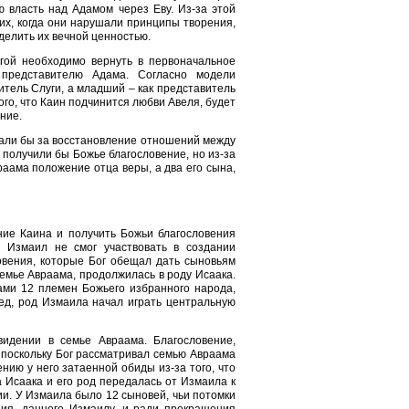
 власть над Адамом через Еву. Из-за этой
 их, когда они нарушали принципы творения,
елить их вечной ценностью.
гой необходимо вернуть в первоначальное
 представителю Адама. Согласно модели
итель Слуги, а младший – как представитель
го, что Каин подчинится любви Авеля, будет
ние.
ечали бы за восстановление отношений между
 получили бы Божье благословение, но из-за
аама положение отца веры, а два его сына,
ние Каина и получить Божьи благословения
 Измаил не смог участвовать в создании
овения, которые Бог обещал дать сыновьям
емье Авраама, продолжилась в роду Исаака.
ами 12 племен Божьего избранного народа,
мед, род Измаила начал играть центральную
идении в семье Авраама. Благословение,
 поскольку Бог рассматривал семью Авраама
нию у него затаенной обиды из-за того, что
 Исаака и его род передалась от Измаила к
и. У Измаила было 12 сыновей, чьи потомки
ия, данного Измаилу, и ради прекращения