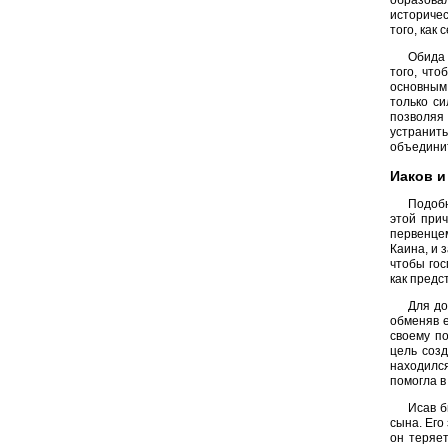
историчес
того, как
Обида 
того, что
основным
только си
позволяя
устранить
объединит
Иаков и
Подобн
этой при
первенцем
Каина, и 
чтобы гос
как предс
Для до
обменяв е
своему п
цель созд
находился
помогла в
Исав б
сына. Его
он теряе