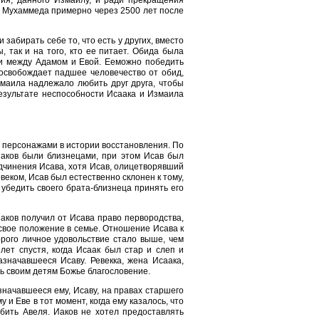
м Мухаммеда примерно через 2500 лет после
абирать себе то, что есть у других, вместо
, так и на того, кто ее питает. Обида была
ви между Адамом и Евой. Ееможно победить
 освобождает падшее человечество от обид,
маила надлежало любить друг друга, чтобы
результате неспособности Исаака и Измаила
и персонажами в истории восстановления. По
Иаков были близнецами, при этом Исав был
дчинения Исава, хотя Исав, олицетворявший
еком, Исав был естественно склонен к тому,
 убедить своего брата-близнеца принять его
аков получил от Исава право первородства,
 свое положение в семье. Отношение Исава к
рого личное удовольствие стало выше, чем
лет спустя, когда Исаак был стар и слеп и
азначавшееся Исаву. Ревекка, жена Исаака,
ть своим детям Божье благословение.
значавшееся ему, Исаву, на правах старшего
 и Еве в тот момент, когда ему казалось, что
бить Авеля. Иаков не хотел предоставлять