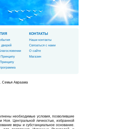
ТИЯ
КОНТАКТЫ
обытия
Наши контакты
 дверей
Связаться с нами
Благословении
О сайте
 Принципу
Магазин
 Принципу
 программа
2. Семья Авраама
полнены необходимые условия, позволившие
и Ноя. Центральной личностью, избранной
нование веры и субстанциальное основание.