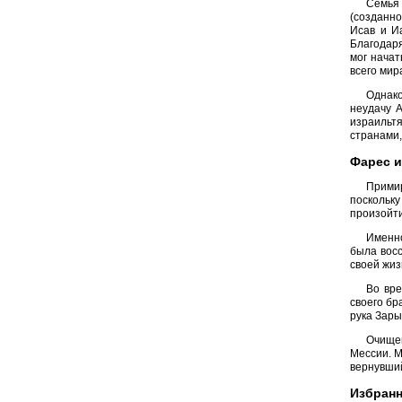
Семья 
(созданно
Исав и И
Благодар
мог нача
всего мир
Однако
неудачу 
израильтя
странами,
Фарес и
Примир
поскольк
произойти
Именно
была восс
своей жиз
Во вре
своего бр
рука Зары
Очищен
Мессии. М
вернувший
Избран