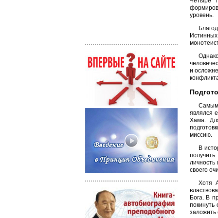
Четыре п
формирова
уровень.
Благод
Истинных
монотеист
Однако
человечес
и осложне
конфликта
Подгото
Самым 
являлся е
Хама. Дл
подготов
миссию.
В исто
получить
личность 
своего оч
Хотя 
властвов
Бога. В п
покинуть 
заложить 