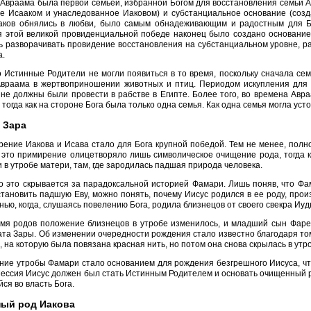
Авраама была первой семьей, избранной Богом для восстановления семьи 
е Исааком и унаследованное Иаковом) и субстанциальное основание (созд
аков обнялись в любви, было самым обнадеживающим и радостным для Б
я этой великой провиденциальной победе наконец было создано основание
ть разворачивать провидение восстановления на субстанциальном уровне, 
а.
 Истинные Родители не могли появиться в то время, поскольку сначала се
Авраама в жертвоприношении животных и птиц. Периодом искупления для 
не должны были провести в рабстве в Египте. Более того, во времена Авр
 тогда как на стороне Бога была только одна семья. Как одна семья могла ус
 Зара
ение Иакова и Исава стало для Бога крупной победой. Тем не менее, полн
у это примирение олицетворяло лишь символическое очищение рода, тогда 
 в утробе матери, там, где зародилась падшая природа человека.
 это скрывается за парадоксальной историей Фамари. Лишь поняв, что Фа
тановить падшую Еву, можно понять, почему Иисус родился в ее роду, пр
нью, когда, слушаясь повелению Бога, родила близнецов от своего свекра Иуд
мя родов положение близнецов в утробе изменилось, и младший сын Фар
ата Зары. Об изменении очередности рождения стало известно благодаря то
, на которую была повязана красная нить, но потом она снова скрылась в утр
ие утробы Фамари стало основанием для рождения безгрешного Иисуса, чт
ессия Иисус должен был стать Истинным Родителем и основать очищенный ро
ся во власть Бога.
ный род Иакова