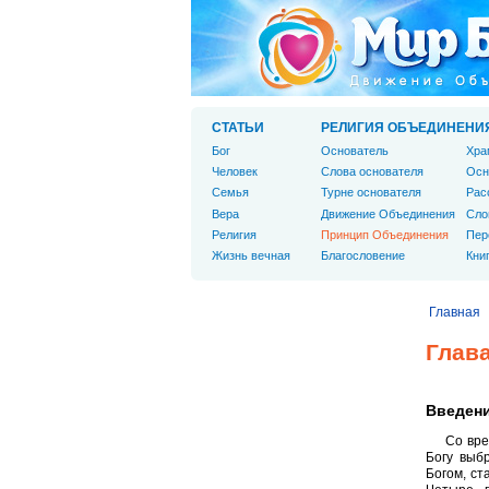
СТАТЬИ
РЕЛИГИЯ ОБЪЕДИНЕНИ
Бог
Основатель
Хра
Человек
Слова основателя
Осн
Cемья
Турне основателя
Рас
Вера
Движение Объединения
Сло
Религия
Принцип Объединения
Пер
Жизнь вечная
Благословение
Кни
Главная
Глав
Введен
Со вре
Богу выб
Богом, ст