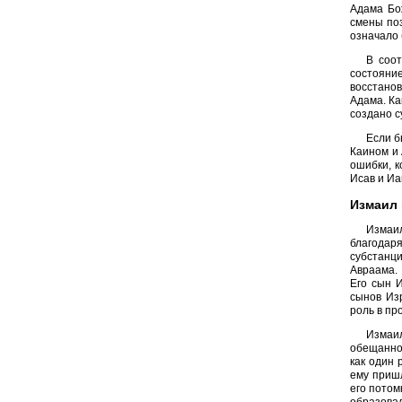
Адама Бо
смены поз
означало 
В соо
состояни
восстанов
Адама. Ка
создано с
Если б
Каином и 
ошибки, к
Исав и Иа
Измаил 
Измаил
благодар
субстанц
Авраама. 
Его сын 
сынов Изр
роль в пр
Измаи
обещанное
как один 
ему пришл
его потом
образова