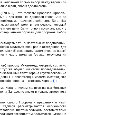
 за человеком только выбор между верой или
ибо в рай, либо в адский огонь.
70-632) - это "печать" Пророков. Пророки:
тные и безымянные, доносили слово Бога до
 необходимо подчинить себя воле Бога. Иса
 мессианской роли в том смысле, который
е и его цели были точно такими же, как и у
от совершенный образец для пророков любой
соблюдать пять обязательных предписаний,
невно молиться пять раз в отведенное для
бедным и 5) совершить паломничество (хадж)
ния и часто поминая Аллаха, мусульманин
ом) пророку Мухаммеду, который, согласно
 тут же обучал им своих последователей,
кончательный текст Корана спустя поколение
 длины. Приверженцы ислама считают, что
 способен передать святость Корана
[1]
.
имо Корана, ислам делится на два больших
е на Западе, не имеют в исламе авторитета
ниях самого Пророка и преданиях о нем),
 хадисов рассматриваются особенности
хатологии. Шестью великими составителями
ибольшим авторитетом пользуются Букхари и