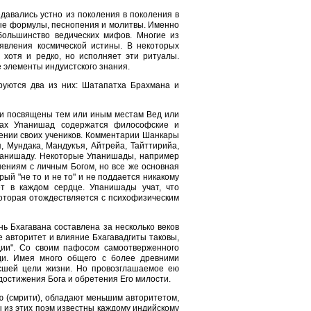
давались устно из поколения в поколения в
ные формулы, песнопения и молитвы. Именно
большинство ведических мифов. Многие из
явления космической истины. В некоторых
хотя и редко, но исполняет эти ритуалы.
 элементы индуистского знания.
руются два из них: Шатапатха Брахмана и
 они посвящены тем или иным местам Вед или
стах Упанишад содержатся философские и
жении своих учеников. Комментарии Шанкары
я, Мундака, Мандукъя, Айтрейа, Тайттирийа,
панишаду. Некоторые Упанишады, например
шениям с личным Богом, но все же основная
й "не то и не то" и не поддается никакому
т в каждом сердце. Упанишады учат, что
которая отождествляется с психофизическим
нь Бхагавана составлена за несколько веков
е авторитет и влияние Бхагавадгиты таковы,
ии". Со своим пафосом самоотверженного
ди. Имея много общего с более древними
ысшей цели жизни. Но провозглашаемое ею
 достижения Бога и обретения Его милости.
ю (смрити), обладают меньшим авторитетом,
 из этих поэм известны каждому индийскому