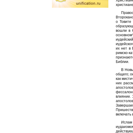
Христиан
христиане
Право
Второкано
о Товите
образующе
вошли в 
основном^
иудейский
иудейског
их нет в
римско-к
признают
Библии.
В Новы
общего; о
как мисти
них расс
апостоло
фессалони
влияние. 
апостоло
Завершае
Пришестви
включать 
Ислам 
иудаизмом
действующ