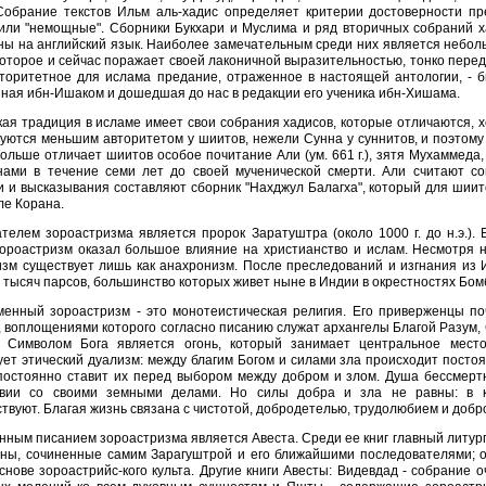
Собрание текстов Ильм аль-хадис определяет критерии достоверности пред
 или "немощные". Сборники Букхари и Муслима и ряд вторичных собраний х
ы на английский язык. Наиболее замечательным среди них является небол
которое и сейчас поражает своей лаконичной выразительностью, тонко пере
вторитетное для ислама предание, отраженное в настоящей антологии, - 
ная ибн-Ишаком и дошедшая до нас в редакции его ученика ибн-Хишама.
ая традиция в исламе имеет свои собрания хадисов, которые отличаются, хо
уются меньшим авторитетом у шиитов, нежели Сунна у суннитов, и поэтому
ольше отличает шиитов особое почитание Али (ум. 661 г.), зятя Мухаммеда
нами в течение семи лет до своей мученической смерти. Али считают с
и и высказывания составляют сборник "Нахджул Балагха", который для шии
ле Корана.
телем зороастризма является пророк Заратуштра (около 1000 г. до н.э.).
ороастризм оказал большое влияние на христианство и ислам. Несмотря н
изм существует лишь как анахронизм. После преследований и изгнания из
 тысяч парсов, большинство которых живет ныне в Индии в окрестностях Бом
енный зороастризм - это монотеистическая религия. Его приверженцы по
 воплощениями которого согласно писанию служат архангелы Благой Разум,
. Символом Бога является огонь, который занимает центральное место
ет этический дуализм: между благим Богом и силами зла происходит посто
постоянно ставит их перед выбором между добром и злом. Душа бессмертн
твии со своими земными делами. Но силы добра и зла не равны: в 
твуют. Благая жизнь связана с чистотой, добродетелью, трудолюбием и доб
ным писанием зороастризма является Авеста. Среди ее книг главный литург
мны, сочиненные самим Зарагуштрой и его ближайшими последователями; о
снове зороастрийс-кого культа. Другие книги Авесты: Видевдад - собрание 