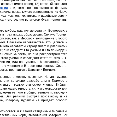
е необходимо избавить от несправедливости.
) история имеет конец, 12) который означает
ессии
или, согласно современным формам
даизму, поскольку его основоположник Иисус
писанием, они критиковали иудейскую веру и
са и его учение во многом будут непонятны
то глубоко различные религии. Во-первых, в
т в трех лицах, образующих Святую Троицу:
Христом, как в Мессию - воплощение Второго
еком. Спасение человечества- это целиком и
вшего человеком, страдавшего и умершего и
е; они следуют Его учению и Его примеру; и
 в Божью милость, но она распространяется
ского учения и соблюдает святость жизни. С
ессии, или наступление Мессианской эры.
ано с учением о Втором пришествии Христа,
ностью проявится в Царствии Божием.
несение в жертву животных. Но для иудеев
я, они детально разработаны в Талмуде в
ризнают только этическое учение Библии,
дарующего милость, силу и руководство для
дчеркивает, что в общественном правосудии
ки. Эти религии смотрят по-разному и на
хе, которому иудаизм не придает особого
у относятся и к своим священным писаниям.
авственных норм, выполнения которых Бог