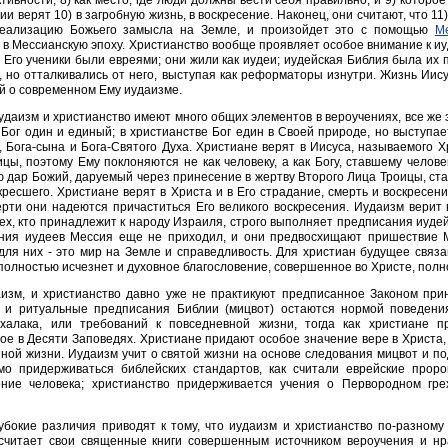
тивности, 8) как место, где люди должны вести себя правильно, и 9) которо
ии верят 10) в загробную жизнь, в воскресение. Наконец, они считают, что 11
еализацию Божьего замысла на Земле, и произойдет это с помощью
М
 в Мессианскую эпоху. Христианство вообще проявляет особое внимание к иу
 Его ученики были евреями; они жили как иудеи; иудейская Библия была их 
 но отталкивались от него, выступая как реформаторы изнутри. Жизнь Иису
й о современном Ему иудаизме.
удаизм и христианство имеют много общих элементов в вероучениях, все же э
Бог один и единый; в христианстве Бог един в Своей природе, но выступае
, Бога-сына и Бога-Святого Духа. Христиане верят в Иисуса, называемого 
цы, поэтому Ему поклоняются не как человеку, а как Богу, ставшему челов
 дар Божий, даруемый через принесение в жертву Второго Лица Троицы, ста
кресшего. Христиане верят в Христа и в Его страдание, смерть и воскресени
рти они надеются причаститься Его великого воскресения. Иудаизм верит
ех, кто принадлежит к народу Израиля, строго выполняет предписания иудей
ения иудеев Мессия еще не приходил, и они предвосхищают пришествие М
ля них - это мир на Земле и справедливость. Для христиан будущее связ
 полностью исчезнет и духовное благословение, совершенное во Христе, пол
изм, и христианство давно уже не практикуют предписанное Законом при
е и ритуальные предписания Библии (мицвот) остаются нормой поведени
 халака, или требований к повседневной жизни, тогда как христиане п
е в Десяти Заповедях. Христиане придают особое значение вере в Христа, 
ной жизни. Иудаизм учит о святой жизни на основе следования мицвот и по
мо придерживаться библейских стандартов, как считали еврейские проро
ение человека; христианство придерживается учения о Первородном гре
убокие различия приводят к тому, что иудаизм и христианство по-разном
считает свои священные книги совершенным источником вероучения и нр