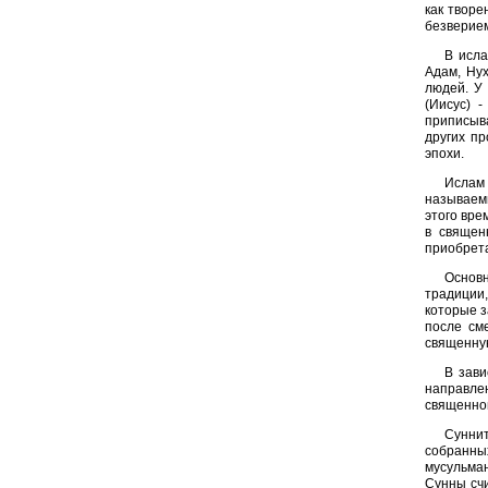
как творе
безверием
В исла
Адам, Нух
людей. У 
(Иисус) 
приписыва
других пр
эпохи.
Ислам 
называем
этого вре
в священ
приобрета
Основн
традиции
которые з
после см
священную
В зави
направлен
священног
Сунни
собранн
мусульма
Сунны счи