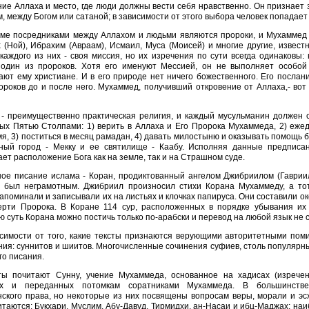
ние Аллаха и место, где люди должны вести себя нравственно. Он признает
, между Богом или сатаной; в зависимости от этого выбора человек попадает л
ме посредниками между Аллахом и людьми являются пророки, и Мухаммед (5
 (Ной), Ибрахим (Авраам), Исмаил, Муса (Моисей) и многие другие, извес
каждого из них - своя миссия, но их изречения по сути всегда одинаковы:
- один из пророков. Хотя его именуют Мессией, он не выполняет особой
ют ему христиане. И в его природе нет ничего божественного. Его послани
ороков до и после него. Мухаммед, получивший откровение от Аллаха,- в
- преимущественно практическая религия, и каждый мусульманин должен 
ых Пятью Столпами: 1) верить в Аллаха и Его Пророка Мухаммеда, 2) ежед
мя, 3) поститься в месяц рамадан, 4) давать милостыню и оказывать помощь 
ный город - Мекку и ее святилище - Каабу. Исполняя данные предписа
ет расположение Бога как на земле, так и на Страшном суде.
ое писание ислама - Коран, продиктованный ангелом Джибриилом (Гавриил
, был неграмотным. Джибриил произносил стихи Корана Мухаммеду, а тот
апоминали и записывали их на листьях и клочках папируса. Они составили о
ерти Пророка. В Коране 114 сур, расположенных в порядке убывания их
 суть Корана можно постичь только по-арабски и перевод на любой язык не
симости от того, какие тексты признаются верующими авторитетными пом
ия: суннитов и шиитов. Многочисленные сочинения суфиев, столь популярны
о писания.
ты почитают Сунну, учение Мухаммеда, основанное на хадисах (изрече
ых и переданных потомкам соратниками Мухаммеда. В большинстве
нского права, но некоторые из них посвящены вопросам веры, морали и эс
таются: Букхари, Муслим, Абу-Давуд, Тирмидхи, ан-Насаи и ибц-Маджах; на