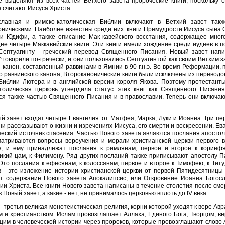
е выделяют из всех частей Ветхого завета пророческие книги, поскольку 
 считают Иисуса Христа.
славная и римско-католическая Библии включают в Ветхий завет так
ническими. Наиболее известны среди них: книги Премудрости Иисуса сына
 и Юдифи, а также описание Мак-кавейского восстания, содержащее мног
е четыре Маккавейские книги. Эти книги имели хождение среди иудеев в п
Септуагинту - греческий перевод Священного Писания. Новый завет напи
 говорили по-гречески, и они пользовались Септуагинтой как своим Ветхим з
 канон, составленный раввинами в Ямнии в 90 г.н.э. Во время Реформации,
о раввинского канона, Второканонические книги были исключены из перевод
 Библии Лютера и в английской версии короля Якова. Поэтому протестант
атолическая церковь утвердила статус этих книг как Священного Писани
ся также частью Священного Писания и в православии. Теперь они включа
й завет входят четыре Евангелия: от Матфея, Марка, Луки и Иоанна. Три пе
ни рассказывают о жизни и изречениях Иисуса, его смерти и воскресении. Е
ческий источник спасения. Частью Нового завета являются послания апостоло
матриваются вопросы вероучения и морали христианской церкви первого 
в, и ему принадлежат послания к римлянам, первое и второе к коринфя
кий-цам, к Филимону. Ряд других посланий также приписывают апостолу Пав
Это послания к ефесянам, к колоссянам, первое и второе к Тимофею, к Тит
в - это изложение истории христианской церкви от первой Пятидесятницы
т содержание Нового завета Апокалипсис, или Откровение Иоанна Богосл
и Христа. Все книги Нового завета написаны в течение столетия после смер
в Новый завет, а какие - нет, не принималось церковью вплоть до IV века.
- третья великая монотеистическая религия, корни которой уходят к вере Ав
 и христианством. Ислам провозглашает Аллаха, Единого Бога, Творцом, в
им в человеческой истории через пророков, которые провозглашают слово