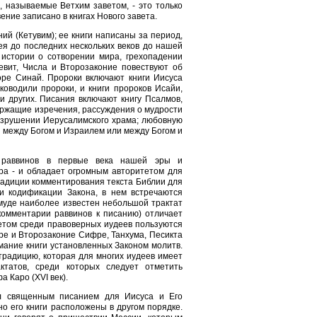
, называемые Ветхим заветом, - это только
ение записано в книгах Нового завета.
ний (Кетувим); ее книги написаны за период,
я до последних нескольких веков до нашей
 истории о сотворении мира, грехопадении
евит, Числа и Второзаконие повествуют об
оре Синай. Пророки включают книги Иисуса
ководили пророки, и книги пророков Исайи,
и других. Писания включают книгу Псалмов,
держащие изречения, рассуждения о мудрости
азрушении Иерусалимского храма; любовную
й между Богом и Израилем или между Богом и
 раввинов в первые века нашей эры и
ра - и обладает огромным авторитетом для
радиции комментирования текста Библии для
и кодификации Закона, в нем встречаются
муде наиболее известен небольшой трактат
комментарии раввинов к писанию) отличает
том среди правоверных иудеев пользуются
фре и Второзаконие Сифре, Танхума, Песикта
мание книги установленных Законом молитв.
 традицию, которая для многих иудеев имеет
ктатов, среди которых следует отметить
 Каро (XVI век).
ыл священным писанием для Иисуса и Его
о его книги расположены в другом порядке.