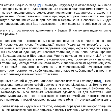
ся четыре Веды: Ригведа
[2]
, Самаведа, Яджурведа и Атхарваведа; они пере
олее трех тысяч лет. Веды составлены в стихах и содержат гимны, ритуаль
я методу традиционного ведического песнопения сохранилось в целости 
дресованы обожествленным силам природы, которые понимаются как про
ритуал возлияния сомы и принесения в жертву коня. Современный индус 
е понимание древних Вед показывает, что они содержат в себе все основные
аны - это прозаическое дополнение к Ведам. В настоящем издании цити
ха Брахмана.
но 108 Упанишад, составленных в разное время (с 900 по 200 гг. до н.э.);
 Этимологически слово "упанишада" значит "усаживание рядом"; в тек
ие учения, которые преподавали древние мудрецы, когда восседали в окру
г. н.э.) выделяют одиннадцать главных Упанишад: Иша, Кена, Катха, Прашн
я, Брихадараньяка и Шветашватара. Многие причисляют к ним и Майтри у
ару, можно трактовать в монотеистическом духе, поскольку она учит отно
 Упанишад - отождествление Реальности с внеличностным Брахманом, которы
 и который в единстве с Атманом, или Универсальной Личностью, живе
ние - это постижение в себе Атмана при отказе от собственной личности, 
м, его жизнедеятельностью и страстями.
щенных писаний индуизма наиболее широко известна Бхагавад-гита
[3]
. Пес
эры, она представляет собой одну из книг эпоса Махабхараты. Тем не мене
осходят значение Упанишад. Ее даже называют "подлинной Библией Инд
 Бхагавадгита была главным источником вдохновения для Махатмы Ган
ами, Бхагавадгита также показывает несколько путей для достижения в
еет монотеистический характер: преданность (бхакти) - это высший путь для
, более поздние индуистские тексты, которые образуют священную традици
. К ним относятся большие эпические поэмы Рамаяна и Махабхарата. Сцены