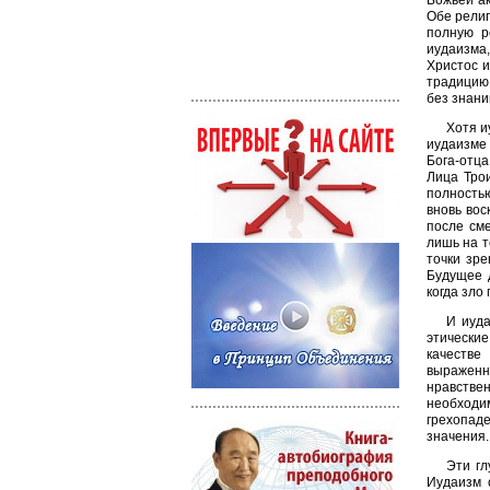
Божьей ак
Обе религ
полную р
иудаизма,
Христос и
традицию,
без знани
Хотя и
иудаизме 
Бога-отца
Лица Трои
полностью
вновь вос
после сме
лишь на т
точки зр
Будущее д
когда зло
И иуда
этически
качестве
выраженно
нравствен
необходи
грехопад
значения.
Эти гл
Иудаизм 