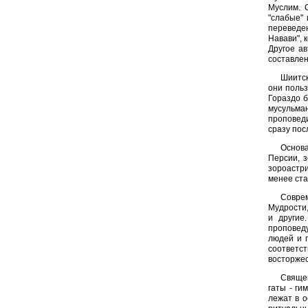
Муслим. 
"слабые"
переведен
Навави", 
Другое а
составлен
Шиитск
они польз
Гораздо б
мусульма
проповед
сразу пос
Основа
Персии, з
зороастр
менее ста
Соврем
Мудрости,
и другие
проповеду
людей и 
соответс
восторжес
Священ
гаты - ги
лежат в о