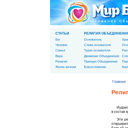
СТАТЬИ
РЕЛИГИЯ ОБЪЕДИНЕНИ
Бог
Основатель
Хра
Человек
Слова основателя
Осн
Cемья
Турне основателя
Рас
Вера
Движение Объединения
Сло
Религия
Принцип Объединения
Пер
Жизнь вечная
Благословение
Кни
Главная
Рели
Иудаиз
в состав 
Эти ре
открывает