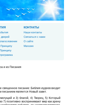
ТИЯ
КОНТАКТЫ
обытия
Наши контакты
 дверей
Связаться с нами
Благословении
О сайте
 Принципу
Магазин
 Принципу
 программа
ра и их Писания
ее священное писание: Библия иудеев входит
м писанием является Новый завет.
могущий и 3) благой, 4) Творец, 5) Который
тво 7) позитивно воспринимают мир как арену