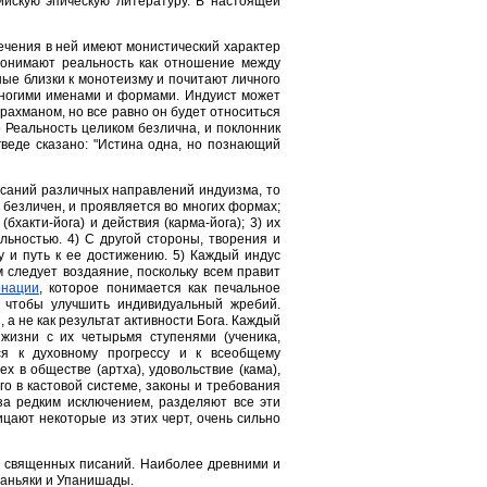
йскую эпическую литературу. В настоящей
ечения в ней имеют монистический характер
понимают реальность как отношение между
ые близки к монотеизму и почитают личного
многими именами и формами. Индуист может
рахманом, но все равно он будет относиться
 Реальность целиком безлична, и поклонник
гведе сказано: "Истина одна, но познающий
исаний различных направлений индуизма, то
 безличен, и проявляется во многих формах;
бхакти-йога) и действия (карма-йога); 3) их
ьностью. 4) С другой стороны, творения и
и путь к ее достижению. 5) Каждый индус
 следует воздаяние, поскольку всем правит
рнации
, которое понимается как печальное
, чтобы улучшить индивидуальный жребий.
 а не как результат активности Бога. Каждый
жизни с их четырьмя ступенями (ученика,
ься к духовному прогрессу и к всеобщему
х в обществе (артха), удовольствие (кама),
о в кастовой системе, законы и требования
за редким исключением, разделяют все эти
ицают некоторые из этих черт, очень сильно
о священных писаний. Наиболее древними и
раньяки и Упанишады.