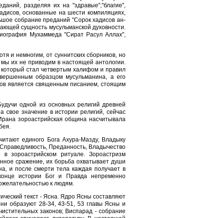
аний, разделяя их на "здравые","благие",
адисов, основанные на шести компиляциях,
ьшое собрание преданий "Сорок хадисов ан-
дающей сущность мусульманской духовности.
биография Мухаммеда "Сират Расул Аллах",
тя и немногим, от суннитских сборников, но
 мы их не приводим в настоящей антологии.
, который стал четвертым халифом и правил
овершенным образцом мусульманина, а его
тов является священным писанием, стоящим
 Будучи одной из основных религий древней
а свое значение в истории религий, сейчас
 Ирана зороастрийская община насчитывала
бея.
читают единого Бога Ахура-Мазду, Владыку
 Справедливость, Преданность, Владычество
 в зороастрийском ритуале. Зороастризм
янное сражение, их борьба охватывает души
а, и после смерти тела каждая получает в
конце истории Бог и Правда непременно
рожелательностью к людям.
ический текст - Ясна. Ядро Ясны составляют
ни образуют 28-34, 43-51, 53 главы Ясны и
очистительных законов; Виспарад - собрание