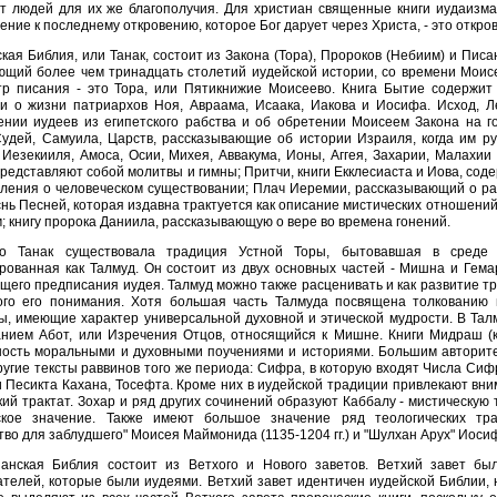
т людей для их же благополучия. Для христиан священные книги иудаизма
ение к последнему откровению, которое Бог дарует через Христа, - это откров
кая Библия, или Танак, состоит из Закона (Тора), Пророков (Небиим) и Писа
ющий более чем тринадцать столетий иудейской истории, со времени Моисе
тр писания - это Тора, или Пятикнижие Моисеево. Книга Бытие содержит
 и о жизни патриархов Ноя, Авраама, Исаака, Иакова и Иосифа. Исход, Л
ении иудеев из египетского рабства и об обретении Моисеем Закона на г
удей, Самуила, Царств, рассказывающие об истории Израиля, когда им ру
Иезекииля, Амоса, Осии, Михея, Аввакума, Ионы, Аггея, Захарии, Малахии 
редставляют собой молитвы и гимны; Притчи, книги Екклесиаста и Иова, со
ления о человеческом существовании; Плач Иеремии, рассказывающий о р
нь Песней, которая издавна трактуется как описание мистических отношени
; книгу пророка Даниила, рассказывающую о вере во времена гонений.
о Танак существовала традиция Устной Торы, бытовавшая в среде
рованная как Талмуд. Он состоит из двух основных частей - Мишна и Гема
его предписания иудея. Талмуд можно также расценивать и как развитие т
ого его понимания. Хотя большая часть Талмуда посвящена толкованию 
ы, имеющие характер универсальной духовной и этической мудрости. В Тал
анием Абот, или Изречения Отцов, относящийся к Мишне. Книги Мидраш (
ость моральными и духовными поучениями и историями. Большим авторите
ругие тексты раввинов того же периода: Сифра, в которую входят Числа Си
 Песикта Кахана, Тосефта. Кроме них в иудейской традиции привлекают вни
ий трактат. Зохар и ряд других сочинений образуют Каббалу - мистическую
ское значение. Также имеют большое значение ряд теологических тра
тво для заблудшего" Моисея Маймонида (1135-1204 гг.) и "Шулхан Арух" Иосифа
ианская Библия состоит из Ветхого и Нового заветов. Ветхий завет б
телей, которые были иудеями. Ветхий завет идентичен иудейской Библии, н