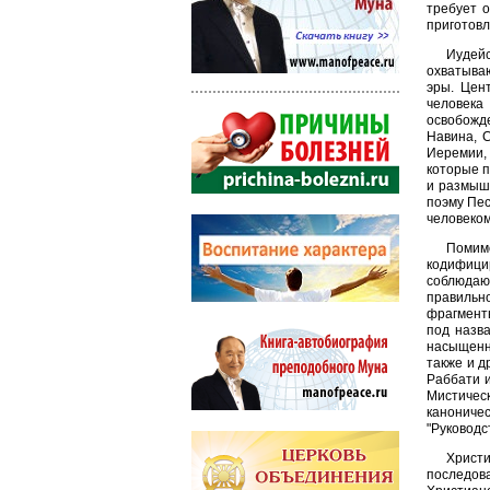
требует о
приготовл
Иудейс
охватыва
эры. Цен
человека
освобожд
Навина, С
Иеремии, 
которые п
и размыш
поэму Пес
человеком
Помим
кодифици
соблюдающ
правильн
фрагмент
под назв
насыщенн
также и д
Раббати и
Мистическ
канониче
"Руководс
Христ
последова