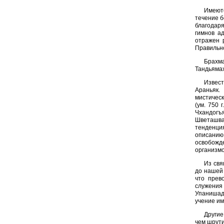
Имеют
течение б
благодар
гимнов а
отражен 
Правильно
Брахм
Тандьяма
Извест
Араньяк.
мистическ
(ум. 750 
Чхандогъ
Шветашват
тенденция
описанию
освобожде
организмо
Из свя
до нашей 
что прев
служения
Упанишад
учение им
Другие
чем шрути