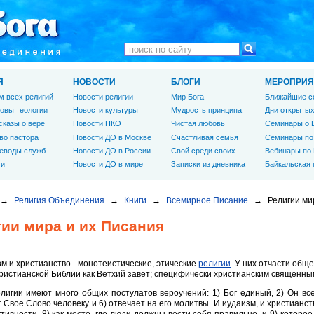
Я
НОВОСТИ
БЛОГИ
МЕРОПРИЯ
м всех религий
Новости религии
Мир Бога
Ближайшие с
овы теологии
Новости культуры
Мудрость принципа
Дни открытых
сказы о вере
Новости НКО
Чистая любовь
Семинары о 
во пастора
Новости ДО в Москве
Счастливая семья
Семинары по
еводы служб
Новости ДО в России
Свой среди своих
Вебинары по
ги
Новости ДО в мире
Записки из дневника
Байкальская
→
Религия Объединения
→
Книги
→
Всемирное Писание
→
Религии ми
гии мира и их Писания
м и христианство - монотеистические, этические
религии
. У них отчасти общ
христианской Библии как Ветхий завет; специфически христианским священны
лигии имеют много общих постулатов вероучений: 1) Бог единый, 2) Он все
 Свое Слово человеку и 6) отвечает на его молитвы. И иудаизм, и христианс