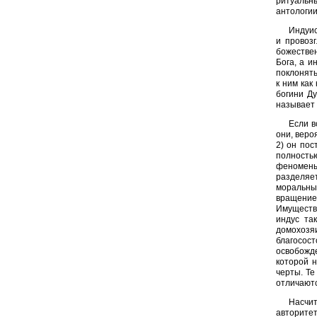
ритуальн
антологии
Индуис
и провоз
божествен
Бога, а 
поклонять
к ним как
богини Ду
называет 
Если в
они, веро
2) он пос
полность
феномены
разделяет
моральны
вращение
Имуществе
индус та
домохозя
благосост
освобожде
которой 
черты. Те
отличаютс
Насчит
авторитет