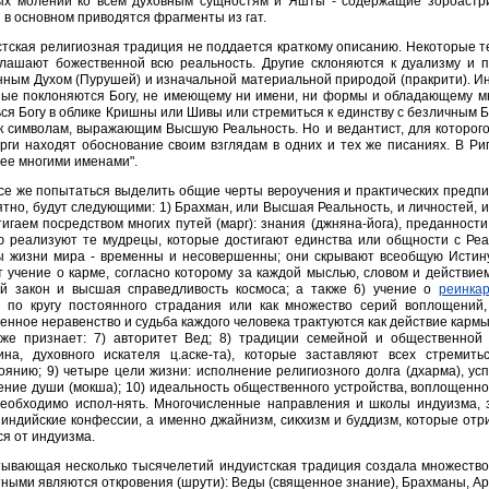
ых молений ко всем духовным сущностям и Яшты - содержащие зороастри
 в основном приводятся фрагменты из гат.
тская религиозная традиция не поддается краткому описанию. Некоторые т
глашают божественной всю реальность. Другие склоняются к дуализму и 
ным Духом (Пурушей) и изначальной материальной природой (пракрити). Ин
иные поклоняются Богу, не имеющему ни имени, ни формы и обладающему 
ся Богу в облике Кришны или Шивы или стремиться к единству с безличным Б
 к символам, выражающим Высшую Реальность. Но и ведантист, для которого
рги находят обоснование своим взглядам в одних и тех же писаниях. В Ри
ее многими именами".
се же попытаться выделить общие черты вероучения и практических предп
ятно, будут следующими: 1) Брахман, или Высшая Реальность, и личностей, и
тигаем посредством многих путей (марг): знания (джняна-йога), преданности (
ю реализуют те мудрецы, которые достигают единства или общности с Реал
 жизни мира - временны и несовершенны; они скрывают всеобщую Истину 
 учение о карме, согласно которому за каждой мыслью, словом и действием
й закон и высшая справедливость космоса; а также 6) учение о
реинка
 по кругу постоянного страдания или как множество серий воплощений
нное неравенство и судьба каждого человека трактуются как действие кармы,
кже признает: 7) авторитет Вед; 8) традиции семейной и общественной 
ина, духовного искателя ц.аске-та), которые заставляют всех стремит
оянию; 9) четыре цели жизни: исполнение религиозного долга (дхарма), успе
ние души (мокша); 10) идеальность общественного устройства, воплощенног
необходимо испол-нять. Многочисленные направления и школы индуизма, 
 индийские конфессии, а именно джайнизм, сикхизм и буддизм, которые отр
я от индуизма.
ывающая несколько тысячелетий индуистская традиция создала множеств
ными являются откровения (шрути): Веды (священное знание), Брахманы, А