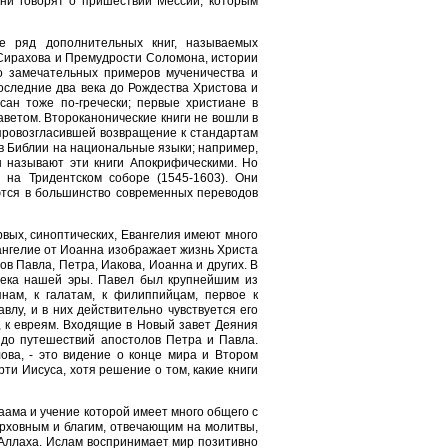
они говорят о пришествии Мессии, которым
же ряд дополнительных книг, называемых
 Сирахова и Премудрости Соломона, истории
о замечательных примеров мученичества и
оследние два века до Рождества Христова и
сан тоже по-гречески; первые христиане в
аветом. Второканонические книги не вошли в
 провозгласившей возвращение к стандартам
ов Библии на национальные языки; например,
ы называют эти книги Апокрифическими. Но
я на Тридентском соборе (1545-1603). Они
ются в большинство современных переводов
рвых, синоптических, Евангелия имеют много
вангелие от Иоанна изображает жизнь Христа
в Павла, Петра, Иакова, Иоанна и других. В
века нашей эры. Павел был крупнейшим из
нам, к галатам, к филиппийцам, первое к
лу, и в них действительно чувствуется его
у, к евреям. Входящие в Новый завет Деяния
 до путешествий апостолов Петра и Павла.
ова, - это видение о конце мира и Втором
ти Иисуса, хотя решение о том, какие книги
раама и учение которой имеет много общего с
ерховным и благим, отвечающим на молитвы,
 Аллаха. Ислам воспринимает мир позитивно