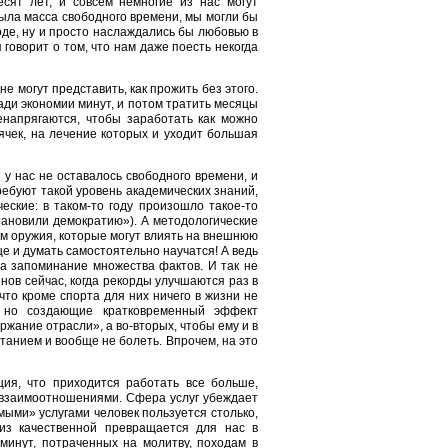
сят лет, и совсем немногие из нас могут
была масса свободного времени, мы могли бы
де, ну и просто наслаждались бы любовью в
говорит о том, что нам даже поесть некогда
е могут представить, как прожить без этого.
ади экономии минут, и потом тратить месяцы
напрягаются, чтобы заработать как можно
ячек, на лечение которых и уходит большая
 у нас не оставалось свободного времени, и
ребуют такой уровень академических знаний,
еские: в таком-то году произошло такое-то
становили демократию»). А методологические
м оружия, которые могут влиять на внешнюю
ще и думать самостоятельно научатся! А ведь
а запоминание множества фактов. И так не
енов сейчас, когда рекорды улучшаются раз в
что кроме спорта для них ничего в жизни не
 но создающие кратковременный эффект
жание отрасли», а во-вторых, чтобы ему и в
танием и вообще не болеть. Впрочем, на это
ция, что приходится работать все больше,
и взаимоотношениями. Сфера услуг убеждает
имыми» услугами человек пользуется столько,
из качественной превращается для нас в
минут, потраченных на молитву, походам в