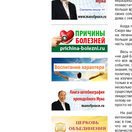
неразреш
похвастат
больше вр
своих соб
дома с се
Когда-
Скоро мы 
на лечен
больше де
часть зар
Весь «
«не дай Б
что все в
событие, 
знания, п
политику 
на изуче
только в 
несколько
существу
лекарстве
голову не
просто не
На раб
интенсивн
нас в том
что не о
количест