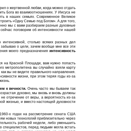
рил о жертвенной любви, когда можно отдать
тить Бога во взаимоотношениях. У Иисуса не
жить в наших семьях. Современное Великое
троить «Одну Семью под Богом». А для того,
пенно мы с вами разбираем разные духовные
е сейчас поговорим об интенсивности нашей
о интенсивной, столько всяких разных дел
, забываю о цели, зачем вообще мне все эти
нения моего предназначения
интенсивность
ься на Красной Площади, вам нужно попасть
кого метрополитена вы случайно взяли карту
 как вы не видите правильного направления.
сивности жизни, при этом теряя годы из-за
жизнь.
чем к вечности.
Очень часто мы бываем так
озрастая духовно, мы вновь и вновь должны
не отречение от веры, а вероятность из-за
нной жизнью, и вместо настоящей духовности
в 1960-х годах на рассмотрение сената США
иям новых технологий приблизительно через
тельность рабочей недели, либо уменьшить
ию специалистов, перед людьми могла встать