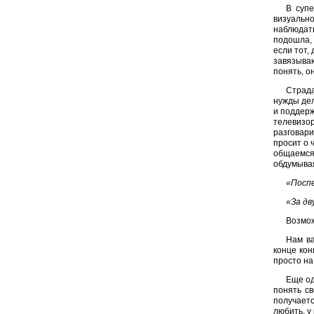
В суп
визуально
наблюдать
подошла, 
если тот,
завязываю
понять, он
Страда
нужды дел
и поддерж
телевизор
разговари
просит о 
общаемся 
обдумывая
«Посп
«За дв
Возмож
Нам ва
конце кон
просто на
Еще од
понять св
получаетс
любить, у