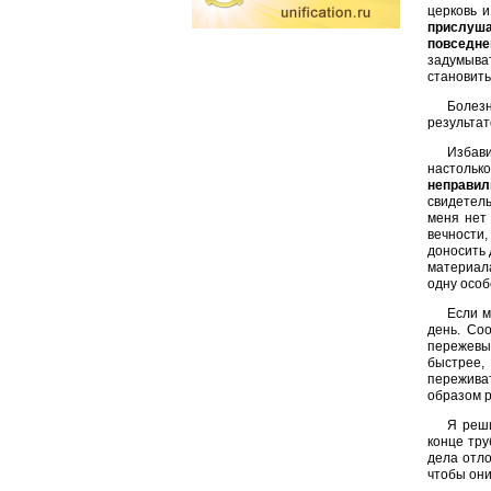
церковь и
прислушат
повседне
задумыват
становить
Болезн
результат
Избави
настолько
неправил
свидетель
меня нет
вечности,
доносить 
материала
одну особ
Если м
день. Соо
пережевы
быстрее,
переживат
образом р
Я реши
конце тру
дела отло
чтобы они