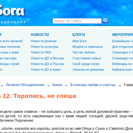
Я
НОВОСТИ
БЛОГИ
МЕРОПРИЯ
м всех религий
Новости религии
Мир Бога
Ближайшие с
овы теологии
Новости культуры
Мудрость принципа
Дни открытых
сказы о вере
Новости НКО
Чистая любовь
Семинары о 
во пастора
Новости ДО в Москве
Счастливая семья
Семинары по
еводы служб
Новости ДО в России
Свой среди своих
Вебинары по
ги
Новости ДО в мире
Записки из дневника
Байкальская
→
Религия Объединения
→
Книги
→
В поисках любви и счастья
→
Глава
 12. Торопись, не спеша
м деле самое главное – не забывать цель, а цель любой духовной практики –
го детей, то есть окружающих нас с вами людей: соседей, друзей, родстве
Великое Поручение:
 идите, научите все народы, крестя их во имя Отца и Сына и Святого Духа, 