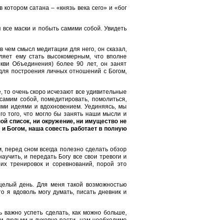
 котором сатана – «князь века сего» и «бог
я все маски и побыть самими собой. Увидеть
 чем смысл медитации для него, он сказал,
ляет ему стать высокомерным, что вполне
кви Объединения) более 90 лет, он занят
 для построения личных отношений с Богом,
, то очень скоро исчезают все удивительные
самим собой, помедитировать, помолиться,
ыми идеями и вдохновением. Уединяясь, мы
его того, что могло бы занять наши мысли и
ой список, ни окружение, ни имущество не
 и Богом, наша совесть работает в полную
, перед сном всегда полезно сделать обзор
аучить, и передать Богу все свои тревоги и
их тренировок и соревнований, порой это
 целый день. Для меня такой возможностью
то я вдоволь могу думать, писать дневник и
 важно успеть сделать, как можно больше,