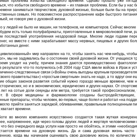
имая проблема избытка свободного времени. Однако прошло уже пятьде
ься, что избыток свободного времени – их главная проблема. Если бы у нас 
емени заниматься творчеством, духовной жизнью, больше были бы на приро
ственных семьях. Но повсеместное распространение кафе быстрого питания 
мьей, не говоря уже о духовной жизни.
то у людей не было ни машин, ни телефонов, ни компьютеров. Сейчас многие н
будем есть только полуфабрикаты, приготовленные в микроволновой печи, р
ие последствий употребления нездоровой пищи. Многие люди годами пере
нег, но вместе с ними зарабатывают массу нервных, пищевых и других бол
аботанных денег.
цивилизованный» мир направлен на то, чтобы занять нас чем-нибудь, чтобы
ог», мы не задумались бы о состоянии своей духовной жизни. От учащихся т
ремя уходит на учебу, причем знания даются преимущественно фактологич
в результате что-то получилось («В 2004 году США ввели войска в Ирак и у
ричинно-следственные связи («Войны очень выгодны крупным производителя
своего правительства») «простым смертным» знать не надо, а то вдруг они е
ние общих законов развития событий нужно гораздо меньше времени, чем н
исторических, но и в экономических, юридических и других науках. От спортсм
 лет на сотые доли секунды или метра, требуется такой профессионализм, 
ет. В сфере медицины и фармакологии созданы быстродействующие,
нные препараты, чтобы человек, во-первых, чаще болел и работал «на поддер
 могло прийти заняться зарядкой, обливаниями, правильным полноценным пи
 хватает времени.
оте во многих компаниях искусственно создается такая жуткая конкурен
ее, напряженнее, идя через головы других людей и жертвуя человеческим
, что без очередного вида услуги нам просто не обойтись, и этими «необход
стается времени на духовную жизнь. Да и сама духовная жизнь часто 
венную, когда мы начинаем оценивать свою духовную жизнь по количеству 