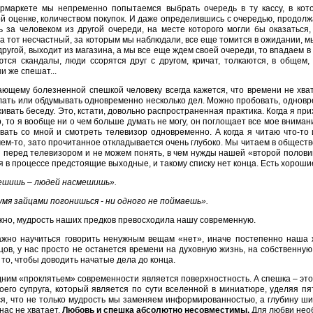
ермаркете мы непременно попытаемся выбрать очередь в ту кассу, в ко
й оценке, количеством покупок. И даже определившись с очередью, продол
 за человеком из другой очереди, на месте которого могли бы оказаться
а тот несчастный, за которым мы наблюдали, все еще томится в ожидании, м
 другой, выходит из магазина, а мы все еще ждем своей очереди, то впадаем в
тся скандалы, люди ссорятся друг с другом, кричат, толкаются, в общем, 
и же спешат...
ющему болезненной спешкой человеку всегда кажется, что времени не хват
ать или обдумывать одновременно несколько дел. Можно пробовать, одновре
ивать беседу. Это, кстати, довольно распространенная практика. Когда я прих
, то я вообще ни о чем больше думать не могу, он поглощает все мое вниман
вать со мной и смотреть телевизор одновременно. А когда я читаю что-то 
чем-то, зато прочитанное откладывается очень глубоко. Мы читаем в общест
перед телевизором и не можем понять, в чем нужды нашей «второй полови
 в процессе предстоящие выходные, и такому списку нет конца. Есть хороши
ешишь – людей насмешишь».
умя зайцами погонишься - ни одного не поймаешь».
но, мудрость наших предков превосходила нашу современную.
жно научиться говорить ненужным вещам «нет», иначе постепенно наша ж
цов, у нас просто не останется времени на духовную жизнь, на собственную
 то, чтобы доводить начатые дела до конца.
ним «проклятьем» современности является поверхностность. А спешка – это
оего супруга, который является по сути вселенной в миниатюре, уделяя пя
я, что не только мудрость мы заменяем информированностью, а глубину шир
 нас не хватает.
Любовь и спешка абсолютно несовместимы.
Для любви необ