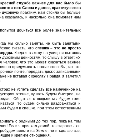
скресной службе важнее для нас было бы
вете этого Слова и далее, практикуя его в
духовную практику, нам стоило бы больше
на оказалась, и насколько она помогает нам
попытки добиться все более значительных
когда мы сильно заняты, не быть занятыми
Можно сказать, что
спешка – это не просто
сердца.
Когда я выхожу на улицы и пытаюсь
о духовным ценностям, то слышу в ответ: «У
 человек, что это может оказаться важнее
тоянно придумывать новые способы, как это
ктронной почте, передать диск с записанными
аже не вставая с кресла? Правда, я заметил
.
страх не успеть сделать все намеченное на
 ускоряя чтение, кушать будем быстрее, не
реедая. Общаться с людьми мы будем тоже
иваться, то будем сильно раздражаться и
ьми будем в спешке, при этом естественным
аривать с родными до тех пор, пока на том
енег! Если я приехал домой, то стараюсь все
робудем вместе на Земле, но я сделаю все,
тоящие и крепкие отношения.