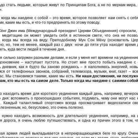
до стать людьми, которые живут по Принципам Бога, а не по меркам мира, в
».
 когда мы наедине с собой – это время, которое позволяет нам снять с себ
ми, какие мы есть, и что-то предпринять по этому поводу.
Хёнг Джин има (Международный президент Церкви Объединения) спросили, в
з медитацию он может увидеть себя в истинном свете, что она не позво
, когда мы всегда на виду. Преподобному Мун Сон Мёну (основатель Цер
о, но, тем не менее, каждый раз с двух ночи до пяти утра находит время
еть, куда вести людей в течение дня.
я сильно загружен разными делами, и если у меня нет времени на уединение
дохновение – наступает пустота. Но стоит мне просто побыть наедине с 
ь дневник, как я будто бы заново рождаюсь – я наполняюсь энергией, нов
ся от телефонных звонков, собраний, телевизора, музыки, книг, газет – вс
ас. Мы становимся такими, какие мы есть.
Ни наши достижения, ни послужн
нам, кто мы есть на самом деле. Только когда мы наедине с самими собой
 находить время для короткого уединения каждый день, например, вечером
 дня: вспомнить о произошедших событиях, подумать, чему они могут нас н
я. Каждый талантливый спортсмен всегда просматривает видеозаписи сво
лезненным, но, безусловно, это очень полезно.
 нужно находить возможность для длительного уединения, например, на
я дорога, я очень люблю путешествовать, и одна из причин этого в том, ч
ая армия людей выкладывается в непрекращающемся беге по кругу. Очень