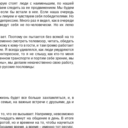
торую стоят люди с наименьшим, по нашей
жаем следить за ее продвижением. Мы будем
, если бы встали в нее. Если наша очередь
ы ликуем и чувствуем себя победителями. Но
 депрессию. Много раз я видел, как в очереди
ведут себя не по-человечески. Но их легко
ает. Поэтому он пытается без всякой на то
менно смотреть телевизор, читать, обедать
ожу к кому-то в гости, и там громко работает
ие. Я всегда удивлялся, как люди умудряются
интересное, то я не слышу, как кто-то меня
венном транспорте и портим себе зрение, мы
ны», мы делаем некачественно свою работу,
е русские пословицы:
изнь будет все больше захламляться, и, в
 семью, на важные встречи с друзьями, да и
 то, что ее вызывает. Например, невозможно
тнадцать минут на общение в день. В итоге
отой, но и времени на то, чтобы научиться
ходимо время, а время – именно тот ресурс,