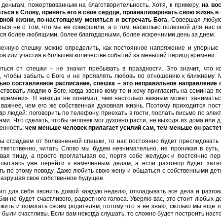
 деньгам, пожертвованным на благотворительность. Хотя, к примеру,
на во
ься к Слову, принять его в свое сердце, проанализировать свою жизнь в с
вной жизни, по-настоящему меняться и встречать Бога.
Совершая любую 
ься не о том, что мы ее совершили, а о том, насколько полезной для нас о
ся более любящими, более благодарными, более искренними день за днем.
енную спешку можно определить, как постоянное напряжение и упорные 
ов или участия в большем количестве событий за меньший период времени.
ться от спешки – не значит пребывать в праздности. Это значит, что 
, чтобы забыть о Боге и не проявлять любовь по отношению к ближнему. 
ьно составленное расписание, спешка – это неправильное направление 
ствовать людям о Боге, когда звоню кому-то и хочу пригласить на семинар п
 времени». Я никогда не понимал, чем настолько важным может заниматься
 важнее, чем его же собственная духовная жизнь. Поэтому приходится пос
до людей: поговорить по телефону, приехать в гости, послать письмо по эле
ми. Что сделать, чтобы человек мог духовно расти, не выходя из дома или д
енность:
чем меньше человек прилагает усилий сам, тем меньше он растет
ы страдаем от болезненной спешки, то нас постоянно будет преследовать 
тветственно, читать Слово мы будем невнимательно, не проникая в суть,
вая пищу, а просто проглатывая ее, портя себе желудок и постоянно пе
 пытаясь уже перейти к намеченным делам, а если разговор будет затяг
ь по этому поводу. Даже любить свою жену и общаться с собственными дет
азрушая свое собственное будущее.
л для себя звонить домой каждую неделю, откладывать все дела и разгов
бки не будет счастливого, радостного голоса. Уверяю вас, это стоит любых д
жить и помогать своим родителям, потому что я не знаю, сколько мы еще п
 были счастливы. Если вам некогда слушать, то сложно будет построить нас