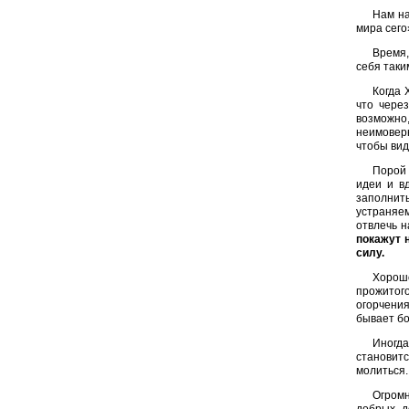
Нам на
мира сего
Время,
себя таки
Когда 
что чере
возможно
неимоверн
чтобы вид
Порой 
идеи и в
заполнит
устраняем
отвлечь н
покажут 
силу.
Хорошо
прожитого
огорчени
бывает бо
Иногда
становитс
молиться.
Огромн