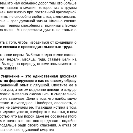
Тем, кто нам особенно дорог, тем, кто больше
ами нашего внимания, которое мы с трудом
ние» неизбежно при постоянной чрезмерной
и мы не способны любить тех, с кем связаны
 она – враг духовной жизни. Именно спешка
 мы теряем способность, принимать Божью
ама жизнь. Мы перестаем думать не только о
ть с того, чтобы избавиться от концепции о
не связана с производительностью труда.
ните свои нервы. Выберите одно самое важное
я, недели, месяца, года, ставьте цели на
 Выходя на природу, стремитесь замечать и
вы живете!
.
Уединение – это единственная духовная
остно формирующего нас по своему образу
раненный опыт с лягушкой. Опустите ее в
пературы, а потом медленно доведите воду до
еловек: внезапно оказавшись в смертельной
о не замечает. Дело в том, что наибольшую
ское и очевидное. Наоборот, опасность, о
же не замечаем ее. Пугающая истина в том,
 идеями успеха, комфорта и счастья, в нем
остью, что мы порой даже не осознаем этого
ли почти все, что оно предлагает, подобно
одальше ради своего спасения. А отказ от
равносильно «духовной смерти».