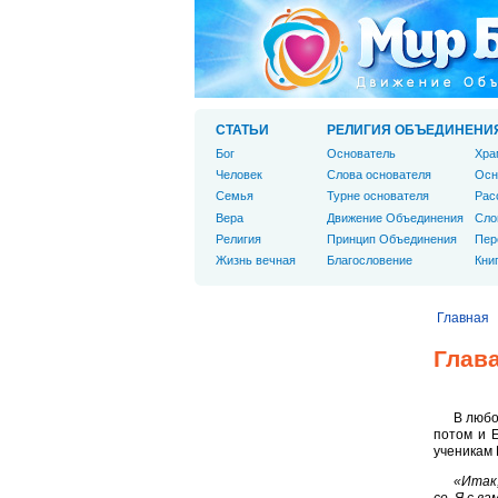
СТАТЬИ
РЕЛИГИЯ ОБЪЕДИНЕНИ
Бог
Основатель
Хра
Человек
Слова основателя
Осн
Cемья
Турне основателя
Рас
Вера
Движение Объединения
Сло
Религия
Принцип Объединения
Пер
Жизнь вечная
Благословение
Кни
Главная
Глава
В любо
потом и Е
ученикам 
«Итак,