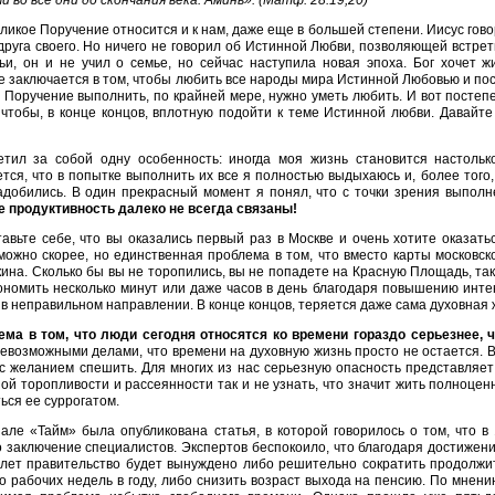
ами во все дни до скончания века. Аминь». (Матф. 28:19,20)
ликое Поручение относится и к нам, даже еще в большей степени. Иисус гово
друга своего. Но ничего не говорил об Истинной Любви, позволяющей встре
ьи, он и не учил о семье, но сейчас наступила новая эпоха. Бог хочет 
 заключается в том, чтобы любить все народы мира Истинной Любовью и пос
 Поручение выполнить, по крайней мере, нужно уметь любить. И вот посте
 чтобы, в конце концов, вплотную подойти к теме Истинной любви. Давайт
тил за собой одну особенность: иногда моя жизнь становится настольк
тся, что в попытке выполнить их все я полностью выдыхаюсь и, более того
адобились. В один прекрасный момент я понял, что с точки зрения выпол
е продуктивность далеко не всегда связаны!
авьте себе, что вы оказались первый раз в Москве и очень хотите оказат
 можно скорее, но единственная проблема в том, что вместо карты московс
ина. Сколько бы вы не торопились, вы не попадете на Красную Площадь, так
номить несколько минут или даже часов в день благодаря повышению интен
в неправильном направлении. В конце концов, теряется даже сама духовная 
ма в том, что люди сегодня относятся ко времени гораздо серьезнее, 
евозможными делами, что времени на духовную жизнь просто не остается. В
с желанием спешить. Для многих из нас серьезную опасность представляет 
ой торопливости и рассеянности так и не узнать, что значит жить полноце
ься ее суррогатом.
але «Тайм» была опубликована статья, в которой говорилось о том, что 
 заключение специалистов. Экспертов беспокоило, что благодаря достижен
 лет правительство будет вынуждено либо решительно сократить продолжи
о рабочих недель в году, либо снизить возраст выхода на пенсию. По мнен