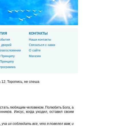
ТИЯ
КОНТАКТЫ
обытия
Наши контакты
 дверей
Связаться с нами
Благословении
О сайте
 Принципу
Магазин
 Принципу
 программа
 12. Торопись, не спеша
 стать любящим человеком. Полюбить Бога, а
нников. Иисус, когда уходил, оставил своим
уча их соблюдать все, что я повелел вам; и