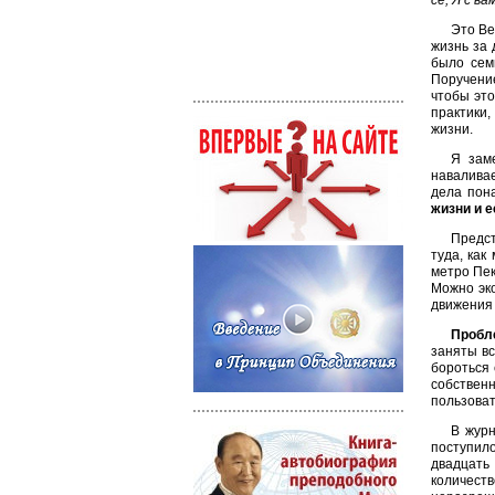
се, Я с в
Это Ве
жизнь за 
было сем
Поручение
чтобы это
практики,
жизни.
Я заме
наваливае
дела пон
жизни и е
Предст
туда, как
метро Пек
Можно эко
движения 
Пробле
заняты вс
бороться 
собственн
пользоват
В журн
поступило
двадцать
количеств