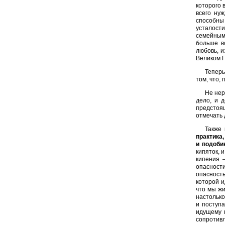
которого 
всего ну
способны
усталости
семейными
больше в
любовь, и
Великом П
Теперь
том, что,
Не нер
дело, и 
предстоящ
отмечать 
Также
практика
и подоб
кипяток, 
кипения –
опасности
опасност
которой и
что мы жи
настолько
и поступа
идущему 
сопротивл