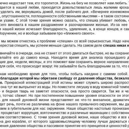
вечно недостает тем, кто торопится. Жизнь на бегу не позволяет нам любить. 
ждается в нашей любви, приходится довольствоваться лишь жалкими крох
 уделить им, вернувшись домой, после рабочего дня. «Вечернее изнеможе
, опустошенности, поглощенности собственными мыслями – в таком состояни
 узами. С этой точки зрения можно сказать, что спешка убивает любовь,
сего виновата в нашем раздражении и разочаровании жизнью. Из-за нее
з нашей жизни исчезают благодарность, удивление, а, в конце концов, и с
оручении, но и вообще забываем про «ближнего своего».
 мы можем отнестись к проблеме «спешки» со всей серьезностью. Надо нача
 перестав спешить, мы успеем меньше сделать. На самом деле
спешка никак 
вничайте в очереди, она не станет от этого двигаться быстрее, но вы сохра
делайте его до самого конца. Находите время для анализа прошедшего дн
ие дни, недели, месяцы, и это поможет вам сохранить верное направление.
для себя, что происходит вокруг. Не забывайте быть благодарными за то, что 
 нам необходимо время для того, чтобы побыть наедине с самими собой
, благодаря которой мы обретаем свободу от давления общества, безжал
ию.
Прекрасной иллюстрацией этой истины может служить широко распрост
и она тут же выпрыгнет из воды. Но поместите лягушку в воду комнатной тем
 и бедная тварь не заметит опасности, она просто сварится. Так же и ч
, тотчас сбежит. Но при постепенном повышении уровня опасности он этог
ь для нашей духовной жизни представляет не что-то внезапное, драматиче
дет речь, почти не различима на фоне нашего привычного окружения, мы да
вем в губительном для нас окружении. Наше общество настолько пронизано
 процветает коррупция, взяточничество и различные махинации с собственн
ем соответственно. С точки зрения духовной жизни, наше общество и все и
на дно кораблю, от которого здравомыслящему человеку лучше держаться п
ения давлению общества и пассивное принятие его принципов и ценностей 