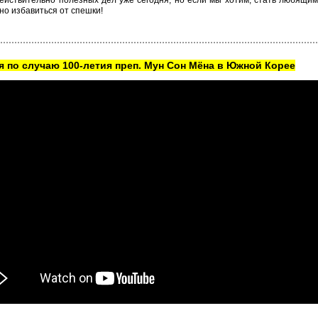
ействительно полезных дел уже сегодня, но если мы хотим, стать любящи
о избавиться от спешки!
 по случаю 100-летия преп. Мун Сон Мёна в Южной Корее