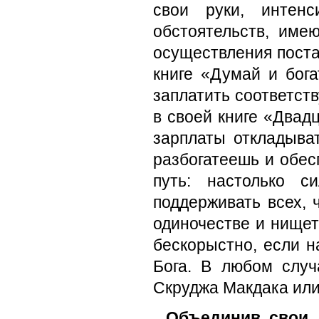
свои руки, интен
обстоятельств, име
осуществления поста
книге «Думай и бога
заплатить соответст
в своей книге «Двадц
зарплаты откладыват
разбогатеешь и обес
путь: настолько 
поддерживать всех, 
одиночестве и нищете
бескорыстно, если 
Бога. В любом слу
Скруджа Макдака или
Объединив свои 