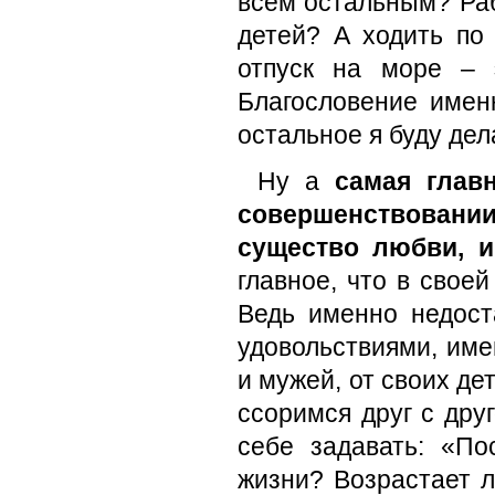
всем остальным? Раб
детей? А ходить по 
отпуск на море – 
Благословение именн
остальное я буду дела
Ну а
самая глав
совершенствовани
существо любви, 
главное, что в свое
Ведь именно недос
удовольствиями, име
и мужей, от своих де
ссоримся друг с др
себе задавать: «По
жизни? Возрастает л