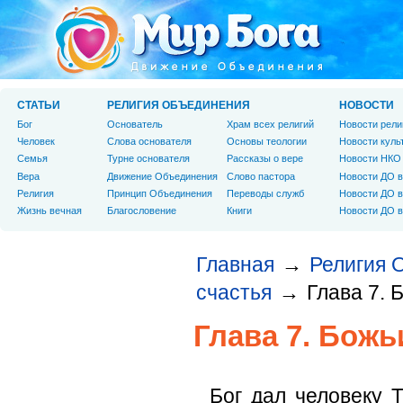
СТАТЬИ
РЕЛИГИЯ ОБЪЕДИНЕНИЯ
НОВОСТИ
Бог
Основатель
Храм всех религий
Новости рели
Человек
Слова основателя
Основы теологии
Новости куль
Cемья
Турне основателя
Рассказы о вере
Новости НКО
Вера
Движение Объединения
Слово пастора
Новости ДО в
Религия
Принцип Объединения
Переводы служб
Новости ДО в
Жизнь вечная
Благословение
Книги
Новости ДО в
Главная
Религия 
→
счастья
Глава 7. 
→
Глава 7. Бож
Бог дал человеку 