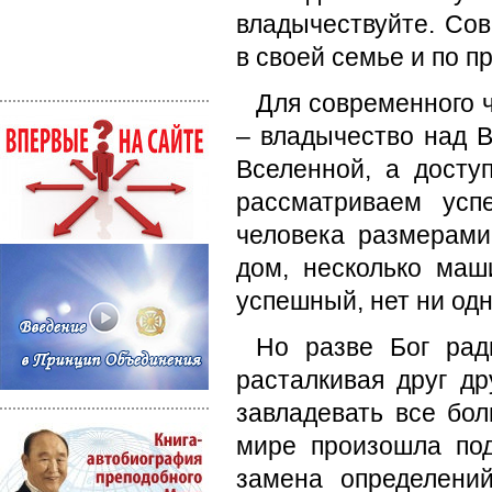
владычествуйте. Со
в своей семье и по п
Для современного ч
– владычество над В
Вселенной, а досту
рассматриваем усп
человека размерами
дом, несколько маш
успешный, нет ни одн
Но разве Бог рад
расталкивая друг др
завладевать все б
мире произошла под
замена определений