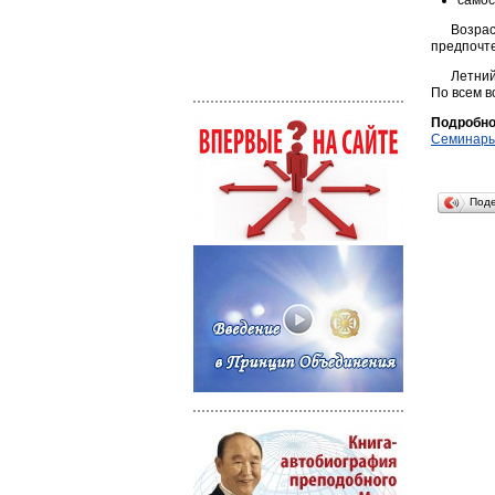
самос
Возра
предпочте
Летний
По всем в
Подробно
Семинары
Под