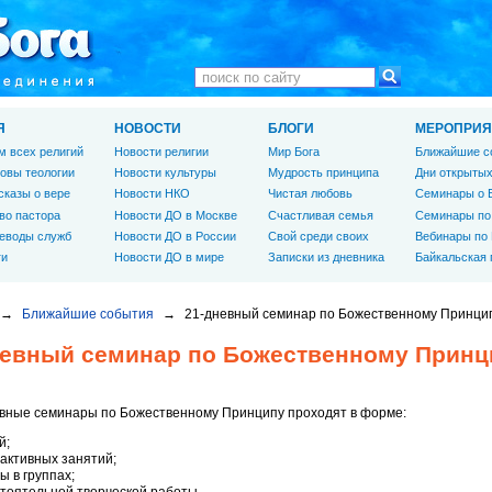
Я
НОВОСТИ
БЛОГИ
МЕРОПРИЯ
м всех религий
Новости религии
Мир Бога
Ближайшие с
овы теологии
Новости культуры
Мудрость принципа
Дни открытых
сказы о вере
Новости НКО
Чистая любовь
Семинары о 
во пастора
Новости ДО в Москве
Счастливая семья
Семинары по
еводы служб
Новости ДО в России
Свой среди своих
Вебинары по
ги
Новости ДО в мире
Записки из дневника
Байкальская
→
Ближайшие события
→
21-дневный семинар по Божественному Принци
невный семинар по Божественному Принц
вные семинары по Божественному Принципу проходят в форме:
й;
активных занятий;
ы в группах;