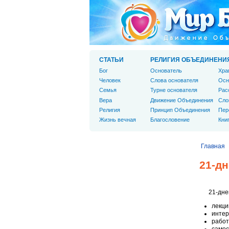
СТАТЬИ
РЕЛИГИЯ ОБЪЕДИНЕНИ
Бог
Основатель
Хра
Человек
Слова основателя
Осн
Cемья
Турне основателя
Рас
Вера
Движение Объединения
Сло
Религия
Принцип Объединения
Пер
Жизнь вечная
Благословение
Кни
Главная
21-д
21-дне
лекци
интер
работ