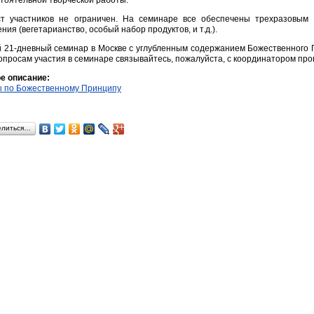
тоятельной творческой работы.
ст участников не ограничен. На семинаре все обеспечены трехразовым
ния (вегетарианство, особый набор продуктов, и т.д.).
 21-дневный семинар в Москве с углубленным содержанием Божественного П
опросам участия в семинаре связывайтесь, пожалуйста, с координатором прог
е описание:
 по Божественному Принципу
елиться…