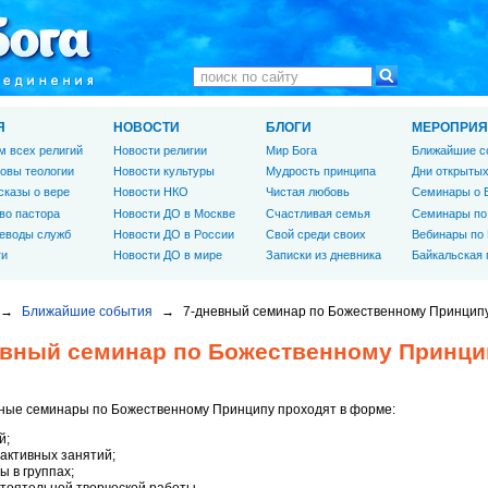
Я
НОВОСТИ
БЛОГИ
МЕРОПРИЯ
м всех религий
Новости религии
Мир Бога
Ближайшие с
овы теологии
Новости культуры
Мудрость принципа
Дни открытых
сказы о вере
Новости НКО
Чистая любовь
Семинары о 
во пастора
Новости ДО в Москве
Счастливая семья
Семинары по
еводы служб
Новости ДО в России
Свой среди своих
Вебинары по
ги
Новости ДО в мире
Записки из дневника
Байкальская
→
Ближайшие события
→
7-дневный семинар по Божественному Принцип
евный семинар по Божественному Принци
ные семинары по Божественному Принципу проходят в форме:
й;
активных занятий;
ы в группах;