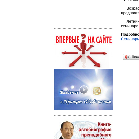
самос
Возра
предпочте
Летний
семинаре 
Подробно
Семинары
Под