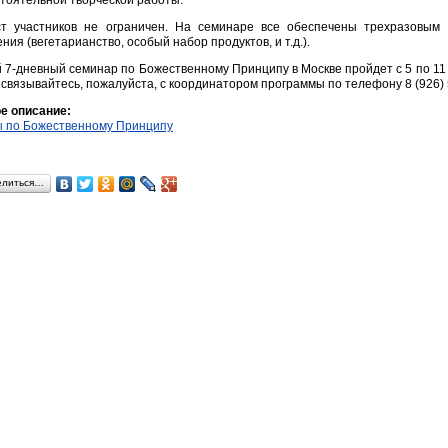
тоятельной творческой работы.
ст участников не ограничен. На семинаре все обеспечены трехразовым
ния (вегетарианство, особый набор продуктов, и т.д.).
 7-дневный семинар по Божественному Принципу в Москве пройдет с 5 по 11 
связывайтесь, пожалуйста, с координатором программы по телефону 8 (926) 
е описание:
 по Божественному Принципу
елиться…