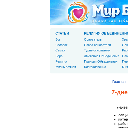
СТАТЬИ
РЕЛИГИЯ ОБЪЕДИНЕНИ
Бог
Основатель
Хра
Человек
Слова основателя
Осн
Cемья
Турне основателя
Рас
Вера
Движение Объединения
Сло
Религия
Принцип Объединения
Пер
Жизнь вечная
Благословение
Кни
Главная
7-дн
7-днев
лекци
интер
работ