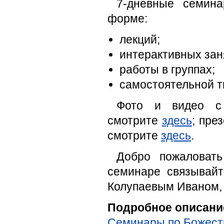
7-дневные семин
форме:
лекций;
интерактивных зан
работы в группах;
самостоятельной т
Фото и видео с
смотрите
здесь
; пре
смотрите
здесь
.
Добро пожаловат
семинаре связывайт
Колупаевым Иваном,
Подробное описани
Семинары по Божест