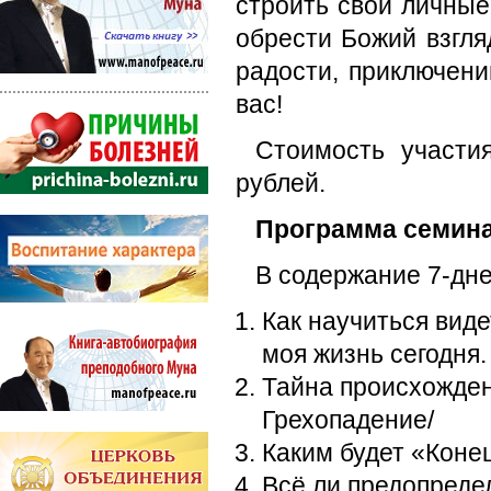
строить свои личны
обрести Божий взгля
радости, приключени
вас!
Стоимость участи
рублей.
Программа семин
В содержание 7-дн
Как научиться виде
моя жизнь сегодня.
Тайна происхождени
Грехопадение/
Каким будет «Конец
Всё ли предопредел