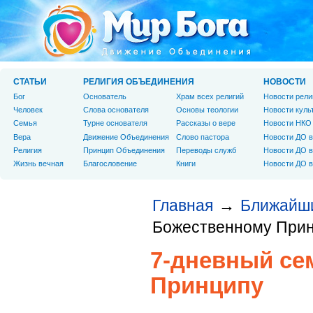
СТАТЬИ
РЕЛИГИЯ ОБЪЕДИНЕНИЯ
НОВОСТИ
Бог
Основатель
Храм всех религий
Новости рели
Человек
Слова основателя
Основы теологии
Новости куль
Cемья
Турне основателя
Рассказы о вере
Новости НКО
Вера
Движение Объединения
Слово пастора
Новости ДО в
Религия
Принцип Объединения
Переводы служб
Новости ДО в
Жизнь вечная
Благословение
Книги
Новости ДО в
Главная
Ближайш
→
Божественному При
7-дневный се
Принципу