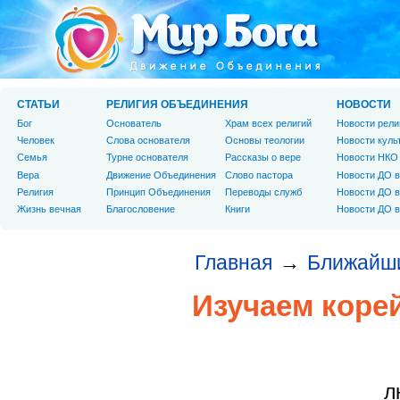
СТАТЬИ
РЕЛИГИЯ ОБЪЕДИНЕНИЯ
НОВОСТИ
Бог
Основатель
Храм всех религий
Новости рели
Человек
Слова основателя
Основы теологии
Новости куль
Cемья
Турне основателя
Рассказы о вере
Новости НКО
Вера
Движение Объединения
Слово пастора
Новости ДО в
Религия
Принцип Объединения
Переводы служб
Новости ДО в
Жизнь вечная
Благословение
Книги
Новости ДО в
Главная
Ближайш
→
Изучаем коре
л