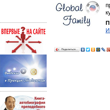
п
к
П
И
Поделиться…