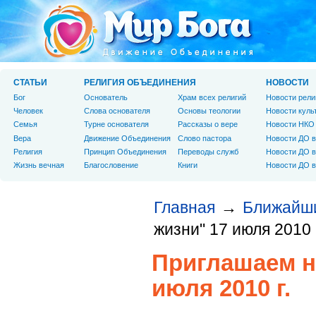
СТАТЬИ
РЕЛИГИЯ ОБЪЕДИНЕНИЯ
НОВОСТИ
Бог
Основатель
Храм всех религий
Новости рели
Человек
Слова основателя
Основы теологии
Новости куль
Cемья
Турне основателя
Рассказы о вере
Новости НКО
Вера
Движение Объединения
Слово пастора
Новости ДО в
Религия
Принцип Объединения
Переводы служб
Новости ДО в
Жизнь вечная
Благословение
Книги
Новости ДО в
Главная
Ближайш
→
жизни" 17 июля 2010 г
Приглашаем н
июля 2010 г.