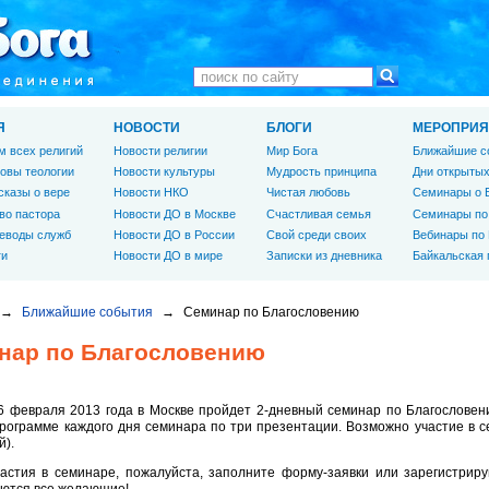
Я
НОВОСТИ
БЛОГИ
МЕРОПРИЯ
м всех религий
Новости религии
Мир Бога
Ближайшие с
овы теологии
Новости культуры
Мудрость принципа
Дни открытых
сказы о вере
Новости НКО
Чистая любовь
Семинары о 
во пастора
Новости ДО в Москве
Счастливая семья
Семинары по
еводы служб
Новости ДО в России
Свой среди своих
Вебинары по
ги
Новости ДО в мире
Записки из дневника
Байкальская
→
Ближайшие события
→
Семинар по Благословению
нар по Благословению
6 февраля 2013 года в Москве пройдет 2-дневный семинар по Благословен
программе каждого дня семинара по три презентации. Возможно участие в с
й).
астия в семинаре, пожалуйста, заполните форму-заявки или зарегистриру