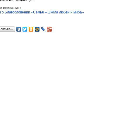
ются все желающие!
е описание:
 о Благословении «Семья – школа любви и мира»
елиться…