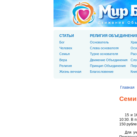
СТАТЬИ
РЕЛИГИЯ ОБЪЕДИНЕНИ
Бог
Основатель
Хра
Человек
Слова основателя
Осн
Cемья
Турне основателя
Рас
Вера
Движение Объединения
Сло
Религия
Принцип Объединения
Пер
Жизнь вечная
Благословение
Кни
Главная
Семи
15 и 1
10:30. В 
150 рубле
Для уч