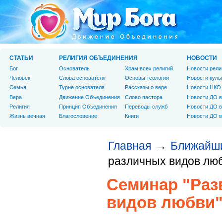
СТАТЬИ
РЕЛИГИЯ ОБЪЕДИНЕНИЯ
НОВОСТИ
Бог
Основатель
Храм всех религий
Новости рели
Человек
Слова основателя
Основы теологии
Новости куль
Cемья
Турне основателя
Рассказы о вере
Новости НКО
Вера
Движение Объединения
Слово пастора
Новости ДО в
Религия
Принцип Объединения
Переводы служб
Новости ДО в
Жизнь вечная
Благословение
Книги
Новости ДО в
Главная
Ближайш
→
различных видов лю
Семинар "Раз
видов любви