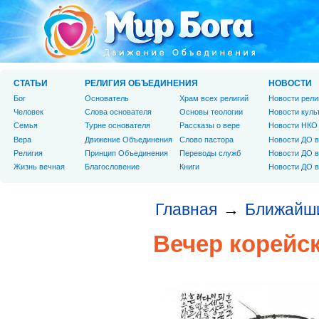
СТАТЬИ
РЕЛИГИЯ ОБЪЕДИНЕНИЯ
НОВОСТИ
Бог
Основатель
Храм всех религий
Новости рели
Человек
Слова основателя
Основы теологии
Новости куль
Cемья
Турне основателя
Рассказы о вере
Новости НКО
Вера
Движение Объединения
Слово пастора
Новости ДО в
Религия
Принцип Объединения
Переводы служб
Новости ДО в
Жизнь вечная
Благословение
Книги
Новости ДО в
Главная
Ближайш
→
Вечер корейс