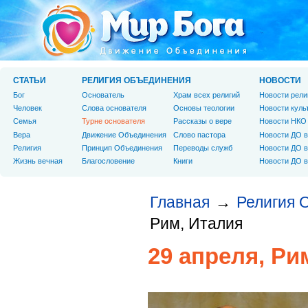
СТАТЬИ
РЕЛИГИЯ ОБЪЕДИНЕНИЯ
НОВОСТИ
Бог
Основатель
Храм всех религий
Новости рели
Человек
Слова основателя
Основы теологии
Новости куль
Cемья
Турне основателя
Рассказы о вере
Новости НКО
Вера
Движение Объединения
Слово пастора
Новости ДО в
Религия
Принцип Объединения
Переводы служб
Новости ДО в
Жизнь вечная
Благословение
Книги
Новости ДО в
Главная
Религия 
→
Рим, Италия
29 апреля, Ри