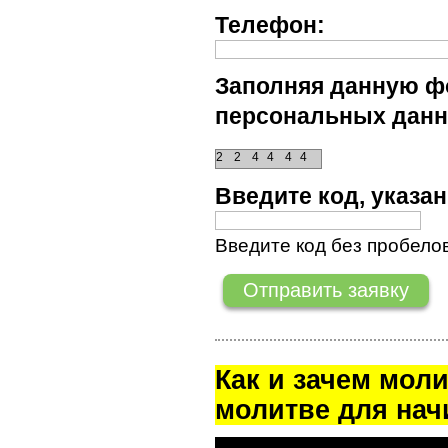
Телефон:
Заполняя данную фо
персональных данн
2
2
4
4
4
4
Введите код, указ
Введите код без пробелов
Как и зачем мол
молитве для на