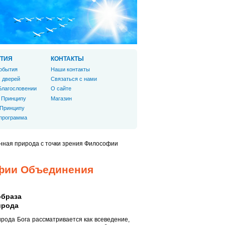
ТИЯ
КОНТАКТЫ
обытия
Наши контакты
 дверей
Связаться с нами
Благословении
О сайте
 Принципу
Магазин
 Принципу
 программа
нная природа с точки зрения Философии
офии Объединения
образа
ирода
рода Бога рассматривается как всеведение,