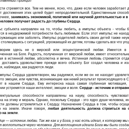
ственный Принцип
сти стремятся все. Тем не менее, ясно, что, даже если человек заработает 
от достижения этих целей будет непродолжительной. Единственным спосо
очнее,
занимаясь экономикой, политикой или научной деятельностью и в
 человек получает радость до глубины Сердца
.
с субъекта направлен на то, чтобы любить, а импульс объекта - чтобы
ся в неудержимой потребности быть любимым. Если этот импульс не наход
ружающих или заболеть. Импульс родителей любить своих детей также неук
 столкнувшись с ситуацией, угрожающей их детям, готовы сделать все что уго
ворим здесь не о мирской или эгоцентрической любви. Имеется в в
ченная на Боге. Радость, полученная от мирской любви, имеет относительны
ая в истинной любви, абсолютна и вечна. Истинная любовь стремится отда
 доставить удовольствие прежде всего объекту. Бог создал человека и и
я, наблюдая, как радуются люди.
мпульс Сердца удовлетворен, мы радуемся, если же он не находит удовлет
это эмоции, или чувства, возникающие как некий результат происходящего в С
ит в нашем Сердце, Ему интересна наша самая глубинная мотивация, т
ии устремятся наши интеллект, эмоции и воля.
Сердце - источник и отправ
лектуальные способности направлены на науку, способность чувствоват
а на этику и мораль. Однако, поскольку Сердце - это ядро души человека,
сти должны устремляться к Сердцу. Назначение Сердца в том, чтобы осуще
о на земле. Иначе говоря,
любая деятельность должна строиться на 
о на земле
.
це — источник любви. Так же как и у Бога, у нас есть идеал, к которому м
 воплотиться через человека. Для воплощения идеала Бога мы были создан