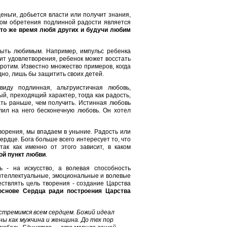
деньги, добьется власти или получит знания,
бом обретения подлинной радости является
 то же время любя других и будучи любим
 быть любимым. Например, импульс ребенка
ит удовлетворения, ребенок может восстать
ротим. Известно множество примеров, когда
дно, лишь бы защитить своих детей.
иду подлинная, альтруистичная любовь,
й, преходящий характер, тогда как радость,
ть раньше, чем получить. Истинная любовь
злил на него бесконечную любовь. Он хотел
ворения, мы впадаем в уныние. Радость или
ердце. Бога больше всего интересует то, что
ак как именно от этого зависит, в каком
ной пункт любви
.
ь - на искусство, а волевая способность
 интеллектуальные, эмоциональные и волевые
ствлять цель творения - создание Царства
основе Сердца ради построения Царства
ы стремимся всем сердцем. Божий идеал
ы как мужчина и женщина. До тех пор