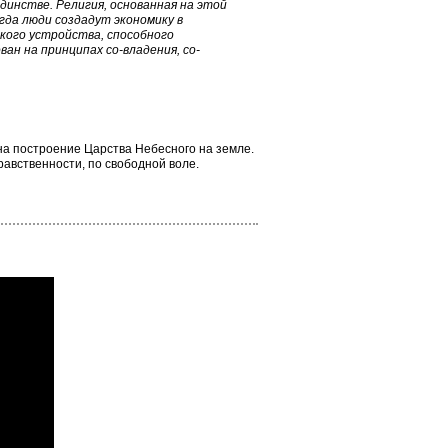
динстве. Религия, основанная на этой
гда люди создадут экономику в
кого устройства, способного
ан на принципaх со-влaдения, со-
на построение Царства Небесного на земле.
авственности, по свободной воле.