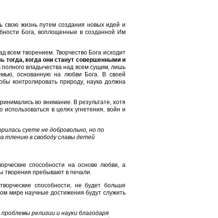
ть свою жизнь путем создания новых идей и
обности Бога, воплощенные в созданной Им
ад всем творением. Творчество Бога исходит
ь тогда, когда они станут совершенными и
чь полного владычества над всем сущим, лишь
семью, основанную на любви Бога. В своей
тобы контролировать природу, наука должна
ринимались во внимание. В результате, хотя
 использоваться в целях угнетения, войн и
рилась суете не добровольно, но по
ва тлению в свободу славы детей
ворческие способности на основе любви, а
ы творения пребывают в печали.
творческие способности, не будет больше
аком мире научные достижения будут служить
проблемы религии и науки благодаря