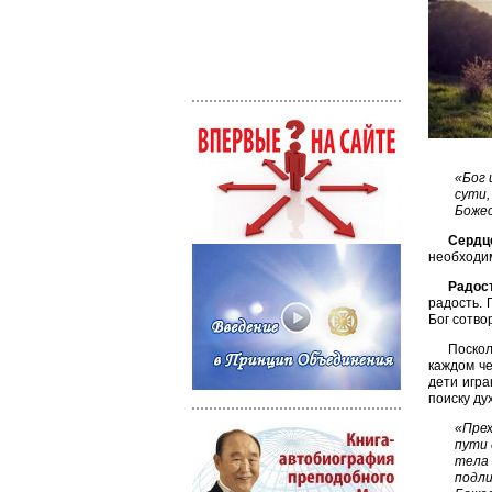
«Бог 
сути,
Боже
Сердц
необходим
Радос
радость. 
Бог сотво
Поскол
каждом че
дети игра
поиску ду
«Прех
пути 
тела 
подли