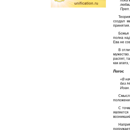
пока 
любви
Преп.
Теория
создал м
принятия.
Божья 
полна над
Ева не со
В отли
мужество.
распят, т
как агапэ
Логос
«В на
без Н
Иоан. 
Смысл 
положени
С точ
является 
возникший
Наприм
погружае