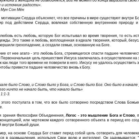
мужчина и женщина не объединятся, Бог не может до конца выразить свою
 и источник радости».
 Мун Сон Мён
 мотивации Сердца объясняет, что все причины в мире существуют внутри Бог
ир под действием Сердца, вовлекая собственную внутреннюю природу и
любовь есть любовь, которую Бог испытывал во время творения, то есть ис
ежды. Это также и любовь, воплощенная в идеале творения, который, безус
вершили грехопадение, а создали семью, основанную на Боге.
чие от нее агапэ - это любовь Бога, стремящегося спасти падшее человече
 Первоначальная цель пришествия Иисуса заключалась в осуществлении на 
ак как люди того времени не поверили в него. Иисусу не удалось осуществить 
, чтобы привести падшее человечество вновь к Богу.
чале было Слово, и Слово было у Бога, и Слово было Бог. Оно было в начале 
его ничто не начало быть, что начало быть»
1:1-3.
этого постулата в том, что все было сотворено посредством Слова Божь
е.
ки зрения Философии Oбъединения,
Логос - это мышление Бога и Слово
, 
концепцией, или чертежом каждого сотворенного объекта в период его соз
 внутри Божьей души.
ер, на основе Сердца Бог ставит перед собой цель сотворить для человека
тся в размышления, используя Свои волю и интеллект. Он задумывается: 