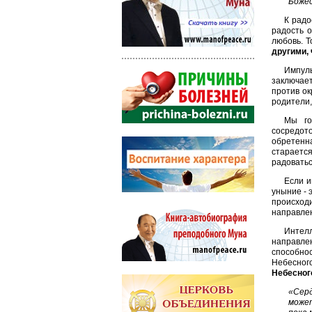
Боже
К радо
радость 
любовь. Т
другими,
Импуль
заключает
против ок
родители,
Мы го
сосредото
обретенн
старается
радоватьс
Если и
уныние - 
происход
направлен
Интел
направлен
способно
Небесног
Небесног
«Серд
может