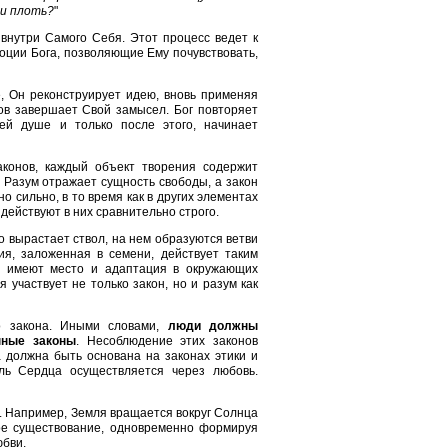
 и плоть?
"
внутри Самого Себя. Этот процесс ведет к
оции Бога, позволяющие Ему почувствовать,
е, Он реконструирует идею, вновь применяя
цов завершает Свой замысел. Бог повторяет
ей душе и только после этого, начинает
аконов, каждый объект творения содержит
 Разум отражает сущность свободы, а закон
 сильно, в то время как в других элементах
действуют в них сравнительно строго.
о вырастает ствол, на нем образуются ветви
ия, заложенная в семени, действует таким
ом имеют место и адаптация в окружающих
 участвует не только закон, но и разум как
го закона. Иными словами,
люди должны
нные законы
. Несоблюдение этих законов
 должна быть основана на законах этики и
ль Сердца осуществляется через любовь.
. Например, Земля вращается вокруг Солнца
вое существование, одновременно формируя
юбви.