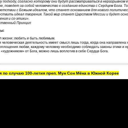
у подходу, согласно которому они будут рассматриваться в неразрывном е
е, поведет за собой человечество к созданию единства с Сердцем Бога. То
етствии с Божьим идеалом, что станет основанием для нового политичес
ствить идеал творения. Такой мир станет Царством Мессии и будет основ
ения и со-этики».
ственный Принцип
ы:
 жизни: любить и быть любимым.
 человеческая деятельность имеет смысл лишь тогда, когда она направлена 
оплощения любви, каждому человеку необходимо соблюдать законы этики и нр
 «художником» от Бога, можно лишь воплотив в себе Сердце Бога.
 по случаю 100-летия преп. Мун Сон Мёна в Южной Корее