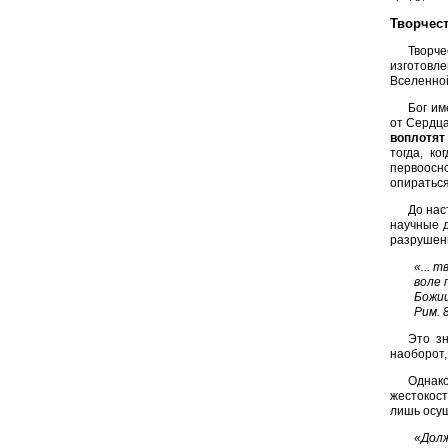
Творчес
Творче
изготовл
Вселенной
Бог им
от Сердц
воплотят
тогда, к
первоосно
опираться
До нас
научные д
разрушени
«... 
воле 
Божии
Рим. 
Это зн
наоборот,
Однак
жестокост
лишь осущ
«Долж