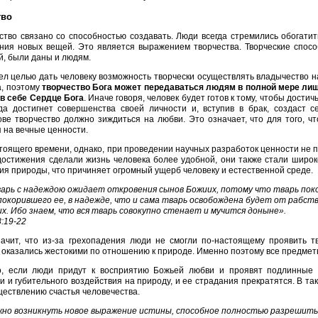
тво
ство связано со способностью создавать. Люди всегда стремились обогати
ения новых вещей. Это является выражением творчества. Творческие спос
, были даны и людям.
ел целью дать человеку возможность творчески осуществлять владычество н
а, поэтому
творчество Бога может передаваться людям в полной мере лиш
 в себе Сердце Бога
. Иначе говоря, человек будет готов к тому, чтобы дости
огда достигнет совершенства своей личности и, вступив в брак, создаст 
ве творчество должно зиждиться на любви. Это означает, что для того, ч
 на вечные ценности.
тоящего времени, однако, при проведении научных разработок ценности не п
остижения сделали жизнь человека более удобной, они также стали широко
я природы, что причиняет огромный ущерб человеку и естественной среде.
тварь с надеждою ожидает откровения сынов Божиих, потому что тварь поко
покорившего ее, в надежде, что и сама тварь освобождена будет от рабст
х. Ибо знаем, что вся тварь совокупно стенает и мучится доныне».
8:19-22
ачит, что из-за грехопадения люди не смогли по-настоящему проявить т
 оказались жестокими по отношению к природе. Именно поэтому все предмет
о, если люди придут к восприятию Божьей любви и проявят подлинные 
и и губительного воздействия на природу, и ее страдания прекратятся. В т
ествлению счастья человечества.
но возникнуть новое выражение истины, способное полностью разрешить 