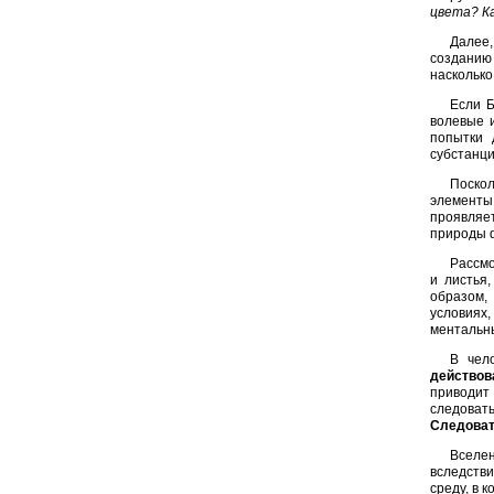
цвета? К
Далее,
созданию 
насколько
Если Б
волевые и
попытки 
субстанци
Поскол
элементы 
проявляет
природы ф
Рассмо
и листья
образом,
условиях,
ментальны
В чел
действов
приводит
следоват
Следоват
Вселен
вследств
среду, в 