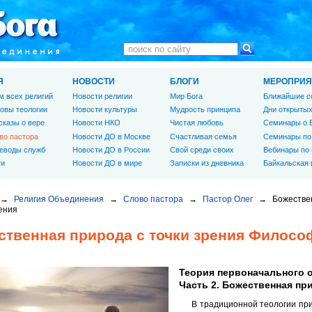
Я
НОВОСТИ
БЛОГИ
МЕРОПРИЯ
м всех религий
Новости религии
Мир Бога
Ближайшие с
овы теологии
Новости культуры
Мудрость принципа
Дни открытых
сказы о вере
Новости НКО
Чистая любовь
Семинары о 
во пастора
Новости ДО в Москве
Счастливая семья
Семинары по
еводы служб
Новости ДО в России
Свой среди своих
Вебинары по
ги
Новости ДО в мире
Записки из дневника
Байкальская
→
Религия Объединения
→
Слово пастора
→
Пастор Олег
→
Божестве
ения
ственная природа с точки зрения Филос
Теория первоначального 
Часть 2. Божественная пр
В традиционной теологии при