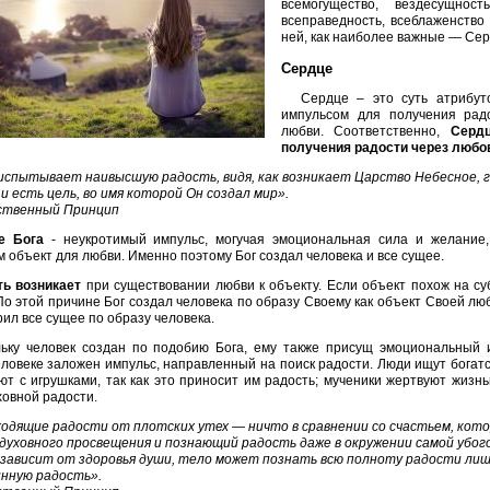
всемогущество, вездесущность
всеправедность, всеблаженство
ней, как наиболее важные — Серд
Сердце
Сердце – это суть атрибут
импульсом для получения рад
любви. Соответственно,
Серд
получения радости через любо
испытывает наивысшую радость, видя, как возникает Царство Небесное, г
 и есть цель, во имя которой Он создал мир».
ственный Принцип
е Бога
- неукротимый импульс, могучая эмоциональная сила и желание
 объект для любви. Именно поэтому Бог создал человека и все сущее.
ть возникает
при существовании любви к объекту. Если объект похож на с
По этой причине Бог создал человека по образу Своему как объект Своей любв
рил все сущее по образу человека.
ьку человек создан по подобию Бога, ему также присущ эмоциональный 
ловеке заложен импульс, направленный на поиск радости. Люди ищут богатст
ют с игрушками, так как это приносит им радость; мученики жертвуют жизн
ховной радости.
одящие радости от плотских утех — ничто в сравнении со счастьем, кото
духовного просвещения и познающий радость даже в окружении самой убог
зависит от здоровья души, тело может познать всю полноту радости ли
нную радость».