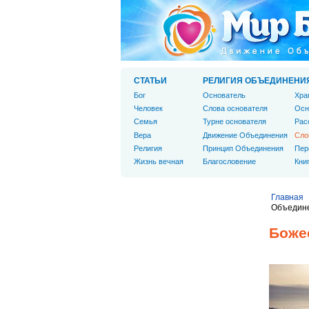
СТАТЬИ
РЕЛИГИЯ ОБЪЕДИНЕНИ
Бог
Основатель
Хра
Человек
Слова основателя
Осн
Cемья
Турне основателя
Рас
Вера
Движение Объединения
Сло
Религия
Принцип Объединения
Пер
Жизнь вечная
Благословение
Кни
Главная
Объедин
Боже