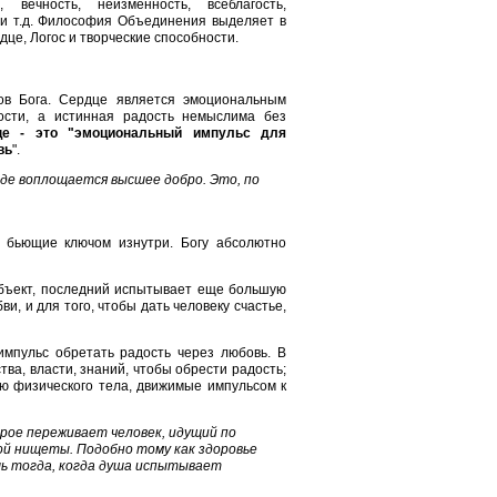
, вечность, неизменность, всеблагость,
 и т.д. Философия Объединения выделяет в
це, Логос и творческие способности.
ов Бога. Сердце является эмоциональным
ости, а истинная радость немыслима без
це - это "эмоциональный импульс для
вь
".
де воплощается высшее добро. Это, по
, бьющие ключом изнутри. Богу абсолютно
убъект, последний испытывает еще большую
и, и для того, чтобы дать человеку счастье,
импульс обретать радость через любовь. В
ва, власти, знаний, чтобы обрести радость;
ью физического тела, движимые импульсом к
рое переживает человек, идущий по
ой нищеты. Подобно тому как здоровье
шь тогда, когда душа испытывает