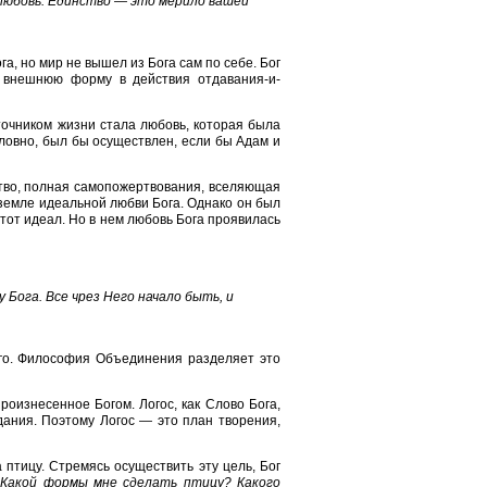
 любовь. Единство — это мерило вашей
а, но мир не вышел из Бога сам по себе. Бог
 внешнюю форму в действия отдавания-и-
точником жизни стала любовь, которая была
ловно, был бы осуществлен, если бы Адам и
ство, полная самопожертвования, вселяющая
земле идеальной любви Бога. Однако он был
этот идеал. Но в нем любовь Бога проявилась
у Бога. Все чрез Него начало быть, и
его. Философия Объединения разделяет это
произнесенное Богом. Логос, как Слово Бога,
дания. Поэтому Логос — это план творения,
 птицу. Стремясь осуществить эту цель, Бог
"
Какой формы мне сделать птицу? Какого