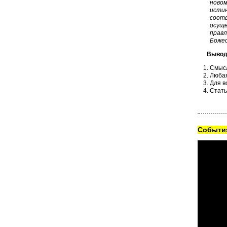
новом
истин
соотв
осуще
прaвл
Боже
Вывод
Смысл
Любая
Для в
Стать
Cобытия