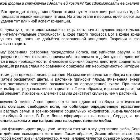
акой формы и структуры сделать ей крылья? Как сформировать ее скелет
 Бог приходит к созданию образа птицы путем сочетания различных идей 
предварительной концепции птицы. На этом этапе в процесс включаются эм
 удачен тот или иной аспект концепции.
ог чувствует, что в идее создания птицы есть нечто неудовлетворительно
 интеллектуальные способности. В ходе такого процесса Бог в конце кон
до тех пор, пока не добьётся совершенной концепции Творения в сво
ально творить.
ьку Вселенная сотворена посредством Логоса, как единства разума и з
разума и элементы закона, причем оба эти элемента действуют в единстве.
ся в виде необходимости. В человеке функция разума действует сравнительно
ункция разума слаба по сравнению с законом или необходимостью, которые 
трим, для примера, жизнь растения. Из семени появляется побег, из которог
, затем расцветают цветы, и растение приносит плоды. Жизненная энерг
 что заставляет растение развиваться по определенной схеме. При эт
 и выбор из ряда возможных вариантов. Таким образом, в развитии растения
й элемент. У животных элемент разума действует сильнее, чем у растений.
овеческой жизни Логос проявляется как единство свободы и этическо
ать согласно свободной воле, но соблюдая определенные нравстве
 к распаду семьи и возникновению социальных конфликтов. Жизнь человека
ь свободной воле. В Боге Логос сформирован на основе Сердца, а це
ельно, законы этики направлены на осуществление любви
.
ная функционирует ради цели, которая состоит в осуществлении любви Бога
ие действия всемирного тяготения. Таким образом, Земля обеспечивает с
которой может жить человечество. А уже человек является объектом Божьей Л