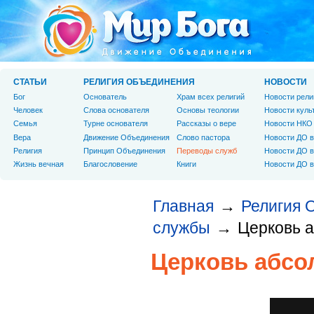
СТАТЬИ
РЕЛИГИЯ ОБЪЕДИНЕНИЯ
НОВОСТИ
Бог
Основатель
Храм всех религий
Новости рели
Человек
Слова основателя
Основы теологии
Новости куль
Cемья
Турне основателя
Рассказы о вере
Новости НКО
Вера
Движение Объединения
Слово пастора
Новости ДО в
Религия
Принцип Объединения
Переводы служб
Новости ДО в
Жизнь вечная
Благословение
Книги
Новости ДО в
Главная
Религия 
→
службы
Церковь а
→
Церковь абсо