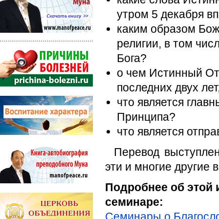
утром 5 декабря в
каким образом Бож
религии, в том чис
Бога?
о чем Истинный От
последних двух лет
что является глав
Принципа?
что является отпр
Перевод выступлен
эти и многие другие
Подробнее об этой 
семинаре:
Семинары о Благосл