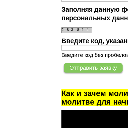
Заполняя данную фо
персональных данн
2
8
3
8
4
4
Введите код, указ
Введите код без пробелов
Как и зачем мол
молитве для на