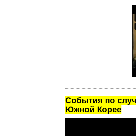
Cобытия по случ
Южной Корее