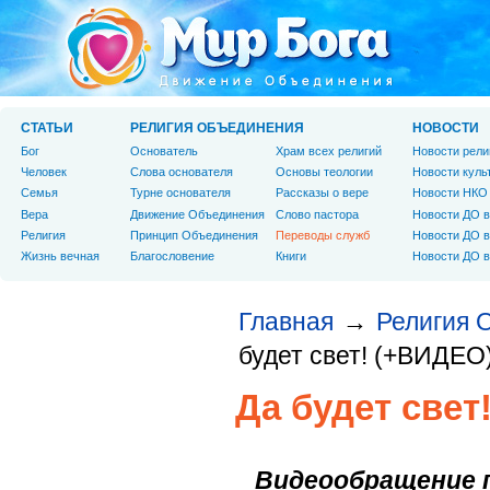
СТАТЬИ
РЕЛИГИЯ ОБЪЕДИНЕНИЯ
НОВОСТИ
Бог
Основатель
Храм всех религий
Новости рели
Человек
Слова основателя
Основы теологии
Новости куль
Cемья
Турне основателя
Рассказы о вере
Новости НКО
Вера
Движение Объединения
Слово пастора
Новости ДО в
Религия
Принцип Объединения
Переводы служб
Новости ДО в
Жизнь вечная
Благословение
Книги
Новости ДО в
Главная
Религия 
→
будет свет! (+ВИДЕО
Да будет свет
Видеообращение п