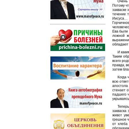
Очень 
Потому чт
закваске 
течение 
Иисуса… И
Горчично
человечес
Ева были 
ложной ж
выражение
обладают 
И каки
Таким об
всего род
правда, в
затем бла
Когда 
всю ответ
апостола 
стенает о
падшего ч
укрываясь
Теперь
закваска
живот ув
грешное ч
от хлеба 
обозначаю