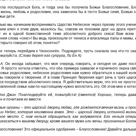
гла послушаться Бога, и тогда она бы получила Божье Благословение, Бл
жизнь, любовь и родословие, она замесила бы в тесто Божье семя, Божью з
жьи дети.
лько мы начинаем воспринимать Царство Небесное через призму этого учени
ем ключ к этим двум, казалось бы, совсем не похожим друг на друга при
т их в одной божественной теме абсолютного доброго секса! Вам всем
ния слова «секс»! Вы ведь произошли от пениса и влагалища папы и мамы, 
открыто говорил об этом, понятно?
е теперь перейдем к Чхонсонгён. Подождите, пусть сначала она что-то ск
ожалуйста.
(Слово берет его супруга, Ли Ён А)
А:
Он иногда забывает, что моя очередь говорить, и сегодня он даже пост
)
Я просто хотела отметить, что оба примера закваски и горчичного зерна св
ожье родословие, небесное родословие нам нужно обратиться к нашей излю
ы говорили о творении. И в главе Принцип Творения идет речь о трех царски
ся посредством абсолютного секса. Я действительно верю, что это не просто
овленной семье нам по-настоящему нужно воплотить это. Об этом мне и хоте
ёнг Джин:
Поаплодируйте ей, пожалуйста!
(смеется)
Хорошо, теперь дава
н и почитаем их вместе.
ые органы – это царский дворец любви, где рождается вечная жизнь и про
ии Небес, которая неизменна вовек. Это – царский дворец истинной жизни
ное место. С ним нельзя обращаться, как вздумается. Его нельзя отк
касаться к вашему дворцу, кроме вашего мужа или жены, признанных Богом
агословение! Это официальное одобрение – Благословение! Давайте дальш