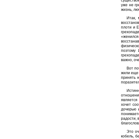
существом
уже не гр
жизнь, лю
Итак, 
восстанов
плоти и Е
грехопад
«женился
восстанав
физическ
поэтому 
грехопаде
важно, оч
Вот по
жили еще 
принять 
поразител
Истин
отношени
является 
хочет со
дочерью 
понимаете
радости, 
благослов
Это оч
кобель, б