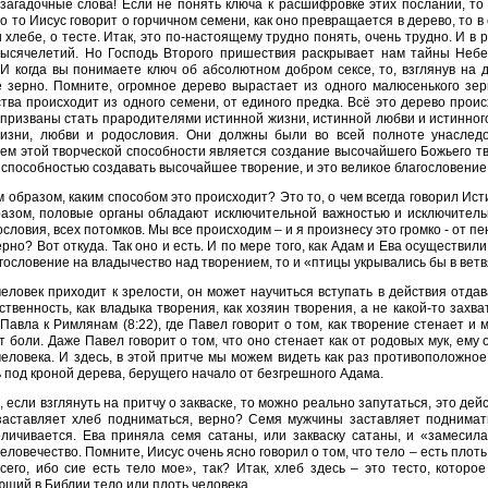
загадочные слова! Если не понять ключа к расшифровке этих посланий, то
о то Иисус говорит о горчичном семени, как оно превращается в дерево, то 
и хлебе, о тесте. Итак, это по-настоящему трудно понять, очень трудно. И в 
тысячелетий. Но Господь Второго пришествия раскрывает нам тайны Небе
 когда вы понимаете ключ об абсолютном добром сексе, то, взглянув на 
е зерно. Помните, огромное дерево вырастает из одного малюсенького зе
тва происходит из одного семени, от единого предка. Всё это дерево прои
призваны стать прародителями истинной жизни, истинной любви и истинног
изни, любви и родословия. Они должны были во всей полноте унаследо
м этой творческой способности является создание высочайшего Божьего тво
способностью создавать высочайшее творение, и это великое благословение,
м образом, каким способом это происходит? Это то, о чем всегда говорил Ис
разом, половые органы обладают исключительной важностью и исключитель
ословия, всех потомков. Мы все происходим – и я произнесу это громко - от п
ерно? Вот откуда. Так оно и есть. И по мере того, как Адам и Ева осуществил
гословение на владычество над творением, то и «птицы укрывались бы в вет
человек приходит к зрелости, он может научиться вступать в действия отда
ственность, как владыка творения, как хозяин творения, а не какой-то захв
Павла к Римлянам (8:22), где Павел говорит о том, как творение стенает и 
т боли. Даже Павел говорит о том, что оно стенает как от родовых мук, ему
еловека. И здесь, в этой притче мы можем видеть как раз противоположное
 под кроной дерева, берущего начало от безгрешного Адама.
, если взглянуть на притчу о закваске, то можно реально запутаться, это дей
 заставляет хлеб подниматься, верно? Семя мужчины заставляет поднимат
еличивается. Ева приняла семя сатаны, или закваску сатаны, и «замесила
еловечество. Помните, Иисус очень ясно говорил о том, что тело – есть плоть.
сего, ибо сие есть тело мое», так? Итак, хлеб здесь – это тесто, котор
щий в Библии тело или плоть человека.