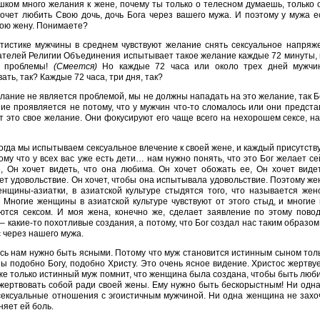
шком много желания к жене, почему ты только о телесном думаешь, только 
очет любить Свою дочь, дочь Бога через вашего мужа. И поэтому у мужа е
вою жену. Понимаете?
тистике мужчины в среднем чувствуют желание снять сексуальное напряже
телей Религии Объединения испытывает такое желание каждые 72 минуты, 
и проблемы!
(Смеется)
Но каждые 72 часа или около трех дней мужчин
ать, так? Каждые 72 часа, три дня, так?
лание не является проблемой, мы не должны нападать на это желание, так Бо
ие проявляется не потому, что у мужчин что-то сломалось или они предста
 это свое желание. Они фокусируют его чаще всего на нехорошем сексе, на
когда мы испытываем сексуальное влечение к своей жене, и каждый присутст
ому что у всех вас уже есть дети… нам нужно понять, что это Бог желает се
, Он хочет видеть, что она любима. Он хочет обожать ее, Он хочет виде
т удовольствие. Он хочет, чтобы она испытывала удовольствие. Поэтому ж
нщины-азиатки, в азиатской культуре стыдятся того, что называется жен
 Многие женщины в азиатской культуре чувствуют от этого стыд, и многие
ются сексом. И моя жена, конечно же, сделает заявление по этому поводу
 какие-то похотливые создания, а потому, что Бог создал нас таким образом
 через нашего мужа.
сь нам нужно быть ясными. Потому что муж становится истинным сыном тольк
ы подобно Богу, подобно Христу. Это очень ясное видение. Христос жертву
же только истинный муж помнит, что женщина была создана, чтобы быть люб
жертвовать собой ради своей жены. Ему нужно быть бескорыстным! Ни одн
сексуальные отношения с эгоистичным мужчиной. Ни одна женщина не захо
няет ей боль.