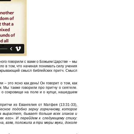
ного говорили с вами о Божьем Царстве – мы
ло в том, что начиная понимать силу учения
открывающий смысл библейских притч. Смысл
 – это ясно как день! Он говорит о том, как
ом. Мы также говорили про притчу о сеятеле.
 о сокровище на поле и о купце, нашедшем
притчи из Евангелия от Матфея (13:31-33),
есное подобно зерну горчичному, которое
гда вырастет, бывает больше всех злаков и
х его». И перейдем к следующему стиху:
, взяв, положила в три меры муки, доколе