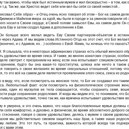
у так важно, чтобы муж был истинным мужем и жил бескорыстно – в том, как 
и т.д. Так же, как Христос ведет себя или вел бы себя со своей невестой...
рисовал Себе образ – и Отец очень ясно говорил об этом – Бог на самом деле
 Джимом и Майклом вчера за едой, мы были в городе и за ужином говорили об э
его носил в Своем сердце, в Своей голове замысел Евы, на самом деле Он 
ала Еву и затем создал Адама в дополнение к Еве.
 Он больше всего желал видеть Еву Своим партнером-объектом в истин
 через Адама. И мы видим слова Истинного Отца на этот счет, что Бог желает
 (конечно, и с Адамом, но…) особенно с Евой. Мама, ты хочешь что-то сказать
А:
Я слышала, что в некоторых африканских странах есть обычай женского о
ь удовольствие во время секса. И также, во многих азиатских странах, особен
деле смотрит с презрением на жену, если она испытывает слишком сильное 
езрением, будто бы она какая-то проститутка, шлюха или нечто в таком
я говорить о своих желаниях во время сексуальных отношений, потому что 
я, то это всё на самом деле является проявлением злого секса, секса из род
 в виду, что, если посмотреть на женское тело, то Бог не создавал его так
кса. Любопытный факт: если посмотреть на физиологическое строение жен
азма, один из мускулов ее тела сокращается, чтобы сохранить семя, вош
сти ради сохранения родословия. И когда мы видим это, то понимаем, что Б
тывала удовольствие, точно так же, как мужчина испытывает удовольствие во
у я уверена, и это очень важно, что наши благословленные мужья должны с
ли себя комфортно, и духовно, и физически, во время абсолютного доброго с
 стеснения, говоря о своем удовольствии, делясь с мужем о своем удовольст
разом мы действительно сможем защитить наш брак, а также наше родосло
му любим. Это тот путь, та практика, важность которой всегда так подче
я с вами этим.