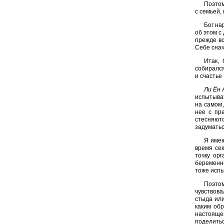
Поэтом
с семьей, 
Бог на
об этом с
прежде вс
Себе снач
Итак,
собирался
и счастье
Ли Ён 
испытыват
на самом 
нее с пр
стесняютс
задуматьс
Я имею
время се
точку орг
беременно
тоже испы
Поэтом
чувствова
стыда или
каким об
настояще
поделитьс