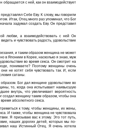
он обращается с ней, как он взаимодействует
 представлял Себе Еву. К слову, мы говорили
том. Итак, Отец много раз упоминал, что Бог
сначала задумал создать Еву. Он представил
ной любви, а взаимодействовать с ней Он
 видеть и чувствовать радость, удовольствие
?
брезания, и таким образом женщина не может
но в Япониии в Корее, насколько я знаю, муж
удовольствие во время секса. Он смотрит на
 роде, понимаете? Поэтому женщины очень
они не хотят себя чувствовать так. И, если
ословия сатаны.
им образом. Бог дал женщине удовольствие во
щины, то, когда она испытывает наивысшую
едшее внутрь, что увеличивает вероятность
ог создал женщину таким образом, чтобы она
 время абсолютного секса.
тремиться к тому, чтобы женщины, их жены,
екса. И также, чтобы женщина не чувствовала
вии. Я призываю вас к этому. Это тот путь,
вие, наших дорогих детей, которых мы по-
ркивал наш Истинный Отец. Я очень хотела