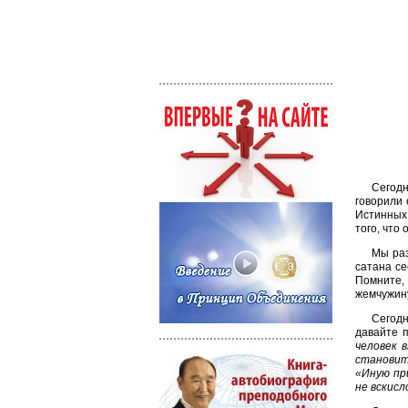
Сегодн
говорили 
Истинных 
того, что
Мы раз
сатана се
Помните,
жемчужин
Сегодн
давайте п
человек в
становит
«Иную пр
не вскисл