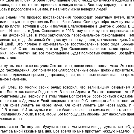
 и Евой во плоти. Второе грехопадение было между физическим Адамом и ф
ехопадение, но то, что принесло великую печаль Божьему сердцу, – это то
бовь и родословие на Земле. Из-за чего? Из-за неверия людей.
мы знаем, что процесс восстановления происходит обратным путем, всп
или первую великую печаль Бога – брак Агнца. Они идут обратным путем, и
ву во плоти, вступив в брак и получив Благословение в центре с Богом. В
ение. И теперь, в День Основания в 2013 году они искупают первоначальн
» на духовной Еве, в этом заключалось первоначальное грехопадение. Теп
ливается, когда Истинный Отец как духовное существо, как человек единый с
ой Евой. Это полное и окончательное восстановление всего хода Божьег
Истинный Отец говорил, что со Дня Основания начнется такое время,
ния. Понимаете? Так, всё грехопадение будет полностью очищено. Воздайте
ень важно.
чему, мы все также получим Святое вино, новое вино в новые меха. Это во
до грехопадения. Вот почему все благословленные семьи должны привиться,
новое родословие времен до грехопадения, полностью незапятнанное грех
ьное значение.
ный Отец во многих своих речах говорил, что величайшим открытием 
я с Богом как нашим Родителем. В плане Адама и Евы это означает, что Б
Родителем Евы, верно? И в этом плане Бог хотел бы соотноситься с Адамом
относиться с Адамом и Евой посредством чего? С помощью абсолютного до
и Он хочет любить ее через мужа. Он хочет любить Еву через мужа. И 
? Это важно! Итак, мужья и жены в благословленных семьях играют критиче
в ощущениях любви, в том, чтобы Бог мог ощущать любовь. Вот насколько д
ленная жена.
ень важно. Потому что, будучи женаты, мы можем иногда думать так: «О, 
егает за мной каждые два дня. Всё время ко мне пристает, каждую неделю. 