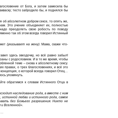
агословение от Бога, и затем замесила бы
акваску; тесто забродило бы, и поднялся бы
я об абсолютном добром сексе, то опять же,
тчам. Это учение объединяет их, полностью
 надо преодолеть свою робость по поводу
именно так об этом всегда говорил Истинный
ажет
(указывает на жену)
. Мама, скажи что-
авил здесь звездочку, но всё равно забыл!
язаны с родословием. И в то же время, чтобы
бленной теме – снова к абсолютному сексу.
х правах, о трех благословениях, и всё это
 концепция, о которой всегда говорил Отец…
лось упомянуть.
йте обратимся к словам Истинного Отца в
исходит наследование рода, а вместе с ним
, истинной любви и истинного рода, самое
рывать без Божьего разрешения. Никто не
 и Вселенной».
е…