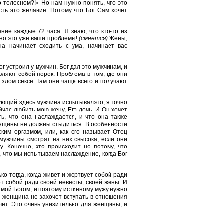
о телесном?!» Но нам нужно понять, что это
сть это желание. Потому что Бог Сам хочет
ние каждые 72 часа. Я знаю, что кто-то из
но это уже ваши проблемы!
(смеется)
Жены,
а начинает сходить с ума, начинает вас
г устроил у мужчин. Бог дал это мужчинам, и
вляют собой порок. Проблема в том, где они
 злом сексе. Там они чаще всего и получают
вующий здесь мужчина испытывалэто, я точно
йчас любить мою жену, Его дочь. И Он хочет
ть, что она наслаждается, и что она также
енщины не должны стыдиться. В особенности
ским оргазмом, или, как его называет Отец
 мужчины смотрят на них свысока, если они
. Конечно, это происходит не потому, что
, что мы испытываем наслаждение, когда Бог
о тогда, когда живет и жертвует собой ради
ет собой ради своей невесты, своей жены. И
имой Богом, и поэтому истинному мужу нужно
а женщина не захочет вступать в отношения
чет. Это очень унизительно для женщины, и