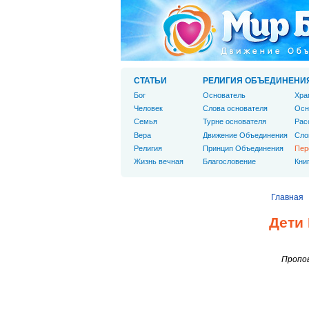
СТАТЬИ
РЕЛИГИЯ ОБЪЕДИНЕНИ
Бог
Основатель
Хра
Человек
Слова основателя
Осн
Cемья
Турне основателя
Рас
Вера
Движение Объединения
Сло
Религия
Принцип Объединения
Пер
Жизнь вечная
Благословение
Кни
Главная
Дети
Пропов