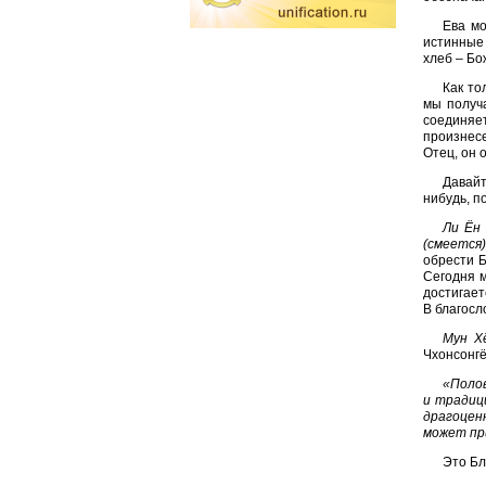
Ева мо
истинные 
хлеб – Бо
Как то
мы получа
соединяе
произнесе
Отец, он 
Давайт
нибудь, п
Ли Ён 
(смеется
обрести Б
Сегодня м
достигает
В благосл
Мун Х
Чхонсонгё
«Полов
и традиц
драгоцен
может при
Это Бл