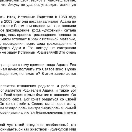
изической Евой, верно? И наконец, третье,
, что Иисусу не удалось утвердить истинную
ять. Итак, Истинные Родители в 1960 году
 в 2003 году они восстанавливают Адама во
 центре с Богом они полностью восстановили
ое грехопадение, когда «духовный» сатана
ерь, весь процесс грехопадения полностью
 Богом вступает в брак с Истинной Матерью,
о провидения, всего хода грехопадения. И
 будто Адам и Ева никогда не совершали
 же хвалу Истинным Родителям!!! Это очень
звращение к тому времени, когда Адам и Ева
 нам нужно получить это Святое вино. Нужно
опадением, понимаете? В этом заключается
являются отношения родителя и ребенка,
ог является Родителем Адама, и также Бог
 и Евой через самые близкие отношения. Он
брого секса. Бог хочет общаться со Своей
Он хочет любить Своего сына через жену,
ски важную роль, центральную роль в Божьей
рагоценными являются благословленный муж и
мой муж такой сексуально озабоченный, как
Понимаете, он как животное!»
(смеются)
Или