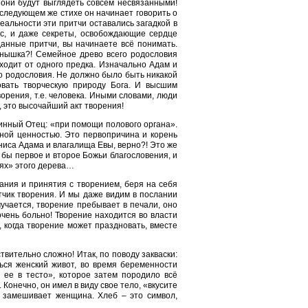
 они будут выглядеть совсем несвязанными!
в следующем же стихе он начинает говорить о
реальности эти притчи оставались загадкой в
с, и даже секреты, освобождающие сердце
данные притчи, вы начинаете всё понимать.
рнышка?! Семейное древо всего родословия
сходит от одного предка. Изначально Адам и
о родословия. Не должно было быть никакой
вать творческую природу Бога. И высшим
рения, т.е. человека. Иными словами, люди
 это высочайший акт творения!
тинный Отец: «при помощи полового органа».
ной ценностью. Это первопричина и корень
ениса Адама и влагалища Евы, верно?! Это же
и бы первое и второе Божьи благословения, и
вях» этого дерева…
вания и принятия с творением, беря на себя
атчик творения. И мы даже видим в послании
мучается, творение пребывает в печали, оно
 очень больно! Творение находится во власти
, когда творение может праздновать, вместе
ствительно сложно! Итак, по поводу закваски:
ься женский живот, во время беременности
 ее в тесто», которое затем породило всё
 Конечно, он имел в виду свое тело, «вкусите
ое замешивает женщина. Хлеб – это символ,