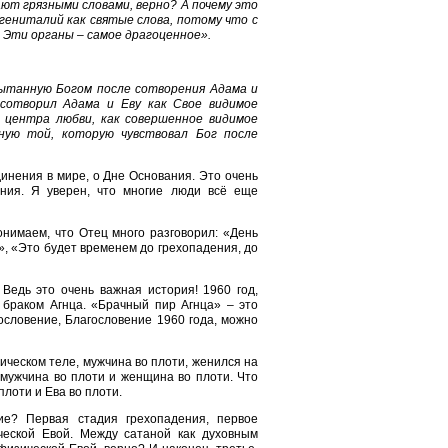
ают грязными словами, верно? А почему это
гениталий как святые слова, потому что с
. Эти органы – самое драгоценное».
пытанную Богом после сотворения Адама и
сотворил Адама и Еву как Свое видимое
 центра любви, как совершенное видимое
ную той, которую чувствовал Бог после
инения в мире, о Дне Основания. Это очень
ния. Я уверен, что многие люди всё еще
онимаем, что Отец много разговорил: «День
», «Это будет временем до грехопадения, до
Ведь это очень важная история! 1960 год,
браком Агнца. «Брачный пир Агнца» – это
ословение, Благословение 1960 года, можно
ическом теле, мужчина во плоти, женился на
 мужчина во плоти и женщина во плоти. Что
плоти и Ева во плоти.
ние? Первая стадия грехопадения, первое
еской Евой. Между сатаной как духовным