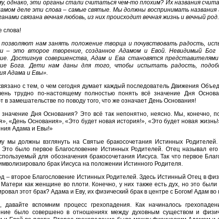
у, однако, эти органы стали считаться чем-то плохим? Их названия счит
самом деле эти слова – самые святые. Мы должны воспринимать названия 
анами связана вечная любовь, из них происходит вечная жизнь и вечный род
 слова!
 позволяют нам занять положение творца и почувствовать радость, ис
и – это второе творение, созданное Адамом и Евой. Невидимый Бог 
ие. Достигнув совершенства, Адам и Ева становятся представителями
ие Бога. Дети нам даны для того, чтобы испытать радость, подоб
ия Адама и Евы».
связано с тем, о чем сегодня думает каждый последователь Движения Объед
чень трудно по-настоящему полностью понять всё значение Дня Основа
 в замешательстве по поводу того, что же означает День Основания!
 значение Дня Основания? Это всё так непонятно, неясно. Мы, конечно, п
», «День Основания», «Это будет новая история!», «Это будет новая жизнь!
ния Адама и Евы!»
у мы должны взглянуть на Святые бракосочетания Истинных Родителей. 
 Это было первое Благословение Истинных Родителей. Отец называл его 
спользуемый для обозначения бракосочетания Иисуса. Так что первое Благ
символизировало брак Иисуса на положении Истинного Родителя.
од – второе Благословение Истинных Родителей. Здесь Истинный Отец в физ
Матери как женщине во плоти. Конечно, у них также есть дух, но это были
ровал этот брак? Адама и Еву, их физический брак в центре с Богом! Адам во 
ь, давайте вспомним процесс грехопадения. Как начиналось грехопаде
ение было совершено в отношениях между духовным существом и физич