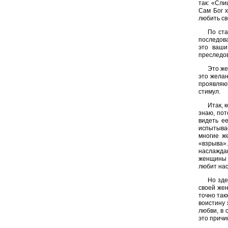
так: «Сли
Сам Бог х
любить с
По ста
последова
это ваш
преследов
Это же
это желан
проявляют
стимул.
Итак, 
знаю, пот
видеть ее
испытывае
многие же
«взрыва».
наслажда
женщины –
любит нас
Но зде
своей жен
точно так
воистину 
любви, в 
это причи