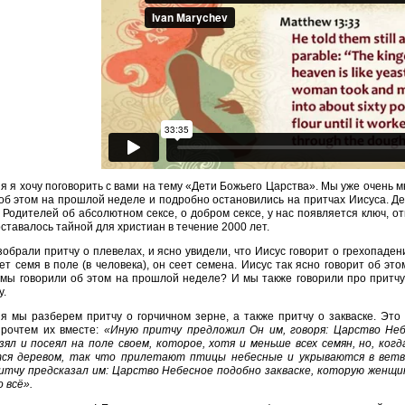
я я хочу поговорить с вами на тему «Дети Божьего Царства». Мы уже очень м
об этом на прошлой неделе и подробно остановились на притчах Иисуса. Де
Родителей об абсолютном сексе, о добром сексе, у нас появляется ключ, 
 оставалось тайной для христиан в течение 2000 лет.
обрали притчу о плевелах, и ясно увидели, что Иисус говорит о грехопадении
ет семя в поле (в человека), он сеет семена. Иисус так ясно говорит об эт
 мы говорили об этом на прошлой неделе? И мы также говорили про притчу
у.
я мы разберем притчу о горчичном зерне, а также притчу о закваске. Это 
рочтем их вместе:
«Иную притчу предложил Он им, говоря: Царство Неб
зял и посеял на поле своем, которое, хотя и меньше всех семян, но, ко
ся деревом, так что прилетают птицы небесные и укрываются в ветвя
итчу предсказал им: Царство Небесное подобно закваске, которую женщина
о всё».