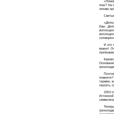
«Почем
так? На 
этими орг
Святые
«Дети
Евы. Дет
воплощен
воплощен
сотворен
И это 
важно! О
пребывают
Каково
Основания
грехопаде
Поэтом
помните?
термин, и
сказать, 
2003 г
Истинной 
символизи
Тепер
грехопад