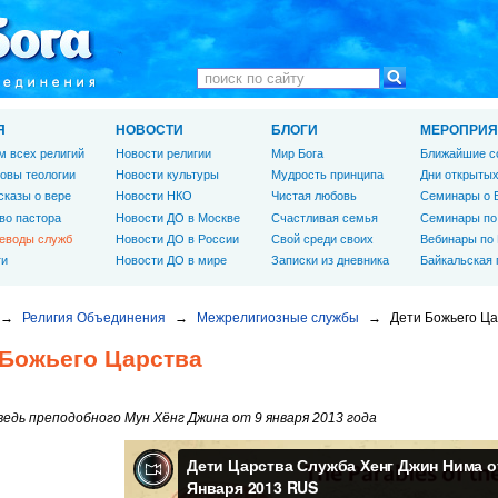
Я
НОВОСТИ
БЛОГИ
МЕРОПРИЯ
м всех религий
Новости религии
Мир Бога
Ближайшие с
овы теологии
Новости культуры
Мудрость принципа
Дни открытых
сказы о вере
Новости НКО
Чистая любовь
Семинары о 
во пастора
Новости ДО в Москве
Счастливая семья
Семинары по
еводы служб
Новости ДО в России
Свой среди своих
Вебинары по
ги
Новости ДО в мире
Записки из дневника
Байкальская
→
Религия Объединения
→
Межрелигиозные службы
→
Дети Божьего Ца
 Божьего Царства
едь преподобного Мун Хёнг Джина от 9 января 2013 года