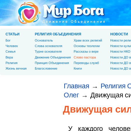
СТАТЬИ
РЕЛИГИЯ ОБЪЕДИНЕНИЯ
НОВОСТИ
Бог
Основатель
Храм всех религий
Новости рели
Человек
Слова основателя
Основы теологии
Новости куль
Cемья
Турне основателя
Рассказы о вере
Новости НКО
Вера
Движение Объединения
Слово пастора
Новости ДО в
Религия
Принцип Объединения
Переводы служб
Новости ДО в
Жизнь вечная
Благословение
Книги
Новости ДО в
Главная
Религия 
→
Олег
Движущая си
→
Движущая сил
У каждого челове