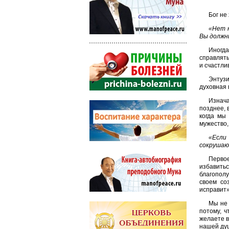
Бог не
«Нет н
Вы должны
Иногд
справлять
и счастли
Энтузи
духовная 
Изнача
позднее, 
когда мы
мужество,
«Если
сокрушаю
Первое
избавитьс
благополу
своем со
исправит»
Мы не 
потому, ч
желаете в
нашей душ