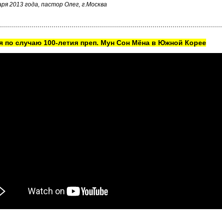
аря 2013 года, пастор Олег, г.Москва
 по случаю 100-летия преп. Мун Сон Мёна в Южной Корее