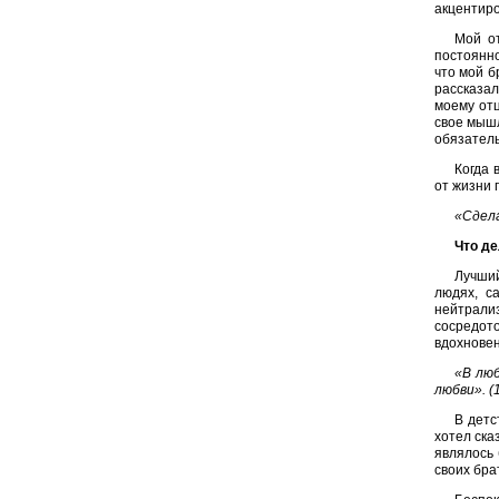
акцентиро
Мой от
постоянно
что мой б
рассказал
моему отц
свое мышл
обязатель
Когда 
от жизни 
«Сдела
Что де
Лучший
людях, с
нейтрали
сосредото
вдохновен
«В люб
любви». (1
В детс
хотел ска
являлось
своих бра