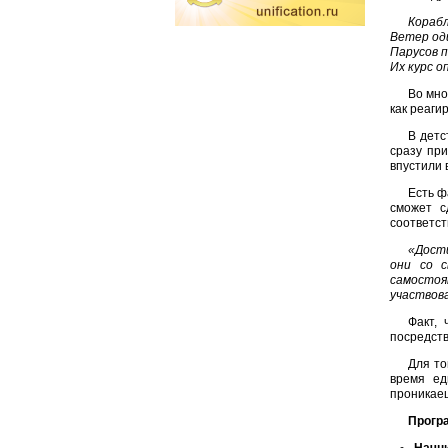
Корабл
Ветер од
Парусов п
Их курс о
Во мно
как реаги
В детс
сразу при
впустили 
Есть ф
сможет с
соответс
«Дости
они со 
самостоя
участвов
Факт, 
посредств
Для то
время ед
проникае
Програ