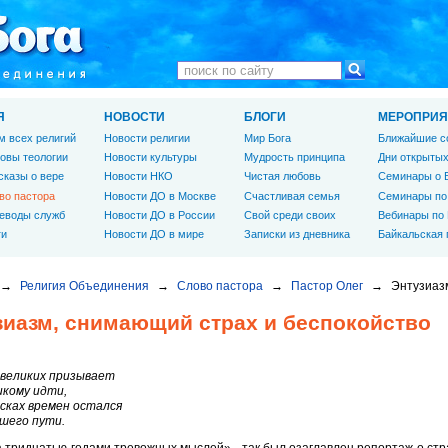
Я
НОВОСТИ
БЛОГИ
МЕРОПРИЯ
м всех религий
Новости религии
Мир Бога
Ближайшие с
овы теологии
Новости культуры
Мудрость принципа
Дни открытых
сказы о вере
Новости НКО
Чистая любовь
Семинары о 
во пастора
Новости ДО в Москве
Счастливая семья
Семинары по
еводы служб
Новости ДО в России
Свой среди своих
Вебинары по
ги
Новости ДО в мире
Записки из дневника
Байкальская
→
Религия Объединения
→
Слово пастора
→
Пастор Олег
→
Энтузиаз
зиазм, снимающий страх и беспокойство
 великих призывает
икому идти,
сках времен остался
ашего пути.