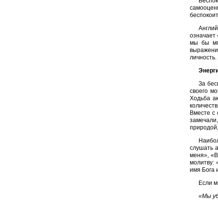
Беспок
самооценк
беспокоит
Англий
означает 
мы бы мг
выражени
личность.
Энерги
За бес
своего мо
Ходьба а
количест
Вместе с 
замечали
природой,
Наибо
слушать а
меня», «В
молитву: 
имя Бога 
Если м
«Мы уб