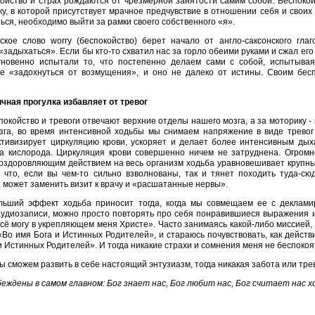
ойство и страх рождаются от чрезмерной занятости самим собой. Беспоко
у, в которой присутствует мрачное предчувствие в отношении себя и своих 
ься, необходимо выйти за рамки своего собственного «я».
ское слово worry (беспокойство) берет начало от англо-саксонского гла
«задыхаться». Если бы кто-то схватил нас за горло обеими руками и сжал его
новенно испытали то, что постепенно делаем сами с собой, испытывая
е «задохнуться от возмущения», и оно не далеко от истины. Своим бес
чная прогулка избавляет от тревог
покойство и тревоги отвечают верхние отделы нашего мозга, а за моторику 
зга, во время интенсивной ходьбы мы снимаем напряжение в виде тревог 
ктивизирует циркуляцию крови, ускоряет и делает более интенсивным ды
ва кислорода. Циркуляция крови совершенно ничем не затруднена. Огром
оздоровляющим действием на весь организм ходьба уравновешивает крупны
, что, если вы чем-то сильно взволнованы, так и тянет походить туда-сю
 может заменить визит к врачу и «расшатанные нервы».
льший эффект ходьба приносит тогда, когда мы совмещаем ее с деклам
удиозаписи, можно просто повторять про себя понравившиеся выражения и 
сё могу в укрепляющем меня Христе». Часто занимаясь какой-либо миссией,
«Во имя Бога и Истинных Родителей», и стараюсь почувствовать, как действи
и Истинных Родителей». И тогда никакие страхи и сомнения меня не беспокоя
ы сможем развить в себе настоящий энтузиазм, тогда никакая забота или трев
еждены в самом главном: Бог знает нас, Бог любит нас, Бог считает нас х