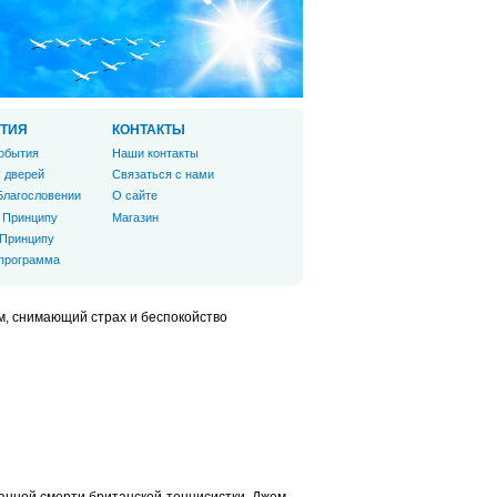
ТИЯ
КОНТАКТЫ
обытия
Наши контакты
 дверей
Связаться с нами
Благословении
О сайте
 Принципу
Магазин
 Принципу
 программа
м, снимающий страх и беспокойство