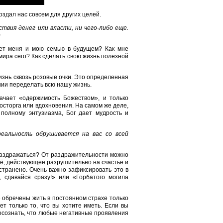
оздал нас совсем для других целей.
твия денег или власти, ни чего-либо еще.
)
дет меня и мою семью в будущем? Как мне
мира сего? Как сделать свою жизнь полезной
жизнь сквозь розовые очки. Это определенная
янии переделать всю нашу жизнь.
начает «одержимость Божеством», и только
осторга или вдохновения. На самом же деле,
 полному энтузиазма, Бог дает мудрость и
реальность обрушивается на вас со всей
а раздражаться? От раздражительности можно
ё, действующее разрушительно на счастье и
устранено. Очень важно зафиксировать это в
, сдавайся сразу!» или «Горбатого могила
е обречены жить в постоянном страхе только
ет только то, что вы хотите иметь. Если вы
и осознать, что любые негативные проявления