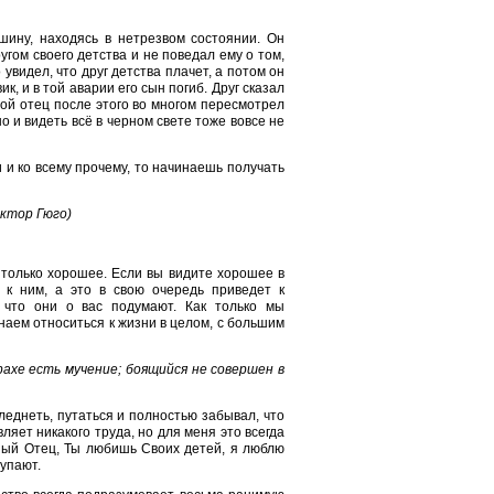
шину, находясь в нетрезвом состоянии. Он
угом своего детства и не поведал ему о том,
увидел, что друг детства плачет, а потом он
к, и в той аварии его сын погиб. Друг сказал
 Мой отец после этого во многом пересмотрел
о и видеть всё в черном свете тоже вовсе не
 и ко всему прочему, то начинаешь получать
иктор Гюго)
 только хорошее. Если вы видите хорошее в
 к ним, а это в свою очередь приведет к
 что они о вас подумают. Как только мы
наем относиться к жизни в целом, с большим
ахе есть мучение; боящийся не совершен в
бледнеть, путаться и полностью забывал, что
ляет никакого труда, но для меня это всегда
ный Отец, Ты любишь Своих детей, я люблю
тупают.