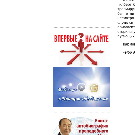
«Убита
Гилберт, 
травмирую
бы то ни
несмотря 
случился
пригласи
стерильну
пугающих
Как мо
«Ибо д