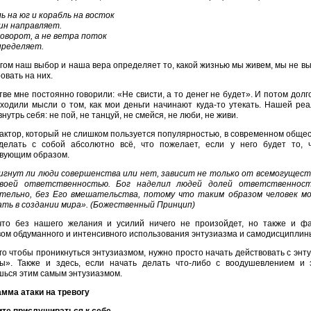
ь на юг и корабль на восток
ин направляет.
оворот, а не ветра поток
пределяет.
гом наш выбор и наша вера определяет то, какой жизнью мы живем, мы не в
ровать на них.
тве мне постоянно говорили: «Не свисти, а то денег не будет». И потом долго
ходили мысли о том, как мои деньги начинают куда-то утекать. Нашей ре
внутрь себя: не пой, не танцуй, не смейся, не люби, не живи.
актор, который не слишком пользуется популярностью, в современном общес
делать с собой абсолютно всё, что пожелает, если у него будет то, 
твующим образом.
гнут ли люди совершенства или нет, зависит не только от всемогущества
своей ответственностью. Бог наделил людей долей ответственност
тельно, без Его вмешательства, потому что таким образом человек мо
ать в создании мира». (Божественный Принцип)
что без нашего желания и усилий ничего не произойдет, но также и фа
ом обдуманного и интенсивного использования энтузиазма и самодисциплин
го чтобы проникнуться энтузиазмом, нужно просто начать действовать с энту
ы». Также и здесь, если начать делать что-либо с воодушевлением и э
шься этим самым энтузиазмом.
мма атаки на тревогу