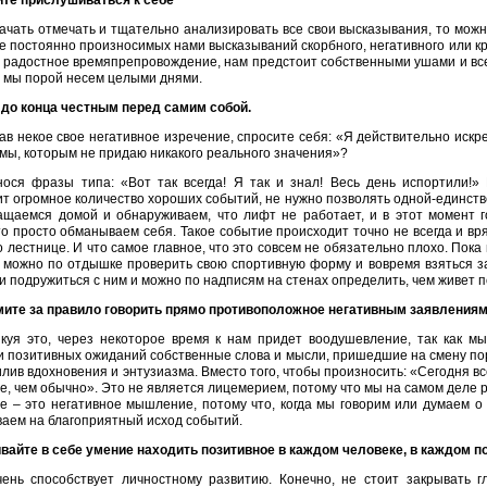
те прислушиваться к себе
ачать отмечать и тщательно анализировать все свои высказывания, то мож
е постоянно произносимых нами высказываний скорбного, негативного или кр
 радостное времяпрепровождение, нам предстоит собственными ушами и вс
о мы порой несем целыми днями.
до конца честным перед самим собой.
в некое свое негативное изречение, спросите себя: «Я действительно искр
мы, которым не придаю никакого реального значения»?
ося фразы типа: «Вот так всегда! Я так и знал! Весь день испортили!
т огромное количество хороших событий, не нужно позволять одной-единств
ащаемся домой и обнаруживаем, что лифт не работает, и в этот момент го
 то просто обманываем себя. Такое событие происходит точно не всегда и вр
 лестнице. И что самое главное, что это совсем не обязательно плохо. Пок
 можно по отдышке проверить свою спортивную форму и вовремя взяться за 
и подружиться с ним и можно по надписям на стенах определить, чем живет 
ите за правило говорить прямо противоположное негативным заявления
куя это, через некоторое время к нам придет воодушевление, так как 
и позитивных ожиданий собственные слова и мысли, пришедшие на смену п
илив вдохновения и энтузиазма. Вместо того, чтобы произносить: «Сегодня всё
е, чем обычно». Это не является лицемерием, потому что мы на самом деле р
 – это негативное мышление, потому что, когда мы говорим или думаем о 
аем на благоприятный исход событий.
вайте в себе умение находить позитивное в каждом человеке, в каждом по
ень способствует личностному развитию. Конечно, не стоит закрывать г