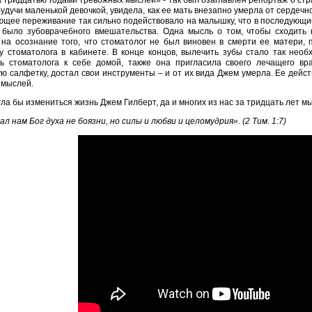
 тридцатью годами тревожных мыслей» - так был озаглавлен репортаж о стр
будучи маленькой девочкой, увидела, как ее мать внезапно умерла от сердечно
щее переживание так сильно подействовало на малышку, что в последующие 
 было зубоврачебного вмешательства. Одна мысль о том, чтобы сходить к
на осознание того, что стоматолог не был виновен в смерти ее матери, 
 у стоматолога в кабинете. В конце концов, вылечить зубы стало так нео
ть стоматолога к себе домой, также она пригласила своего лечащего вр
ю салфетку, достал свои инструменты – и от их вида Джем умерла. Ее дейс
 мыслей.
гла бы измениться жизнь Джем Гилберт, да и многих из нас за тридцать лет 
ал нам Бог духа не боязни, но силы и любви и целомудрия». (2 Тим. 1:7)