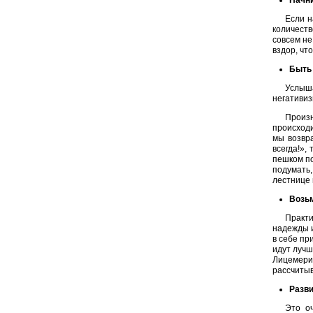
Начни
Если н
количеств
совсем не
вздор, чт
Быть 
Услыша
негативиз
Произн
происходи
мы возвр
всегда!»,
пешком по
подумать,
лестнице 
Возьм
Практи
надежды 
в себе пр
идут лучш
Лицемерие
рассчитыв
Разви
Это оч