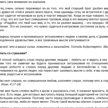
вать свое внимание на хорошем.
ец очень сильно переживал из-за того, что мой старший брат разбил ма
 думал об этом и укорял моего брата, пока однажды отец не встретился с др
рат садится нетрезвым за руль и портит имущество. Когда он еще говорил, то 
 отцу, что его сын был совершенно трезвым, когда в его машину влетел грузови
у: «Радуйся, что твой сын жив, а то, что он разбил машину, – это ерунда».
ение. Это не означает, что нужно садиться в нетрезвом состоянии за руль, н
но.
видишь лучшее и проникаешься энтузиазмом к людям, к своему делу, к Церкви
подлинное удовольствие, а все тревожные мысли улетучиваются.
в всё, что в ваших силах, ложитесь и засыпайте. Господь бодрствует». (В
лать со страхами?
 способ победить страх перед другими людьми – любить их и видеть в них
ами того не замечая вы будете проникаться энтузиазмом по отношению
зации робости и страха перед другими людьми и беспокойства о том,
чиваемся на других людях, нас перестают занимать мысли о себе, и мы начи
ием, радостью и энтузиазмом.
ви нет страха, но совершенная любовь изгоняет страх, потому что в стр
 Иоан. 4:17-18)
тве мне было сложно выйти к доске и рассказать стих, я начинал краснеть, 
зать. Есть люди, для которых выступать перед большой аудиторией не состав
 большим испытанием. Поэтому часто перед проповедью я молюсь: «Небес
тьев и сестер, люби их через меня». После такой молитвы обычно страхи отс