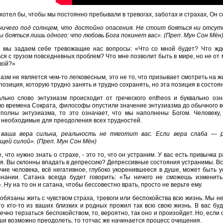
 хотел бы, чтобы мы постоянно пребывали в тревогах, заботах и страхах, Он с
ичего под солнцем, что достойно опасения. Не стоит бояться ни отсутс
 бояться лишь одного: что любовь Бога покинет вас». (Преп. Мун Сон Мён
а мы задаем себе тревожащие нас вопросы: «Что со мной будет? Что ж
ся с грузом повседневных проблем? Что мне позволит быть в мире, но не от 
вой?»
азм не является чем-то легковесным, это не то, что призывает смотреть на 
позиция, которую трудно занять и трудно сохранять, но эта позиция в состо
льно слово энтузиазм происходит от греческого entheos и буквально оз
во времена Сократа, философы опустили значение энтузиазма до обычного в
 полны энтузиазма, то это означает, что мы наполнены Богом. Человеку,
 необходимые для преодоления всех трудностей.
 ваша вера сильна, реальность не тяготит вас. Если вера слаба — 
щей силой». (Преп. Мун Сон Мён)
, что нужно знать о страхе, - это то, что он устраним. У вас есть привычк
я. Вы склонны впадать в депрессию? Депрессивные состояния устранимы. Вс
чие человека, всё негативное, глубоко укоренившееся в душе, может быть 
знании. Сатана всегда будет говорить: «Ты ничего не сможешь изменить
. Ну на то он и сатана, чтобы бессовестно врать, просто не верьте ему.
обязаны жить с чувством страха, тревоги или беспокойства всю жизнь. Мы н
то кто-то из ваших близких и родных прожил так всю свою жизнь. В вас буд
ечно терзаться беспокойством, то, вероятно, так оно и произойдет. Но, есл
и возможно преодолеть, то тотчас же начинается процесс очищения.