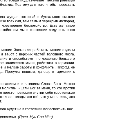
йство всегда подразумевает весьма ранимую
близких. Поэтому для того, чтобы перестать
гола wyrgan, который в буквальном смысле
 изо всех сил, тем самым перекрыв кислород,
 чрезмерное беспокойство. Есть же такое
покойством мы в состоянии задушить свою
- нижние. Заставляя работать нижние отделы
и забот с верхних частей головного мозга.
хание и способствует поглощению большего
ное количество мышц работают в гармонии.
е и мелкие заботы и конфликты. Никогда не
да. Прогулка пешком, да еще в гармонии с
ированием или чтением Слова Бога. Можно
молитвы. «Если Бог за меня, то кто против
 я просто повторяю внутри себя коротенькую
тельно вкладываю всё, что у меня есть, «во
т.
ога будет не в состоянии побеспокоить нас.
орошими». (Преп. Мун Сон Мён)