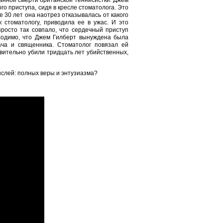
анной смерти британской теннисистки. Джем
го приступа, сидя в кресле стоматолога. Это
30 лет она наотрез отказывалась от какого
 стоматологу, приводила ее в ужас. И это
просто так совпало, что сердечный приступ
бходимо, что Джем Гилберт вынуждена была
ача и священника. Стоматолог повязал ей
твительно убили тридцать лет убийственных,
мыслей: полных веры и энтузиазма?