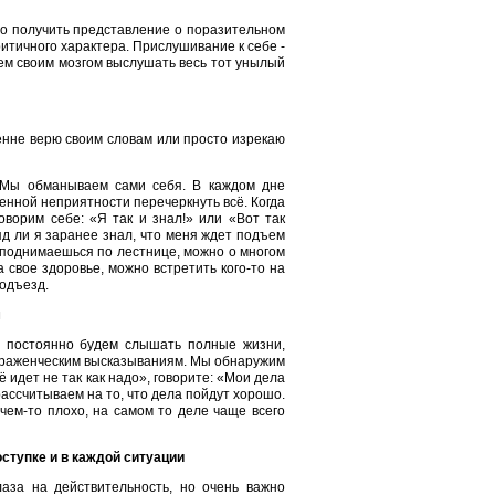
но получить представление о поразительном
итичного характера. Прислушивание к себе -
ем своим мозгом выслушать весь тот унылый
енне верю своим словам или просто изрекаю
» Мы обманываем сами себя. В каждом дне
енной неприятности перечеркнуть всё. Когда
ворим себе: «Я так и знал!» или «Вот так
яд ли я заранее знал, что меня ждет подъем
а поднимаешься по лестнице, можно о многом
свое здоровье, можно встретить кого-то на
подъезд.
м
мы постоянно будем слышать полные жизни,
ораженческим высказываниям. Мы обнаружим
 идет не так как надо», говорите: «Мои дела
ассчитываем на то, что дела пойдут хорошо.
чем-то плохо, на самом то деле чаще всего
ступке и в каждой ситуации
лаза на действительность, но очень важно