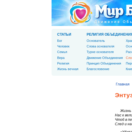
СТАТЬИ
РЕЛИГИЯ ОБЪЕДИНЕНИ
Бог
Основатель
Хра
Человек
Слова основателя
Осн
Cемья
Турне основателя
Рас
Вера
Движение Объединения
Сло
Религия
Принцип Объединения
Пер
Жизнь вечная
Благословение
Кни
Главная
Энту
Жизнь
Нас к вел
Чтоб в пе
След и н