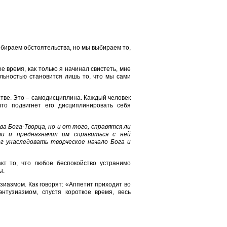
ыбираем обстоятельства, но мы выбираем то,
е время, как только я начинал свистеть, мне
альностью становится лишь то, что мы сами
тве. Это – самодисциплина. Каждый человек
что подвигнет его дисциплинировать себя
 Бога-Творца, но и от того, справятся ли
и и предназначил им справиться с ней
г унаследовать творческое начало Бога и
кт то, что любое беспокойство устранимо
ы.
зиазмом. Как говорят: «Аппетит приходит во
нтузиазмом, спустя короткое время, весь