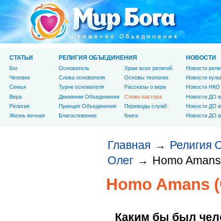
СТАТЬИ
РЕЛИГИЯ ОБЪЕДИНЕНИЯ
НОВОСТИ
Бог
Основатель
Храм всех религий
Новости рели
Человек
Слова основателя
Основы теологии
Новости куль
Cемья
Турне основателя
Рассказы о вере
Новости НКО
Вера
Движение Объединения
Слово пастора
Новости ДО в
Религия
Принцип Объединения
Переводы служб
Новости ДО в
Жизнь вечная
Благословение
Книги
Новости ДО в
Главная
Религия 
→
Олег
Homo Amans 
→
Homo Amans (
Каким бы был чел