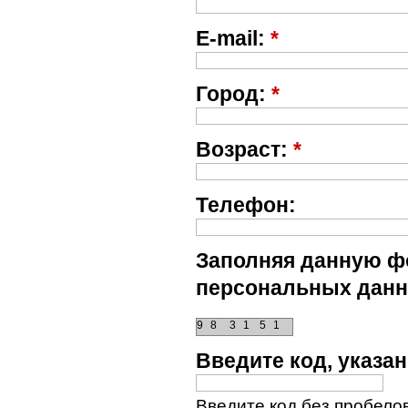
E-mail:
*
Город:
*
Возраст:
*
Телефон:
Заполняя данную фо
персональных данн
9
8
3
1
5
1
Введите код, указ
Введите код без пробелов