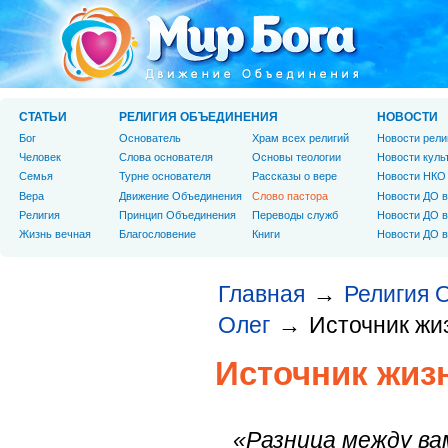
СТАТЬИ
РЕЛИГИЯ ОБЪЕДИНЕНИЯ
НОВОСТИ
Бог
Основатель
Храм всех религий
Новости рели
Человек
Слова основателя
Основы теологии
Новости куль
Cемья
Турне основателя
Рассказы о вере
Новости НКО
Вера
Движение Объединения
Слово пастора
Новости ДО в
Религия
Принцип Объединения
Переводы служб
Новости ДО в
Жизнь вечная
Благословение
Книги
Новости ДО в
Главная
Религия 
→
Олег
Источник жи
→
Источник жиз
«Разница между ва