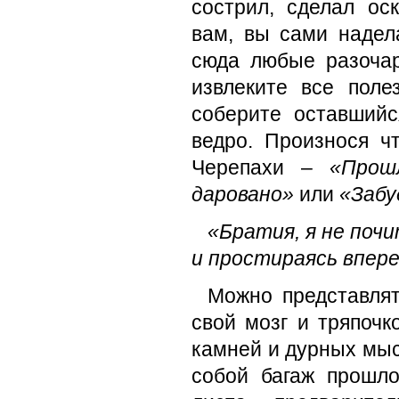
сострил, сделал ос
вам, вы сами надел
сюда любые разочар
извлеките все поле
соберите оставшийс
ведро. Произнося 
Черепахи –
«Прош
даровано»
или
«Забу
«Братия, я не поч
и простираясь впере
Можно представлят
свой мозг и тряпочк
камней и дурных мыс
собой багаж прошло