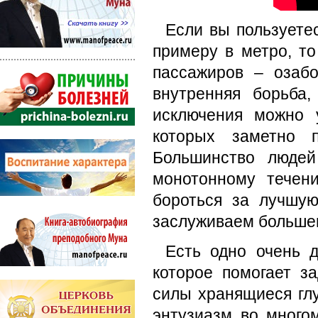
Если вы пользуете
примеру в метро, то
пассажиров – озаб
внутренняя борьба,
исключения можно 
которых заметно 
Большинство людей
монотонному течен
бороться за лучшу
заслуживаем большег
Есть одно очень д
которое помогает з
силы хранящиеся глу
энтузиазм во много