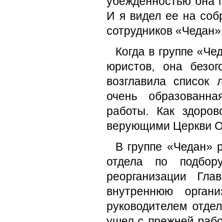
убежденностью она 
И я видел ее на соб
сотрудников «Чедан»
Когда в группе «Че
юристов, она безо
возглавила список 
очень образованн
работы. Как здоро
верующими Церкви О
В группе «Чедан» 
отдела по подбор
реорганизации Гла
внутреннюю орган
руководителем отде
ушел с прежней рабо