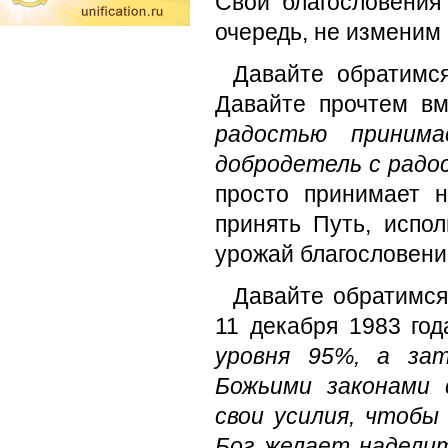
Свои благословения
очередь, не изменим 
Давайте обратимся
Давайте прочтем в
радостью принима
добродетель с рад
просто принимает 
принять Путь, испо
урожай благословени
Давайте обратимся
11 декабря 1983 го
уровня 95%, а за
Божьими законами 
свои усилия, чтоб
Бог желает надели