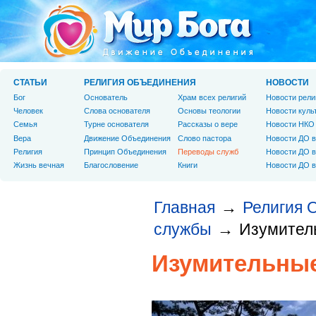
СТАТЬИ
РЕЛИГИЯ ОБЪЕДИНЕНИЯ
НОВОСТИ
Бог
Основатель
Храм всех религий
Новости рели
Человек
Слова основателя
Основы теологии
Новости куль
Cемья
Турне основателя
Рассказы о вере
Новости НКО
Вера
Движение Объединения
Слово пастора
Новости ДО в
Религия
Принцип Объединения
Переводы служб
Новости ДО в
Жизнь вечная
Благословение
Книги
Новости ДО в
Главная
Религия 
→
службы
Изумител
→
Изумительные