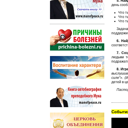
5. Най
день сооб
Что т
Что т
Что т
Задача
поддержив
6. На
соответст
7. Со
людьми т
подражать
8. Игр
выслушива
силе"». (
детей в ц
Пастор
Cобытия