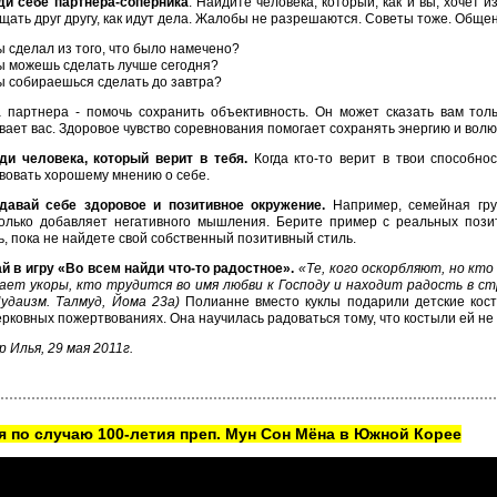
ди себе партнера-соперника
. Найдите человека, который, как и вы, хочет 
щать друг другу, как идут дела. Жалобы не разрешаются. Советы тоже. Общен
ы сделал из того, что было намечено?
ы можешь сделать лучше сегодня?
ы собираешься сделать до завтра?
 партнера - помочь сохранить объективность. Он может сказать вам толь
ает вас. Здоровое чувство соревнования помогает сохранять энергию и волю
йди человека, который верит в тебя.
Когда кто-то верит в твои способно
вовать хорошему мнению о себе.
здавай себе здоровое и позитивное окружение.
Например, семейная гр
олько добавляет негативного мышления. Берите пример с реальных поз
, пока не найдете свой собственный позитивный стиль.
ай в игру «Во всем найди что-то радостное».
«Те, кого оскорбляют, но кт
ет укоры, кто трудится во имя любви к Господу и находит радость в страд
Иудаизм. Талмуд, Йома 23а)
Полианне вместо куклы подарили детские кост
ерковных пожертвованиях. Она научилась радоваться тому, что костыли ей не
 Илья, 29 мая 2011г.
 по случаю 100-летия преп. Мун Сон Мёна в Южной Корее