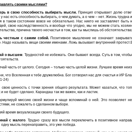
правлять своими мыслями?
верь в свою способность выбирать мысли.
Принцип открывает долю ответ
о у нас есть способность выбирать, о чем думать, а о чем – нет. Жизнь трудна 
я в таком состоянии вовсе не обязательно. Нас никто не заставляет быть 
дей, свою наследственность и вообще что угодно, мы не можем стать хозяи
тельства, причина твоего несчастья в том, как ты мыслишь об обстоятельства
дь честным с самим собой.
Позитивное мышление не означает закрывать
. Надо называть вещи своими именами. Ложь вызывает внутренний протест.
май о высшем
. Трудностей не избежать. Они бывают всегда. Суть в том, что
оятельств.
ичай часть от целого. Сегодня – только часть целой жизни. Лучшее время неи
ни, что Вселенная к тебе дружелюбна. Бог сотворил нас для счастья и ИР Бл
1-24)
 свою ценность с точки зрения общего результата. Может казаться, что то
к и не будет сделано. Карандаш так же важен, как и ластик.
рмулируй миссию своей жизни и чаще вспоминай о ней. Это позволяет н
тями, не сожалеть о сделанном выборе.
ляй время визуализации своего будущего.
инай с малого
. Трудно сразу все мысли переключить в позитивное направ
 одну мысль перенаправить, это уже победа.