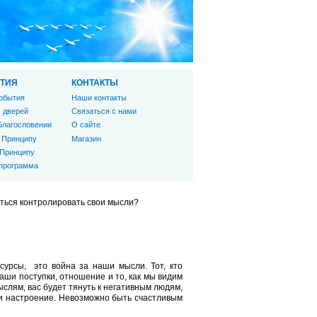
ТИЯ
КОНТАКТЫ
обытия
Наши контакты
 дверей
Связаться с нами
Благословении
О сайте
 Принципу
Магазин
 Принципу
 программа
иться контролировать свои мысли?
урсы, это война за наши мысли. Тот, кто
аши поступки, отношение и то, как мы видим
ыслям, вас будет тянуть к негативным людям,
 и настроение. Невозможно быть счастливым