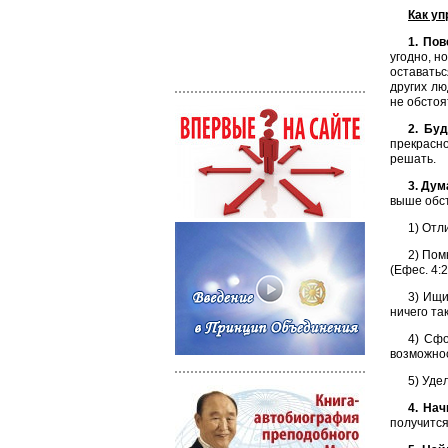
Как у
1. По
угодно, н
оставатьс
других лю
не обстоя
2. Бу
прекрасно
решать.
3. Ду
выше обст
1) Отл
2) Пом
(Ефес. 4:2
3) Ищи
ничего та
4) Сфо
возможнос
5) Уде
4. Нач
получится