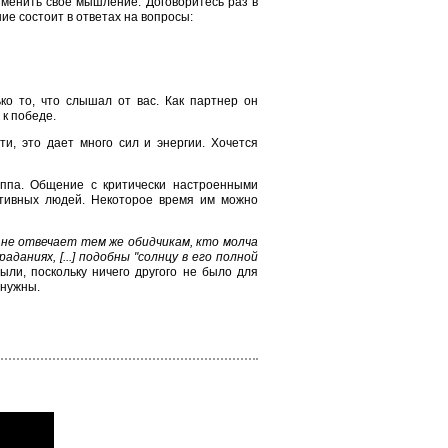
изменить свое мышление. Договоритесь раз в
ие состоит в ответах на вопросы:
ко то, что слышал от вас. Как партнер он
 к победе.
сти, это дает много сил и энергии. Хочется
уппа. Общение с критически настроенными
итивных людей. Некоторое время им можно
о не отвечает тем же обидчикам, кто молча
аниях, [...] подобны "солнцу в его полной
ыли, поскольку ничего другого не было для
 нужны.