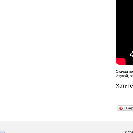
Скачай по
Изучай, р
Хотит
Под
© 20