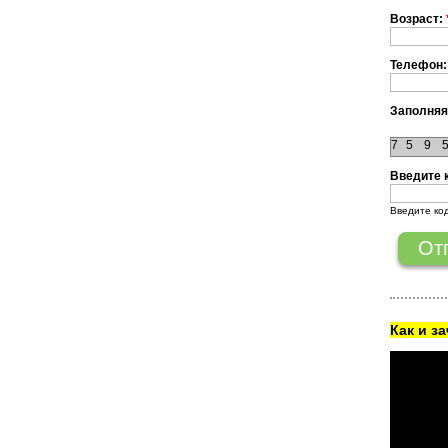
Возраст:
Телефон:
Заполняя
7
5
9
Введите 
Введите ко
Как и з