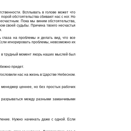
ственности. Всплывать в голове может что
и порой обстоятельства сбивают нас с ног. Но
несчастным. Пока мы виним обстоятельства,
ном своей судьбы. Причина твоего несчастья
х.
 глаза на проблемы и делать вид, что все
Если игнорировать проблемы, невозможно их
бы в трудный момент якорь наших мыслей был
збежно придет.
агословили нас на жизнь в Царстве Небесном.
п менеджер ценнее, но без простых рабочих
е разрываться между разными заманчивыми
ление. Нужно начинать даже с одной. Если