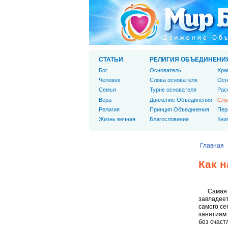
СТАТЬИ
РЕЛИГИЯ ОБЪЕДИНЕНИ
Бог
Основатель
Хра
Человек
Слова основателя
Осн
Cемья
Турне основателя
Рас
Вера
Движение Объединения
Сло
Религия
Принцип Объединения
Пер
Жизнь вечная
Благословение
Кни
Главная
Как 
Самая 
завладеет
самого се
занятиям 
без счаст