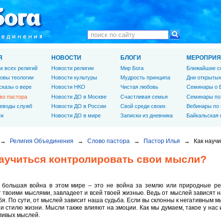
Я
НОВОСТИ
БЛОГИ
МЕРОПРИЯ
м всех религий
Новости религии
Мир Бога
Ближайшие с
овы теологии
Новости культуры
Мудрость принципа
Дни открытых
сказы о вере
Новости НКО
Чистая любовь
Семинары о 
во пастора
Новости ДО в Москве
Счастливая семья
Семинары по
еводы служб
Новости ДО в России
Свой среди своих
Вебинары по
ги
Новости ДО в мире
Записки из дневника
Байкальская
→
Религия Объединения
→
Слово пастора
→
Пастор Илья
→
Как науч
научиться контролировать свои мысли?
большая война в этом мире – это не война за землю или природные рес
 твоими мыслями, завладеет и всей твоей жизнью. Ведь от мыслей зависят н
бя. По сути, от мыслей зависит наша судьба. Если вы склонны к негативным м
и стилю жизни. Мысли также влияют на эмоции. Как мы думаем, такое у нас
ливых мыслей.