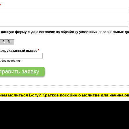
*
 данную форму, я даю согласие на обработку указанных персональных д
5
5
6
код, указанный выше:
*
д без пробелов.
ачем молиться Богу? Краткое пособие о молитве для начинаю