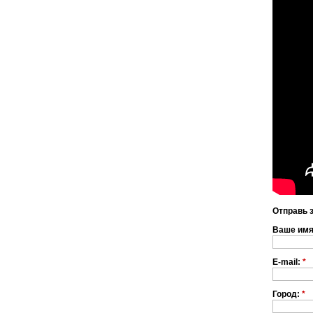
Отправь 
Ваше им
E-mail:
*
Город:
*