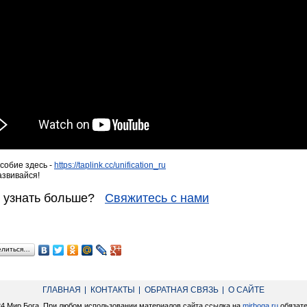
собие здесь -
https://taplink.cc/unification_ru
азвивайся!
е узнать больше?
Свяжитесь с нами
елиться…
ГЛАВНАЯ
КОНТАКТЫ
ОБРАТНАЯ СВЯЗЬ
О САЙТЕ
24 Мир Бога. При любом использовании материалов сайта ссылка на
mirboga.ru
обязате