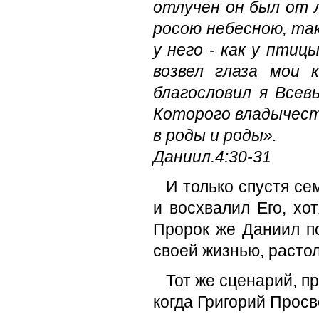
отлучен он был от л
росою небесною, так
у него - как у птиц
возвел глаза мои 
благословил я Всев
Которого владычеств
в роды и роды».
Даниил.4:30-31
И только спустя се
и восхвалил Его, хо
Пророк же Даниил по
своей жизнью, расто
Тот же сценарий, п
когда Григорий Просв