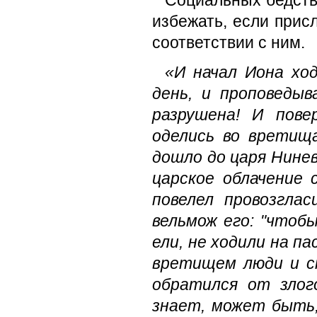
Социальных бедств
избежать, если прис
соответствии с ним.
«И начал Иона ход
день, и проповедыв
разрушена! И пове
оделись во вретищ
дошло до царя Ниневи
царское облачение 
повелел провозгла
вельмож его: "чтобы
ели, не ходили на п
вретищем люди и ск
обратился от злог
знает, может быть