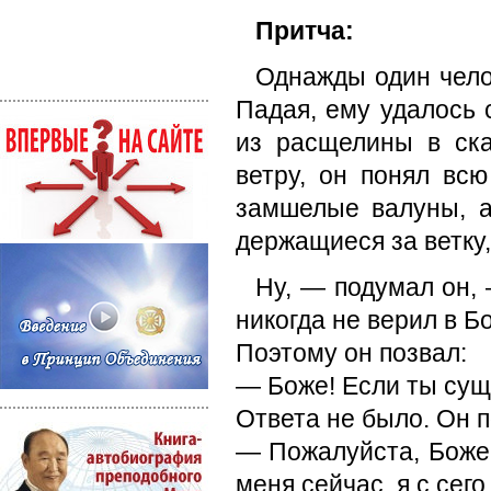
Притча:
Однажды один челов
Падая, ему удалось 
из расщелины в ска
ветру, он понял вс
замшелые валуны, а
держащиеся за ветку,
Ну, — подумал он, 
никогда не верил в Б
Поэтому он позвал:
— Боже! Если ты суще
Ответа не было. Он п
— Пожалуйста, Боже!
меня сейчас, я с сего