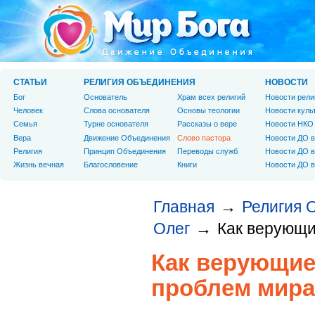
СТАТЬИ
РЕЛИГИЯ ОБЪЕДИНЕНИЯ
НОВОСТИ
Бог
Основатель
Храм всех религий
Новости рели
Человек
Слова основателя
Основы теологии
Новости куль
Cемья
Турне основателя
Рассказы о вере
Новости НКО
Вера
Движение Объединения
Слово пастора
Новости ДО в
Религия
Принцип Объединения
Переводы служб
Новости ДО в
Жизнь вечная
Благословение
Книги
Новости ДО в
Главная
Религия 
→
Олег
Как верующи
→
Как верующие
проблем мира