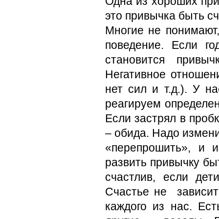
Одна из хороших при
это привычка быть с
Многие не понимают
поведение. Если го
становится привы
Негативное отношени
нет сил и т.д.). У 
реагируем определе
Если застрял в проб
– обида. Надо измен
«перепрошить», и и
развить привычку бы
счастлив, если дет
Счастье не зависит 
каждого из нас. Ес