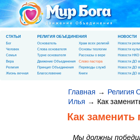
СТАТЬИ
РЕЛИГИЯ ОБЪЕДИНЕНИЯ
НОВОСТИ
Бог
Основатель
Храм всех религий
Новости рели
Человек
Слова основателя
Основы теологии
Новости куль
Cемья
Турне основателя
Рассказы о вере
Новости НКО
Вера
Движение Объединения
Слово пастора
Новости ДО в
Религия
Принцип Объединения
Переводы служб
Новости ДО в
Жизнь вечная
Благословение
Книги
Новости ДО в
Главная
Религия 
→
Илья
Как заменит
→
Как заменить
Мы должны победи