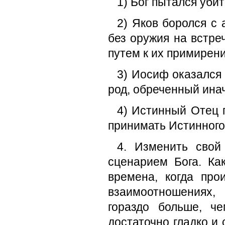
1) Бог пытался уби
2) Яков боролся с
без оружия на встре
путем к их примирен
3) Иосиф оказался
род, обреченный инач
4) Истинный Отец 
принимать Истинного
4. Изменить свой
сценарием Бога. К
времена, когда пр
взаимоотношениях,
гораздо больше, ч
достаточно гладко и