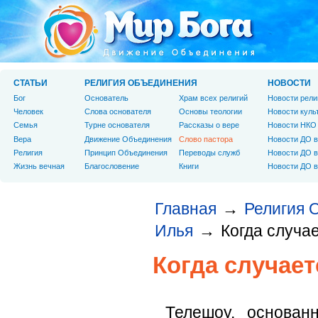
СТАТЬИ
РЕЛИГИЯ ОБЪЕДИНЕНИЯ
НОВОСТИ
Бог
Основатель
Храм всех религий
Новости рели
Человек
Слова основателя
Основы теологии
Новости куль
Cемья
Турне основателя
Рассказы о вере
Новости НКО
Вера
Движение Объединения
Слово пастора
Новости ДО в
Религия
Принцип Объединения
Переводы служб
Новости ДО в
Жизнь вечная
Благословение
Книги
Новости ДО в
Главная
Религия 
→
Илья
Когда случа
→
Когда случае
Телешоу, основан