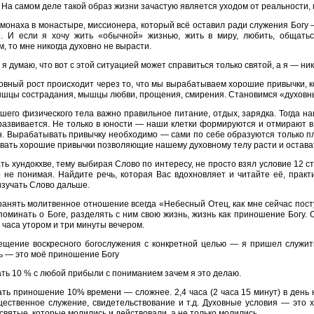
На самом деле такой образ жизни зачастую является уходом от реальности,
монаха в монастыре, миссионера, который всё оставил ради служения Богу
». И если я хочу жить «обычной» жизнью, жить в миру, любить, общатьс
, то мне никогда духовно не вырасти.
 я думаю, что вот с этой ситуацией может справиться только святой, а я — ник
овный рост происходит через то, что мы вырабатываем хорошие привычки, к
шцы сострадания, мышцы любви, прощения, смирения. Становимся «духовным
шего физического тела важно правильное питание, отдых, зарядка. Тогда н
развивается. Не только в юности — наши клетки формируются и отмирают в 
. Вырабатывать привычку необходимо — сами по себе образуются только пл
вать хорошие привычки позволяющие нашему духовному телу расти и остава
ать хундокхве, тему выбирая Слово по интересу, не просто взял условие 12
о не понимая. Найдите речь, которая Вас вдохновляет и читайте её, практ
зучать Слово дальше.
ранять молитвенное отношение всегда «Небесный Отец, как мне сейчас пост
поминать о Боге, разделять с ним свою жизнь, жизнь как приношение Богу.
5 часа утором и три минуты вечером.
ещение воскресного богослужения с конкретной целью — я пришел служить
ь — это моё приношение Богу
ать 10 % с любой прибыли с пониманием зачем я это делаю.
ать приношение 10% времени — сложнее. 2,4 часа (2 часа 15 минут) в день
щественное служение, свидетельствование и т.д. Духовные условия — это 
 святые, которые молились и действовали, а не только молились.