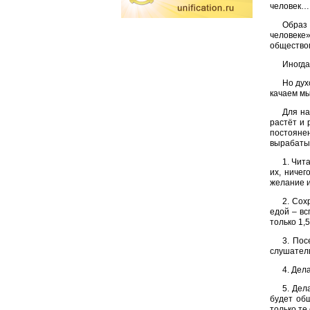
человек… 
Образ 
человеке
обществом
Иногда
Но дух
качаем мы
Для на
растёт и 
постоянен
вырабаты
1. Чит
их, ничег
желание и
2. Сох
едой – вс
только 1,
3. Пос
слушател
4. Дел
5. Дел
будет об
только те