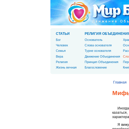
СТАТЬИ
РЕЛИГИЯ ОБЪЕДИНЕНИ
Бог
Основатель
Хра
Человек
Слова основателя
Осн
Cемья
Турне основателя
Рас
Вера
Движение Объединения
Сло
Религия
Принцип Объединения
Пер
Жизнь вечная
Благословение
Кни
Главная
Мифы
Иногда
казаться
характера
Я вижу