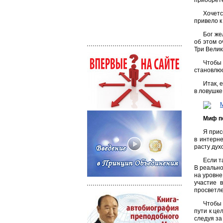
приобретё
Хочетс
привело к
Бог же
об этом о
Три Велик
Чтобы 
становлюс
Итак, 
в ловушке
Миф пе
Я прис
в интерне
расту дух
Если т
В реально
на уровне
участие 
просветл
Чтобы 
пути к це
следуя за