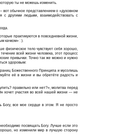
 которую ты не можешь изменить.
 — вот обычное представлением о «духовном
я с другими людьми, взаимодействовать с
огда.
оторые практикуются в повседневной жизни,
 качком» : ).
аше физическое тело чувствует себя хорошо,
течение всей жизни человека, этот процесс
охие привычки. Точно так же можно и нужно
ться здоровым:
 страниц Божественного Принципа и мусолишь
икуйте её в жизни и вы обретёте радость и
упить? правильно или нет?», молитва перед
 Он хочет участия во всей нашей жизни — не
 Богу, все мое сердце в этом. Я не просто
 необходимо посвящать Богу. Лучше если это
хорошо, но изменили мир в лучшую сторону