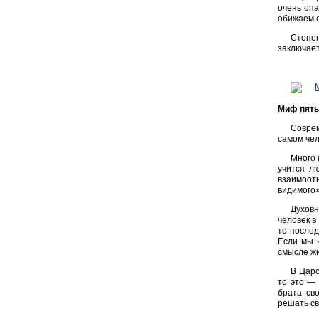
очень опа
обижаем о
Степен
заключает
Миф пяты
Соврем
самом чел
Много 
учится л
взаимоот
видимого
Духовн
человек в
то послед
Если мы н
смысле ж
В Царс
то это —
брата св
решать св