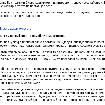
сны. Без практики Слова развивается цинизм, скептицизм, «всезнайство». 
кружающих, то это не настоящая вера.
ь веры проявляется в том как человек ведет себя с супругом, с детьми,
ся в поведении и в характере.
й: «Духовный рост – это мой личный вопрос».
енная культура пропагандирует поклонение идолу индивидуализма во всём, в
овеке – тебе надо только молится, медитировать, читать слово, но в душу не л
говорится об основании веры, но очень мало о субстанциональном основании
юбить можно только в отношениях, проблема возникла в отношениях и в
ношения с другими людьми — это и будет проявлением веры. «Как любит
»
ый рост возможен в отношениях с другими людьми, если в церкви есть такие 
 свой кризис веры скорее всего останется с Богом. Как много у меня друзей в
нюю рубаху? Нам всем необходимо регулярное общение о Боге, о вере, то
е можем естесственно разговаривать на духовные темы с братьями и сёст
изни с неверующими людьми?
тво Небесное один не войдёшь. Вопрос единой семьи в центре с Богом — 
 показатель духовного роста. Я могу преодолеть внутреннюю борьбу с пом
оего пребывает в смерти». Надо учиться любить и общаться на темы дух
ои проблемы. Духовный рост — не личный вопрос. Через наш опыт Бог может 