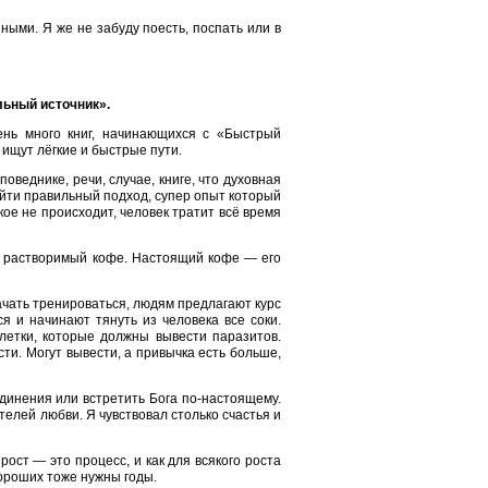
ными. Я же не забуду поесть, поспать или в
льный источник».
ень много книг, начинающихся с «Быстрый
ищут лёгкие и быстрые пути.
веднике, речи, случае, книге, что духовная
айти правильный подход, супер опыт который
кое не происходит, человек тратит всё время
, растворимый кофе. Настоящий кофе — его
ачать тренироваться, людям предлагают курс
я и начинают тянуть из человека все соки.
блетки, которые должны вывести паразитов.
ти. Могут вывести, а привычка есть больше,
динения или встретить Бога по-настоящему.
телей любви. Я чувствовал столько счастья и
ост — это процесс, и как для всякого роста
ороших тоже нужны годы.