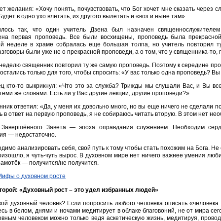
ет желания: «Хочу понять, почувствовать, что Бог хочет мне сказать через 
 Будет в одно ухо влетать, из другого вылетать и «воз и ныне там».
илось так, что один учитель Дзена был назначен священнослужителе
ена первая проповедь. Все были восхищены, проповедь была прекрасной
й неделе в храме собралась еще большая толпа, но учитель повторил ту
зговоры были уже не о прекрасной проповеди, а о том, что у священника-то, 
неделю священник повторил ту же самую проповедь. Поэтому к середине про
 остались только для того, чтобы спросить: «У вас только одна проповедь? 
ц кто-то выкрикнул: «Что это за служба? Трижды мы слушали Вас, и Вы все
теми же словами. Есть ли у Вас другие лекции, другие проповеди?»
ник ответил: «Да, у меня их довольно много, но вы еще ничего не сделали п
ь в ответ на первую проповедь, я не собираюсь читать вторую. В этом нет не
 Завершённого Завета — эпоха оправдания служением. Необходим серд
ия — недостаточно.
димо анализировать себя, свой путь к тому чтобы стать похожим на Бога. Не
оизошло, я чуть-чуть вырос. В духовном мире нет ничего важнее умения люб
самотёк — получится/не получится.
торой: «Духовный рост – это удел избранных людей»
кой духовный человек? Если попросить любого человека описать «человека 
есь в белом, днями и ночами медитирует в облаке благовоний, не от мира се
овным человеком можно только ведя аскетическую жизнь, медитируя, провод