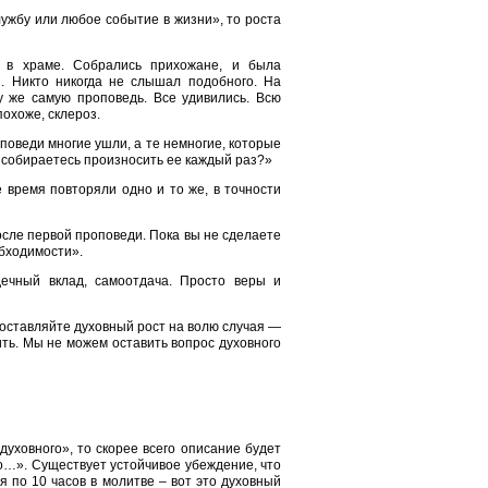
службу или любое событие в жизни», то роста
м в храме. Собрались прихожане, и была
. Никто никогда не слышал подобного. На
 же самую проповедь. Все удивились. Всю
похоже, склероз.
поведи многие ушли, а те немногие, которые
Вы собираетесь произносить ее каждый раз?»
 время повторяли одно и то же, в точности
осле первой проповеди. Пока вы не сделаете
обходимости».
ечный вклад, самоотдача. Просто веры и
 оставляйте духовный рост на волю случая —
ить. Мы не можем оставить вопрос духовного
духовного», то скорее всего описание будет
го…». Существует устойчивое убеждение, что
я по 10 часов в молитве – вот это духовный