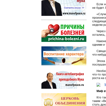
Если н
не будет.
«Случ
произнес
следующе
неделю ра
Через 
остались,
Наконе
одними и 
Священ
что-нибуд
Эпоха
послушан
Необхо
что-то пр
роста на 
Миф в
Кто та
таким: «В
стать дух