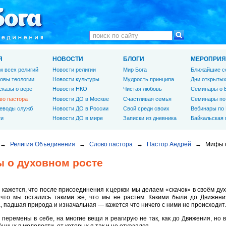
Я
НОВОСТИ
БЛОГИ
МЕРОПРИЯ
м всех религий
Новости религии
Мир Бога
Ближайшие с
овы теологии
Новости культуры
Мудрость принципа
Дни открытых
сказы о вере
Новости НКО
Чистая любовь
Семинары о 
во пастора
Новости ДО в Москве
Счастливая семья
Семинары по
еводы служб
Новости ДО в России
Свой среди своих
Вебинары по
ги
Новости ДО в мире
Записки из дневника
Байкальская
→
Религия Объединения
→
Слово пастора
→
Пастор Андрей
→
Мифы о
 о духовном росте
 кажется, что после присоединения к церкви мы делаем «скачок» в своём ду
, что мы остались такими же, что мы не растём. Какими были до Движен
, падшая природа и изначальная — кажется что ничего с ними не происходит.
 перемены в себе, на многие вещи я реагирую не так, как до Движения, но в