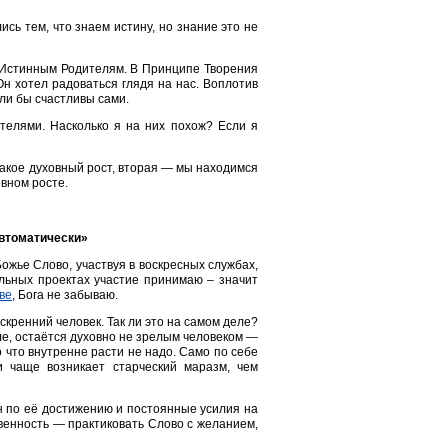
сь тем, что знаем истину, но знание это не
, Истинным Родителям. В Принципе Творения
Он хотел радоваться глядя на нас. Воплотив
ли бы счастливы сами.
телями. Насколько я на них похож? Если я
 такое духовный рост, вторая — мы находимся
вном росте.
автоматически»
ожье Слово, участвуя в воскресных службах,
ельных проектах участие принимаю – значит
ве
, Бога не забываю.
скренний человек. Так ли это на самом деле?
ле, остаётся духовно не зрелым человеком —
о что внутренне расти не надо. Само по себе
и чаще возникает старческий маразм, чем
н по её достижению и постоянные усилия на
твенность — практиковать Слово с желанием,