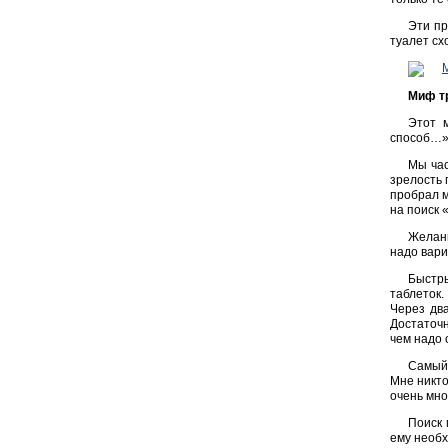
Эти пр
туалет сх
Миф тр
Этот 
способ…» 
Мы час
зрелость 
пробрал м
на поиск 
Желани
надо вари
Быстры
таблеток.
Через два
Достаточн
чем надо 
Самый 
Мне никто
очень мно
Поиск 
ему необх