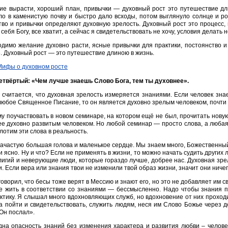
е вырасти, хороший план, привычки — духовный рост это путешествие дл
о в каменистую почву и быстро дало всходы, потом выглянуло солнце и рос
во и привычки определяют духовную зрелость. Духовный рост это процесс,
себя Богу, все хватит, а сейчас я свидетельствовать не хочу, условия делать 
димо желание духовно расти, ясные привычки для практики, постоянство 
. Духовный рост — это путешествие длиною в жизнь.
твёртый: «Чем лучше знаешь Слово Бога, тем ты духовнее».
 считается, что духовная зрелость измеряется знаниями. Если человек зн
юбое Священное Писание, то он является духовно зрелым человеком, почти 
у поучаствовать в новом семинаре, на котором ещё не был, прочитать новую
е духовно развитым человеком. Но любой семинар — просто слова, а любая к
лотим эти слова в реальность.
зачастую большая голова и маленькое сердце. Мы знаем много, Божественны
 и ясно. Ну и что? Если не применять в жизни, то можно начать судить других
лигий и неверующие люди, которые гораздо лучше, добрее нас. Духовная зрел
. Если вера или знания твои не изменили твой образ жизни, значит они ничег
говорил, что бесы тоже верят в Мессию и знают его, но это не добавляет им с
е жить в соответствии со знаниями — бессмысленно. Надо чтобы знания п
ктику. Я слышал много вдохновляющих служб, но вдохновение от них проход
а пойти и свидетельствовать, служить людям, неся им Слово Божье через д
 Он послал».
на опасность знаний без изменения характера и развития любви – челове