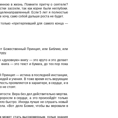
инною в жизнь. Помните притчу о сеятеле?
тки засохли, так как корни были неглубоки.
 целенаправленный. Если 5 лет я полностью
не хочу, само собой дальше роста не будет.
и только «претерпевший для самого конца —
ает Божественный Принцип, или Библию, или
гуру.
 «духовную» книгу — это круто и это делает
нига — это текст и бумага, до тех пор пока
й Принцип — истина в последней инстанции,
 людей и учения. В тоже время есть верующие
ость проявляется в характере, в сердце, и в
о не стоят.
вятости. Вера без дел действительно мертва.
роросли в сердце, а это произойдёт только
ило быстро. Иногда лучше не слушать новый
ела. «Вот дело Божие, чтобы вы веровали в
к может стать высокомерным, голые знания