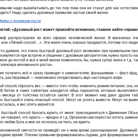
ивычки надо вырабатывать до тех пор пока они не станут для нас естествен
одить? Надо сделать духовные привычки частью своей жизни.
етий: «Духовный рост может произойти мгновенно, главное найти «прави
миф распространён во всех сферах человеческой жизни. В магазинах оч
или «Лёгкий способ…». Эти книги очень хорошо продаются, потому что люди 
то думаем, что очень быстрый духовный рост возможен при правильном пропо
появляется при встрече и общении с духовным авторитетом, нужно просто н
еня до костей и все в моей жизни поменялось бы, нужна супер книга и т.д. та
«элексира мгновенного роста».
е получить всё и сразу приводит к заменителям, фальшивкам — фаст-фуд
ть, растворимый — невозможно почувствовать вкус настоящего кофе.
й способ сбросить вес — вместо того чтобы изменить режим питания, сна, н
 В Китае в таких таблетках находятся яйца паразитов, которые вылупляютс
 месяца от толстяка остаётся скелет. В этот момент ему дают другие та
о быстрый и очень опасный способ. Могут не успеть вывести. Могут не вывес
осталась, и вес опять вернётся.
быстрый способ бросить курить от меня: присоединиться к Движению Объе
 не говорил, что курить — вредно и т.д. Организм сам перестал хотеть замени
го любви Бога и мне не хотелось ни пить, ни курить.
мгновенной святости не приведёт ни к чему кроме разочарования. Духовный р
одимо время. Плохие привычки формировались годами, для формирования х