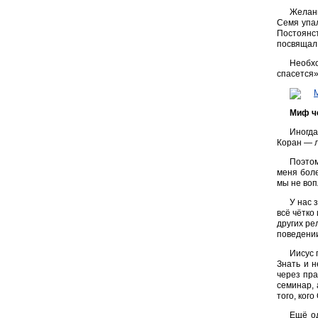
Желани
Семя упал
Постоянст
посвящал 
Необхо
спасется»
Миф че
Иногда
Коран — л
Поэтом
меня боле
мы не воп
У нас 
всё чётко
других ре
поведении
Иисус 
Знать и н
через пра
семинар, 
того, кого
Ещё од