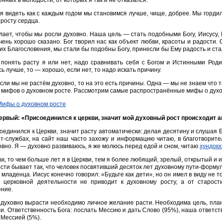
нных в молодости, от которых я так и не отказался.
я видеть как с каждым годом мы становимся лучше, чище, добрее. Мы гордили
 росту сердца.
лает, чтобы мы росли духовно. Наша цель — стать подобными Богу, Иисусу
чень хорошо сказано. Бог творил нас как объект любви, красоты и радости. 
их Благословения, мы стали бы подобны Богу, принесли бы Ему радость и ста
понять расту я или нет, надо сравнивать себя с Богом и Истинными Роди
ь лучше, то — хорошо, если нет, то надо искать причину.
если мы не растём духовно, то на это есть причины. Одна — мы не знаем что
 мифов о духовном росте. Рассмотрим самые распространённые мифы о духо
рвый: «Присоединился к церкви, значит мой духовный рост происходит 
оединился к Церкви, значит расту автоматически: делая десятину и слушая Б
т-службах, на сайт наш часто захожу и информацию читаю, в благотворит
овно. Я — духовно развиваюсь, я же молюсь перед едой и сном, читаю
хундокх
ак, то чем больше лет я в Церкви, тем я более любящий, зрелый, открытый и и
сти бывает так, что человек посвятивший десяток лет духовному пути-форму
 младенца. Иисус конечно говорил: «Будьте как дети», но он имел в виду не т
в церковной деятельности не приводит к духовному росту, а от старост
ение.
духовно вырасти необходимо личное желание расти. Необходима цель, пла
ли. Ответственность Бога: послать Мессию и дать Слово (95%), наша ответс
 Мессией (5%).