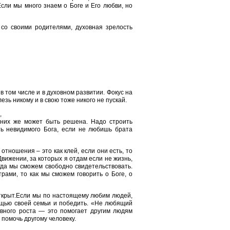
Если мы много знаем о Боге и Его любви, но
 со своими родителями, духовная зрелость
 том числе и в духовном развитии. Фокус на
езь никому и в свою тоже никого не пускай.
,
 них же может быть решена. Надо строить
ь невидимого Бога, если не любишь брата
отношения – это как клей, если они есть, то
 Движении, за которых я отдам если не жизнь,
гда мы сможем свободно свидетельствовать.
рами, то как мы сможем говорить о Боге, о
открыт.Если мы по настоящему любим людей,
ощью своей семьи и победить. «Не любящий
овного роста — это помогает другим людям
помочь другому человеку.