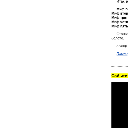
Итак, 
Миф пе
Миф втор
Миф трет
Миф четв
Миф пяты
Станьт
болото.
автор
Пастор
Cобытия