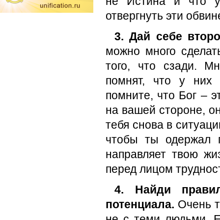
не Истина и что у
отвергнуть эти обвин
3. Дай себе втор
можно много сделать
того, что сзади. М
помнят, что у них
помните, что Бог – э
на вашей стороне, о
тебя снова в ситуаци
чтобы ты одержал п
направляет твою жи
перед лицом труднос
4. Найди прави
потенциала.
Очень т
не с теми людьми. 