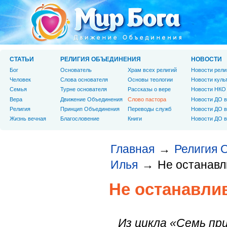
СТАТЬИ
РЕЛИГИЯ ОБЪЕДИНЕНИЯ
НОВОСТИ
Бог
Основатель
Храм всех религий
Новости рели
Человек
Слова основателя
Основы теологии
Новости куль
Cемья
Турне основателя
Рассказы о вере
Новости НКО
Вера
Движение Объединения
Слово пастора
Новости ДО в
Религия
Принцип Объединения
Переводы служб
Новости ДО в
Жизнь вечная
Благословение
Книги
Новости ДО в
Главная
Религия 
→
Илья
Не останавл
→
Не останавли
Из цикла «Семь пр