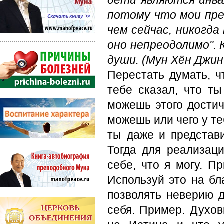
дети являются инва
потому что мои пре
чем сейчас, никогд
оно непреодолимо". 
души. (Мун Хён Джин,
Перестать думать, ч
тебе сказал, что т
можешь этого достич
можешь или чего у теб
ты даже и представи
Тогда для реализаци
себе, что я могу. П
Используй это на бл
позволять неверию д
себя. Пример. Духо