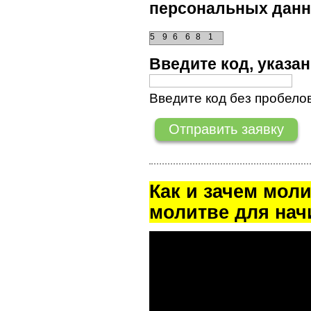
персональных данн
5
9
6
6
8
1
Введите код, указ
Введите код без пробелов
Как и зачем мол
молитве для на