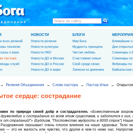
Я
НОВОСТИ
БЛОГИ
МЕРОПРИЯ
м всех религий
Новости религии
Мир Бога
Ближайшие с
овы теологии
Новости культуры
Мудрость принципа
Дни открытых
сказы о вере
Новости НКО
Чистая любовь
Семинары о 
во пастора
Новости ДО в Москве
Счастливая семья
Семинары по
еводы служб
Новости ДО в России
Свой среди своих
Вебинары по
ги
Новости ДО в мире
Записки из дневника
Байкальская
→
Религия Объединения
→
Слово пастора
→
Пастор Илья
→
Открытое
ытое сердце: сострадание
ловек по природе своей добр и сострадателен.
«Божественным взором 
 дружелюбие и сострадание ко всем этим существам, и заботится о них, д
х от страданий!"» (Буддизм, "Постоянство мудрости в 8000 строк")
Наши 
. Раздражение оказывает очень плохое влияние на наше здоровье. Тело ч
ие — это не жалость или чувство, что другие в чем-то ниже нас. Напротив