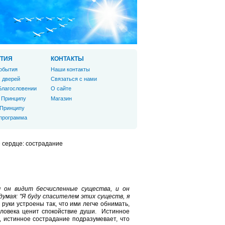
ТИЯ
КОНТАКТЫ
обытия
Наши контакты
 дверей
Связаться с нами
Благословении
О сайте
 Принципу
Магазин
 Принципу
 программа
 сердце: сострадание
он видит бесчисленные существа, и он
умая: "Я буду спасителем этих существ, я
руки устроены так, что ими легче обнимать,
еловека ценит спокойствие души. Истинное
, истинное сострадание подразумевает, что