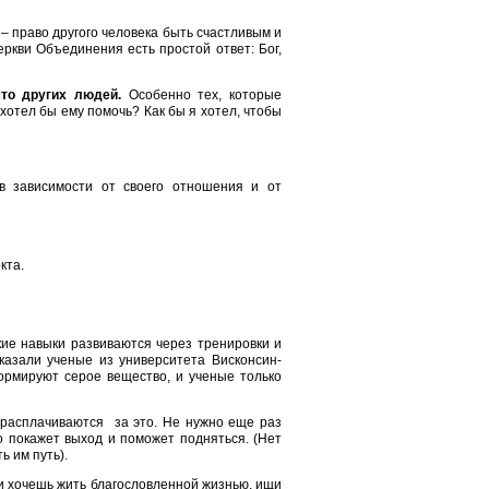
 – право другого человека быть счастливым и
ркви Объединения есть простой ответ: Бог,
сто других людей.
Особенно тех, которые
 хотел бы ему помочь? Как бы я хотел, чтобы
 в зависимости от своего отношения и от
кта.
кие навыки развиваются через тренировки и
казали ученые из университета Висконсин-
ормируют серое вещество, и ученые только
 расплачиваются за это. Не нужно еще раз
то покажет выход и поможет подняться. (Нет
 им путь).
ли хочешь жить благословленной жизнью, ищи