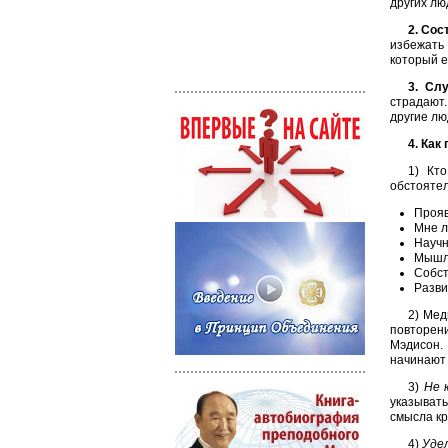
других лю
2. Сос
избежать 
который е
3. Сл
страдают.
другие лю
4. Как
1) Кт
обстоятел
Прояв
Мне л
Научн
Мышл
Собст
Разви
2) Мед
повторен
Мэдисон.
начинают 
3)
Не 
указывать
смысла кр
4)
Удел