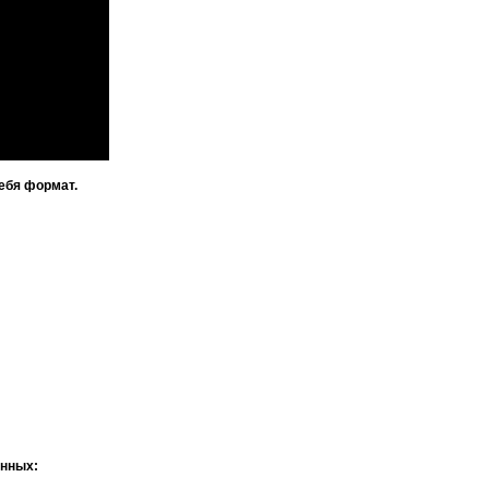
ебя формат.
анных: