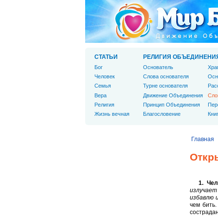
СТАТЬИ
РЕЛИГИЯ ОБЪЕДИНЕНИ
Бог
Основатель
Хра
Человек
Слова основателя
Осн
Cемья
Турне основателя
Рас
Вера
Движение Объединения
Сло
Религия
Принцип Объединения
Пер
Жизнь вечная
Благословение
Кни
Главная
Откр
1. Че
излучает
избавлю и
чем бить
сострадан