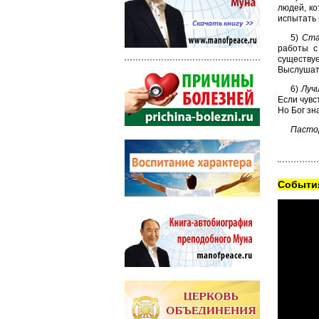
людей, ко
испытать 
5)
Ста
работы с
существу
Выслушать
6)
Луч
Если чувс
Но Бог зн
Пастор
Cобытия