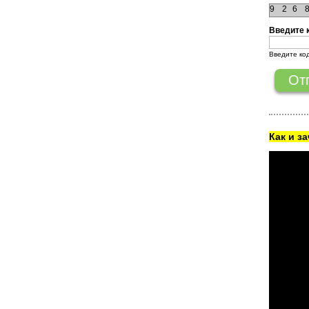
9
2
6
Введите 
Введите ко
Как и з