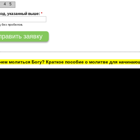
8
4
5
код, указанный выше:
*
д без пробелов.
ачем молиться Богу? Краткое пособие о молитве для начинаю