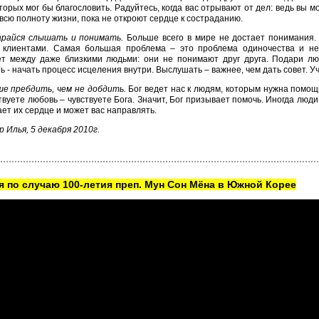
торых мог бы благословить. Радуйтесь, когда вас отрывают от дел: ведь вы 
всю полноту жизни, пока не откроют сердце к состраданию.
райся слышать и понимать.
Больше всего в мире не достает понимания. 
 клиентами. Самая большая проблема – это проблема одиночества и не
ет между даже близкими людьми: они не понимают друг друга. Подари лю
 - начать процесс исцеления внутри. Выслушать – важнее, чем дать совет. У
ше пребдить, чем не добдить.
Бог ведет нас к людям, которым нужна помощь
твуете любовь – чувствуете Бога. Значит, Бог призывает помочь. Иногда люд
ает их сердце и может вас направлять.
 Илья, 5 декабря 2010г.
 по случаю 100-летия преп. Мун Сон Мёна в Южной Корее