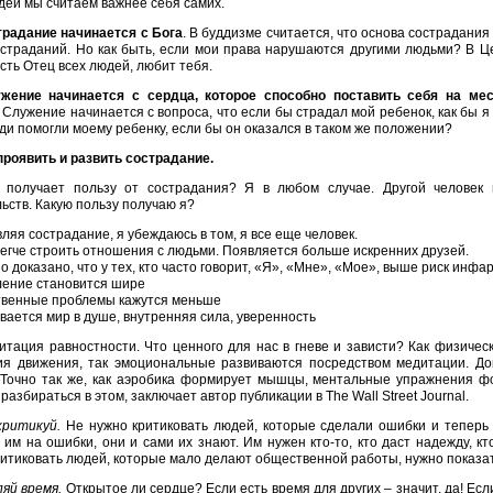
дей мы считаем важнее себя самих.
традание начинается с Бога
. В буддизме считается, что основа сострадания
страданий. Но как быть, если мои права нарушаются другими людьми? В Це
сть Отец всех людей, любит тебя.
ужение начинается с сердца, которое способно поставить себя на ме
 Служение начинается с вопроса, что если бы страдал мой ребенок, как бы я
ди помогли моему ребенку, если бы он оказался в таком же положении?
 проявить и развить сострадание.
о получает пользу от сострадания? Я в любом случае. Другой человек
ьств. Какую пользу получаю я?
ляя сострадание, я убеждаюсь в том, я все еще человек.
егче строить отношения с людьми. Появляется больше искренних друзей.
о доказано, что у тех, кто часто говорит, «Я», «Мне», «Мое», выше риск инфар
ение становится шире
венные проблемы кажутся меньше
вается мир в душе, внутренняя сила, уверенность
итация равностности. Что ценного для нас в гневе и зависти? Как физичес
ия движения, так эмоциональные развиваются посредством медитации. До
 Точно так же, как аэробика формирует мышцы, ментальные упражнения ф
разбираться в этом, заключает автор публикации в The Wall Street Journal.
критикуй.
Не нужно критиковать людей, которые сделали ошибки и теперь
 им на ошибки, они и сами их знают. Им нужен кто-то, кто даст надежду, к
итиковать людей, которые мало делают общественной работы, нужно показать
яй время.
Открытое ли сердце? Если есть время для других – значит, да! Ес