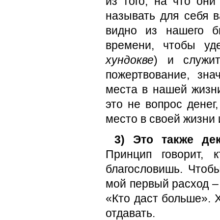
из того, на что он
называть для себя 
видно из нашего б
времени, чтобы уд
хундокве
) и служит
пожертвование, зн
места в нашей жизн
это не вопрос денег
место в своей жизни 
3) Это также де
Принцип говорит, 
благословишь. Чтоб
мой первый расход –
«Кто даст больше». Х
отдавать.