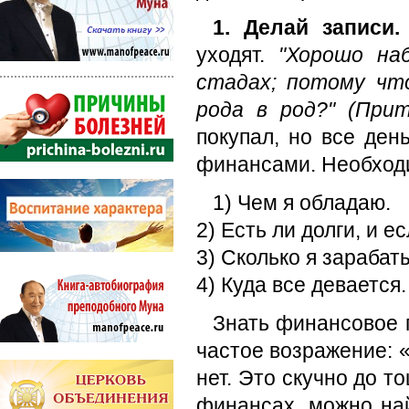
1. Делай записи.
уходят.
"Хорошо на
стадах; потому что
рода в род?" (Прит
покупал, но все ден
финансами. Необходи
1) Чем я обладаю.
2) Есть ли долги, и е
3) Сколько я зарабат
4) Куда все девается.
Знать финансовое 
частое возражение: «
нет. Это скучно до т
финансах, можно най