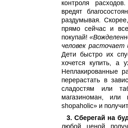
контроля расходов
вредят благосостоя
раздумывая. Скорее,
прямо сейчас и все
покупай!
«Вожделенно
человек расточает 
Дети быстро их спу
хочется купить, а
Неплакированные ра
перерастать в зави
сладостям или та
магазиноман, или 
shopaholic» и получит
3. Сберегай на бу
любой ценой получ