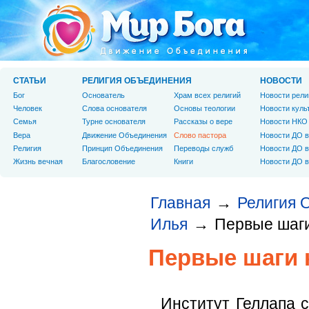
СТАТЬИ
РЕЛИГИЯ ОБЪЕДИНЕНИЯ
НОВОСТИ
Бог
Основатель
Храм всех религий
Новости рели
Человек
Слова основателя
Основы теологии
Новости куль
Cемья
Турне основателя
Рассказы о вере
Новости НКО
Вера
Движение Объединения
Слово пастора
Новости ДО в
Религия
Принцип Объединения
Переводы служб
Новости ДО в
Жизнь вечная
Благословение
Книги
Новости ДО в
Главная
Религия 
→
Илья
Первые шаги
→
Первые шаги 
Институт Геллапа 