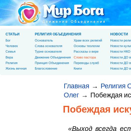
СТАТЬИ
РЕЛИГИЯ ОБЪЕДИНЕНИЯ
НОВОСТИ
Бог
Основатель
Храм всех религий
Новости рели
Человек
Слова основателя
Основы теологии
Новости куль
Cемья
Турне основателя
Рассказы о вере
Новости НКО
Вера
Движение Объединения
Слово пастора
Новости ДО в
Религия
Принцип Объединения
Переводы служб
Новости ДО в
Жизнь вечная
Благословение
Книги
Новости ДО в
Главная
Религия 
→
Олег
Побеждая и
→
Побеждая иск
«Выход всегда ест