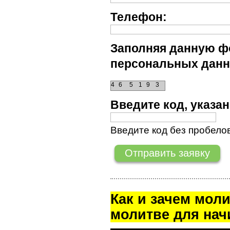
Телефон:
Заполняя данную фо
персональных данн
4
6
5
1
9
3
Введите код, указ
Введите код без пробелов
Как и зачем мол
молитве для на