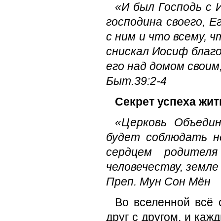
«И был Господь с 
господина своего, Е
с ним и что всему, ч
снискал Иосиф благо
его над домом своим,
Быт.39:2-4
Секрет успеха жит
«Церковь Объедин
будет соблюдать н
сердцем родител
человечеству, земле
Преп. Мун Сон Мён
Во вселенной всё 
друг с другом, и каж