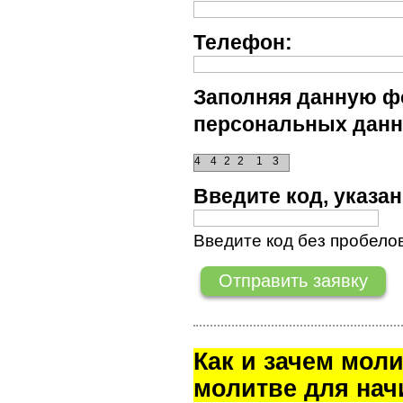
Телефон:
Заполняя данную фо
персональных данн
4
4
2
2
1
3
Введите код, указ
Введите код без пробелов
Как и зачем мол
молитве для на