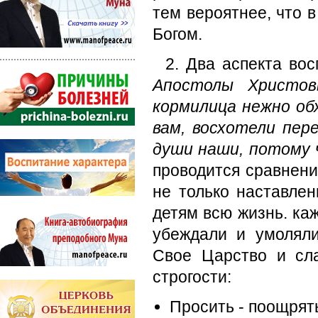
тем вероятнее, что 
Богом.
2. Два аспекта во
Апостолы Христов
кормилица нежно обх
вам, восхотели пер
души наши, потому 
проводится сравнени
не только наставлен
детям всю жизнь. каж
убеждали и умоляли
Свое Царство и сла
строгости:
Просить - поощрят