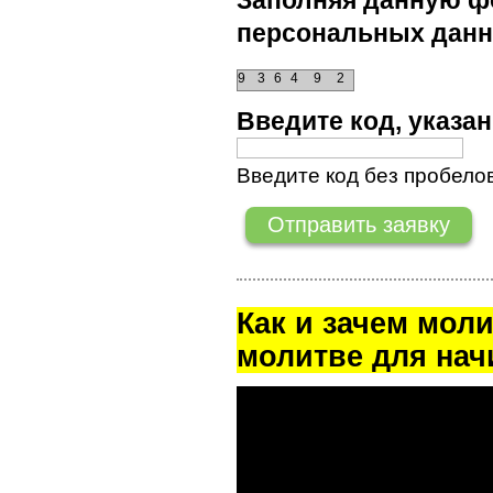
Заполняя данную фо
персональных данн
9
3
6
4
9
2
Введите код, указ
Введите код без пробелов
Как и зачем мол
молитве для на