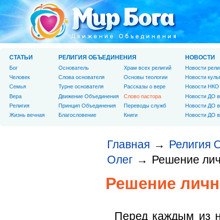
СТАТЬИ
РЕЛИГИЯ ОБЪЕДИНЕНИЯ
НОВОСТИ
Бог
Основатель
Храм всех религий
Новости рели
Человек
Слова основателя
Основы теологии
Новости куль
Cемья
Турне основателя
Рассказы о вере
Новости НКО
Вера
Движение Объединения
Слово пастора
Новости ДО в
Религия
Принцип Объединения
Переводы служб
Новости ДО в
Жизнь вечная
Благословение
Книги
Новости ДО в
Главная
Религия 
→
Олег
Решение лич
→
Решение личн
Перед каждым из н