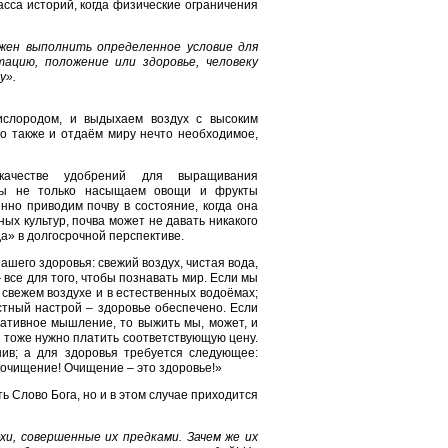
масса историй, когда физические ограничения
лжен выполнить определенное условие для
ацию, положение или здоровье, человеку
у».
кислородом, и выдыхаем воздух с высоким
но также и отдаём миру нечто необходимое,
качестве удобрений для выращивания
, мы не только насыщаем овощи и фрукты
но приводим почву в состояние, когда она
х культур, почва может не давать никакого
а» в долгосрочной перспективе.
шего здоровья: свежий воздух, чистая вода,
все для того, чтобы познавать мир. Если мы
 свежем воздухе и в естественных водоёмах;
стный настрой – здоровье обеспечено. Если
гативное мышление, то выжить мы, может, и
 тоже нужно платить соответствующую цену.
енив; а для здоровья требуется следующее:
о очищение! Очищение – это здоровье!»
 Слово Бога, но и в этом случае приходится
и, совершенные их предками. Зачем же их