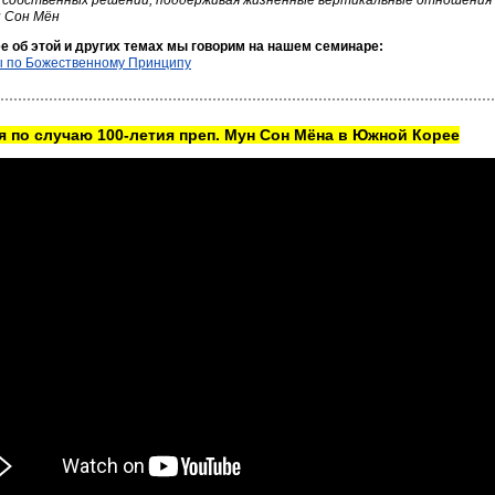
 собственных решений, поддерживая жизненные вертикальные отношения 
н Сон Мён
е об этой и других темах мы говорим на нашем семинаре:
 по Божественному Принципу
 по случаю 100-летия преп. Мун Сон Мёна в Южной Корее