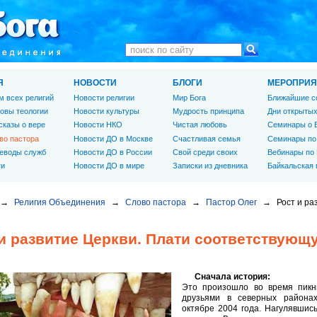
Я
НОВОСТИ
БЛОГИ
МЕРОПРИЯ
м всех религий
Новости религии
Мир Бога
Ближайшие с
овы теологии
Новости культуры
Мудрость принципа
Дни открытых
сказы о вере
Новости НКО
Чистая любовь
Семинары о 
во пастора
Новости ДО в Москве
Счастливая семья
Семинары по
еводы служб
Новости ДО в России
Свой среди своих
Вебинары по
ги
Новости ДО в мире
Записки из дневника
Байкальская
→
Религия Объединения
→
Слово пастора
→
Пастор Олег
→
Рост и ра
 и развитие Церкви. Плати соответствующ
Сначала история:
Это произошло во время пикн
друзьями в северных районах
октябре 2004 года. Нагулявшис