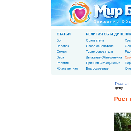
СТАТЬИ
РЕЛИГИЯ ОБЪЕДИНЕНИ
Бог
Основатель
Хра
Человек
Слова основателя
Осн
Cемья
Турне основателя
Рас
Вера
Движение Объединения
Сло
Религия
Принцип Объединения
Пер
Жизнь вечная
Благословение
Кни
Главная
цену
Рост