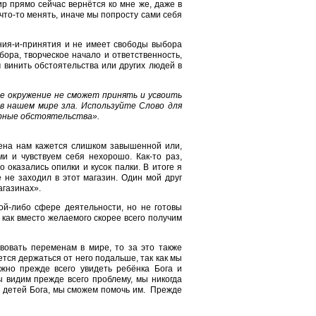
ир прямо сейчас вернётся ко мне же, даже в
 что-то менять, иначе мы попросту сами себя
ния-и-принятия и не имеет свободы выбора
бора, творческое начало и ответственность,
 винить обстоятельства или других людей в
е окружение не сможет принять и усвоить
в нашем мире зла. Используйте Слово для
урные обстоятельства».
цена нам кажется слишком завышенной или,
и и чувствуем себя нехорошо. Как-то раз,
 оказались опилки и кусок палки. В итоге я
 не заходил в этот магазин. Один мой друг
агазинах».
кой-либо сфере деятельности, но не готовы
к как вместо желаемого скорее всего получим
вовать переменам в мире, то за это также
тся держаться от него подальше, так как мы
ужно прежде всего увидеть ребёнка Бога и
ы видим прежде всего проблему, мы никогда
х детей Бога, мы сможем помочь им. Прежде