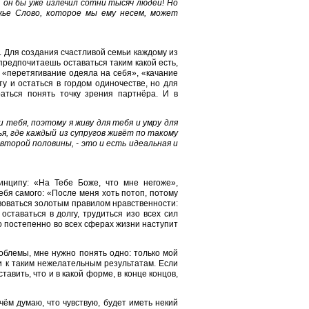
 он бы уже излечил сотни тысяч людей! Но
жье Слово, которое мы ему несем, может
а. Для создания счастливой семьи каждому из
предпочитаешь оставаться таким какой есть,
т «перетягивание одеяла на себя», «качание
у и остаться в гордом одиночестве, но для
аться понять точку зрения партнёра. И в
 тебя, поэтому я живу для тебя и умру для
я, где каждый из супругов живёт по такому
 второй половины, - это и есть идеальная и
инципу: «На Тебе Боже, что мне негоже»,
ебя самого: «После меня хоть потоп, потому
твоваться золотым правилом нравственности:
оставаться в долгу, трудиться изо всех сил
о постепенно во всех сферах жизни наступит
роблемы, мне нужно понять одно: только мой
и к таким нежелательным результатам. Если
авить, что и в какой форме, в конце концов,
чём думаю, что чувствую, будет иметь некий