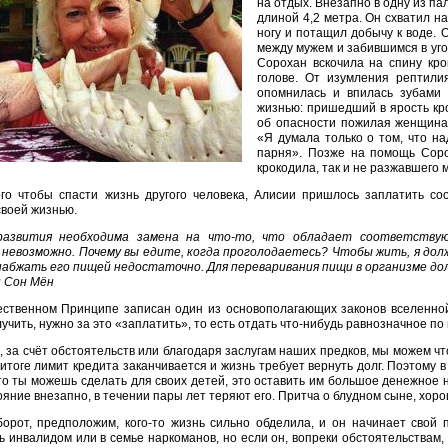
на отдых. Внезапно в одну из па
длиной 4,2 метра. Он схватил н
ногу и потащил добычу к воде. 
между мужем и забившимся в уго
Сорохан вскочила на спину кро
голове. От изумления рептили
опомнилась и впилась зубами 
жизнью: пришедший в ярость кро
об опасности пожилая женщина,
«Я думала только о том, что на
парня». Позже на помощь Соро
крокодила, так и не разжавшего 
го чтобы спасти жизнь другого человека, Алисии пришлось заплатить со
своей жизнью.
развития необходима замена на что-то, что обладает соответствую
 невозможно. Почему вы едите, когда проголодаетесь? Чтобы жить, я дол
набжать его пищей недостаточно. Для переваривания пищи в организме до
н Сон Мён
ственном Принципе записан один из основополагающих законов вселенно
лучить, нужно за это «заплатить», то есть отдать что-нибудь равнозначное по
, за счёт обстоятельств или благодаря заслугам наших предков, мы можем что
итоге лимит кредита заканчивается и жизнь требует вернуть долг. Поэтому в
то ты можешь сделать для своих детей, это оставить им большое денежное
ояние внезапно, в течении пары лет теряют его. Притча о блудном сыне, хор
орот, предположим, кого-то жизнь сильно обделила, и он начинает свой 
 инвалидом или в семье наркоманов, но если он, вопреки обстоятельствам,