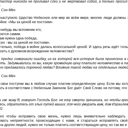
пастор никогда не проливал слез и не жертвовал собой, а только просил
»
н Сон Мён
наступило Царство Небесное или мир во всём мире, многие люди должны з
ойне: «Мы за ценой не постоим».
-нибудь мы вспомним это,
рится самим.
ам нужна одна победа,
сех - мы за ценой не постоим».
тельно, победа в войне далась колоссальной ценой. И здесь речь идёт толь
зать о духовном возрождении человечества?
предки совершили ошибку, из-за которой вся история была принесена в
уть. Задумывались ли вы, какую громадную цену платило человечество в п
но предавалось порочной любви? Влияние такой любви на отдельных людей
.
н Сон Мён
 свои поступки мы в любом случае платим определённую цену. Если мы хоти
ть в соответствии с Небесным Законом. Бог даёт Своё Слово не потому, что 
 им: живу Я, говорит Господь Бог: не хочу смерти грешника, но чтобы гр
сь, обратитесь от злых путей ваших; для чего умирать вам, дом Израиле
11
ого чтобы исправить свою жизнь, нужно лишь внимательно наблюдать 
овать неприятности, происходящие с нами, и стараться исправлять сво
на других людей, нужно не только платить соответствующую цену, но так же и 