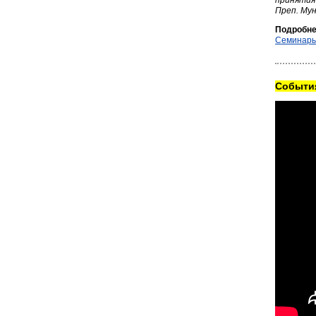
принятия
Преп. Му
Подробне
Семинары
Cобытия