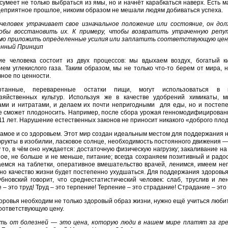
 сумеет не только выбраться из ямы, но и начнёт карабкаться наверх. Есть 
еприятное прошлое, никоим образом не мешали людям добиваться успеха.
 человек утрачивает свое изначальное положение или состояние, он до
обы восстановить их. К примеру, чтобы возвратить утраченную репут
мо приложить определенные усилия или заплатить соответствующую цен
нный Принцип
ие человека состоит из двух процессов: мы вдыхаем воздух, богатый 
ем углекислого газа. Таким образом, мы не только что-то берем от мира, 
ное по ценности.
отанные, переваренные остатки пищи, могут использоваться в 
озяйственных культур. Используя же в качестве удобрений химикаты
ами и нитратами, и делаем их почти непригодными для еды, но и постепен
 сможет плодоносить. Например, после сбора урожая генномодифицированны
11 лет. Нарушение естественных законов не приносит никакого «доброго плод
самое и со здоровьем. Этот мир создан идеальным местом для поддержания на
рукты в изобилии, ласковое солнце, необходимость постоянного движения — 
 то, в чём оно нуждается: достаточную физическую нагрузку; закаливание на
ое, не больше и не меньше, питание; всегда сохраняем позитивный и радо
емся на таблетки, оперативное вмешательство врачей, ленимся, имеем не
но качество жизни будет постепенно ухудшаться. Для поддержания здоровья
бновский говорит, что среднестатистический человек: слаб, труслив и л
 – это труд! Труд – это терпение! Терпение – это страдание! Страдание – эт
оровья необходим не только здоровый образ жизни, нужно ещё учиться любить
оответствующую цену.
ть от болезней — это цена, которую люди в нашем мире платят за грех