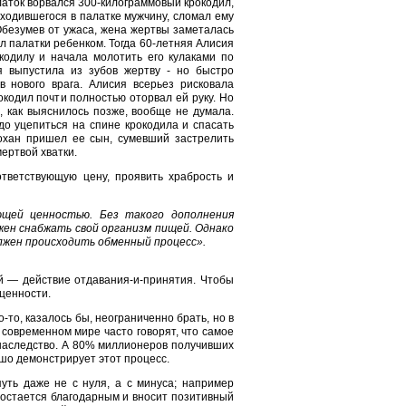
латок ворвался 300-килограммовый крокодил,
аходившегося в палатке мужчину, сломал ему
Обезумев от ужаса, жена жертвы заметалась
л палатки ребенком. Тогда 60-летняя Алисия
кодилу и начала молотить его кулаками по
я выпустила из зубов жертву - но быстро
в нового врага. Алисия всерьез рисковала
кодил почти полностью оторвал ей руку. Но
 как выяснилось позже, вообще не думала.
до уцепиться на спине крокодила и спасать
хан пришел ее сын, сумевший застрелить
мертвой хватки.
ответствующую цену, проявить храбрость и
щей ценностью. Без такого дополнения
жен снабжать свой организм пищей. Однако
лжен происходить обменный процесс».
й — действие отдавания-и-принятия. Чтобы
 ценности.
-то, казалось бы, неограниченно брать, но в
 современном мире часто говорят, что самое
 наследство. А 80% миллионеров получивших
ошо демонстрирует этот процесс.
путь даже не с нуля, а с минуса; например
 остается благодарным и вносит позитивный