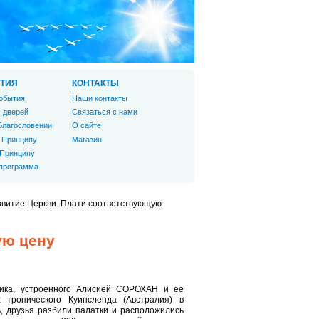
ТИЯ
КОНТАКТЫ
обытия
Наши контакты
 дверей
Связаться с нами
Благословении
О сайте
 Принципу
Магазин
 Принципу
 программа
звитие Церкви. Плати соответствующую
ую цену
ика, устроенного Алисией СОРОХАН и ее
 тропического Куинсленда (Австралия) в
ь, друзья разбили палатки и расположились