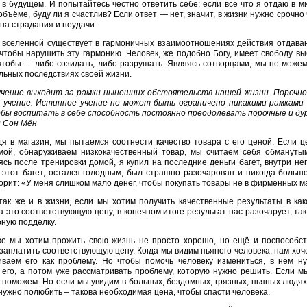
 в будущем. И попытайтесь честно ответить себе: если всё что я отдаю в м
бъёме, буду ли я счастлив? Если ответ — нет, значит, в жизни нужно срочно
на страдания и неудачи.
 вселенной существует в гармоничных взаимоотношениях действия отдава
 чтобы нарушить эту гармонию. Человек, же подобно Богу, имеет свободу вы
чтобы — либо созидать, либо разрушать. Являясь сотворцами, мы не можем
ьных последствиях своей жизни.
учение выходит за рамки нынешних обстоятельств нашей жизни. Порочно
 учение. Истинное учение не может быть ограничено никакими рамками 
обы воспитать в себе способность постоянно преодолевать порочные и д
н Сон Мён
я в магазин, мы пытаемся соотнести качество товара с его ценой. Если 
мой, обнаруживаем низкокачественный товар, мы считаем себя обманутым
сь после тренировки домой, я купил на последние деньги багет, внутри него
этот багет, остался голодным, был страшно разочарован и никогда больше
ворит: «У меня слишком мало денег, чтобы покупать товары не в фирменных м
так же и в жизни, если мы хотим получить качественные результаты в ка
а это соответствующую цену, в конечном итоге результат нас разочарует, та
ную подделку.
е мы хотим прожить свою жизнь не просто хорошо, но ещё и поспособст
заплатить соответствующую цену. Когда мы видим пьяного человека, нам хоче
иваем его как проблему. Но чтобы помочь человеку измениться, в нём н
его, а потом уже рассматривать проблему, которую нужно решить. Если м
 поможем. Но если мы увидим в больных, бездомных, грязных, пьяных людя
 нужно полюбить – такова необходимая цена, чтобы спасти человека.