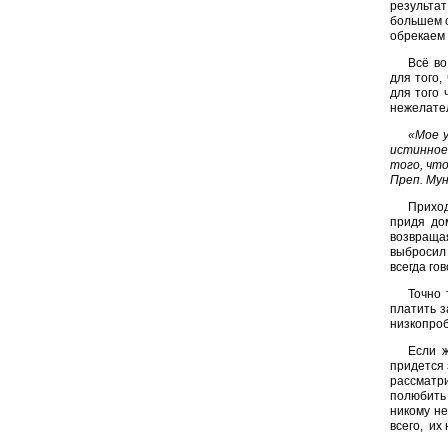
результат
большем о
обрекаем 
Всё во
для того,
для того 
нежелател
«Мое 
истинное
того, чт
Преп. Му
Приход
придя до
возвращая
выбросил 
всегда го
Точно 
платить з
низкопроб
Если ж
придется 
рассматр
полюбить 
никому не
всего, их