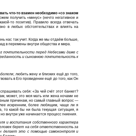
авать что-то взамен необходимо «со знаком
ожем получить «минус» (нечто негативное и
какой-то позитив). Правило всегда отвечать
вно в любых обстоятельствах и влиять на
знь нас так учит. Когда же мы отдаём больше,
лад в перемены внутри общества и мира.
лг почтительности перед Небесами даже с
 преданность и сыновнюю почтительность к
болели; любить жену и близких ещё до того,
вовать в Его провидении ещё до того, как Он
спрашивать себя: «За чей счёт этот банкет?
ам, может, это моя мать или жена ночами не
азным причинам, но самый главный вопрос —
лее искренним, более любящим, чаще ли я
, то какой бы ни была текущая ситуация, я
 но внутри уже начинается процесс гниения.
ля и воспитания собственного характера
еловек берет на себя ответственность за
 он делает это с помощью самоконтроля и