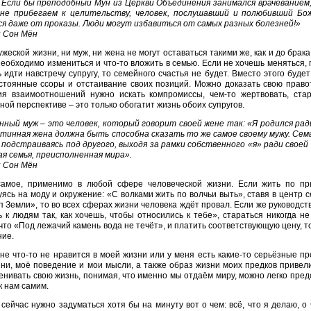
 Если бы преподобный Мун из Церкви Объединения занимался врачеванием,
не прибегаем к целительству, человек, послушавший и полюбивший Бо
ся даже от проказы. Люди могут избавиться от самых разных болезней!»
н Сон Мён
ужеской жизни, ни муж, ни жена не могут оставаться такими же, как и до брак
необходимо измениться и что-то вложить в семью. Если не хочешь меняться, 
 идти навстречу супругу, то семейного счастья не будет. Вместо этого буде
стоянные ссоры и отстаивание своих позиций. Можно доказать свою правот
ия взаимоотношений нужно искать компромиссы, чем-то жертвовать, стар
ной перспективе – это только обогатит жизнь обоих супругов.
ный муж – это человек, который говорит своей жене так: «Я родился ради
тинная жена должна быть способна сказать то же самое своему мужу. Семь
 подстраиваясь под другого, выходя за рамки собственного «я» ради своей
я семья, преисполненная мира».
н Сон Мён
самое, применимо в любой сфере человеческой жизни. Если жить по пр
ясь на моду и окружение: «С волками жить по волчьи выть», ставя в центр с
уп Земли», то во всех сферах жизни человека ждёт провал. Если же руководс
 к людям так, как хочешь, чтобы относились к тебе», стараться никогда не 
что «Под лежачий камень вода не течёт», и платить соответствующую цену, т
ние.
не что-то не нравится в моей жизни или у меня есть какие-то серьёзные п
ни, моё поведение и мои мысли, а также образ жизни моих предков привел
енивать свою жизнь, понимая, что именно мы отдаём миру, можно легко предст
к нам самим.
сейчас нужно задуматься хотя бы на минуту вот о чем: всё, что я делаю, о 