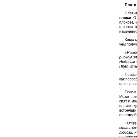
Плати
Платит
плюс»
. 
плохое), 
плюсом н
изменения
Когда 
чем получ
«Наше
риском д
Небесам 
Преп. Му
Привыч
как поссо
призвал и
Если к
Может, эт
спят и мо
происход
встречаю 
определён
«Отве
стать св
любовь, 