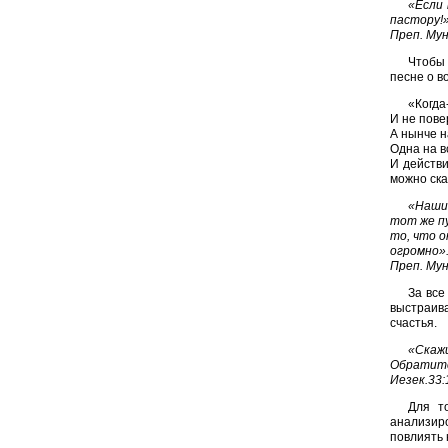
«Если 
пастору!
Преп. Му
Чтобы 
песне о в
«Когда
И не пове
А нынче н
Одна на в
И действи
можно ска
«Наши 
тот же п
то, что о
огромно»
Преп. Му
За все
выстраива
счастья.
«Скажи
Обратите
Иезек.33:
Для т
анализир
повлиять 