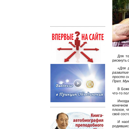
Для то
рискнуть 
«Для 
развитие
просто с
Преп. Му
В Боже
что-то по
Иногда
конечном 
плохое, ч
своё сост
И наоб
родившись