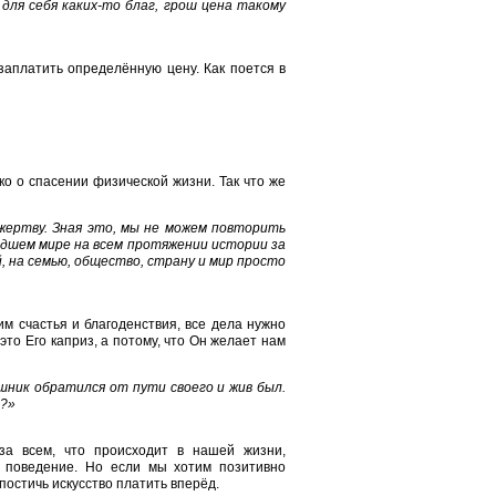
 для себя каких-то благ, грош цена такому
аплатить определённую цену. Как поется в
ко о спасении физической жизни. Так что же
 жертву. Зная это, мы не можем повторить
адшем мире на всем протяжении истории за
, на семью, общество, страну и мир просто
м счастья и благоденствия, все дела нужно
это Его каприз, а потому, что Он желает нам
ешник обратился от пути своего и жив был.
в?»
за всем, что происходит в нашей жизни,
ё поведение. Но если мы хотим позитивно
постичь искусство платить вперёд.