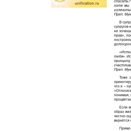
спасать?
хотя мы 
излечить
Преп. Му
В супр
супругов 
не хочешь
прав», по
построен
долгосроч
«Истин
тебя». Ис
принципу,
счастлива
Преп. Му
Тоже 
ориентиру
что я – п
«Относись
понимая, 
процвета
Если м
образ жиз
честно оц
вернётся 
Прямо 