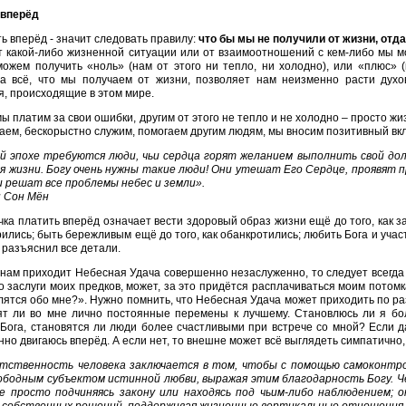
 вперёд
ь вперёд - значит следовать правилу:
что бы мы не получили от жизни, отд
От какой-либо жизненной ситуации или от взаимоотношений с кем-либо мы м
можем получить «ноль» (нам от этого ни тепло, ни холодно), или «плюс» (
а всё, что мы получаем от жизни, позволяет нам неизменно расти духо
, происходящие в этом мире.
мы платим за свои ошибки, другим от этого не тепло и не холодно – просто жи
аем, бескорыстно служим, помогаем другим людям, мы вносим позитивный вк
й эпохе требуются люди, чьи сердца горят желанием выполнить свой до
ля жизни. Богу очень нужны такие люди! Они утешат Его Сердце, проявят
и решат все проблемы небес и земли».
н Сон Мён
ка платить вперёд означает вести здоровый образ жизни ещё до того, как за
рились; быть бережливым ещё до того, как обанкротились; любить Бога и участ
 разъяснил все детали.
 нам приходит Небесная Удача совершенно незаслуженно, то следует всегда 
о заслуги моих предков, может, за это придётся расплачиваться моим потомк
лятся обо мне?». Нужно помнить, что Небесная Удача может приходить по р
ят ли во мне лично постоянные перемены к лучшему. Становлюсь ли я бо
Бога, становятся ли люди более счастливыми при встрече со мной? Если да
но двигаюсь вперёд. А если нет, то внешне может всё выглядеть симпатично,
тственность человека заключается в том, чтобы с помощью самоконтро
ободным субъектом истинной любви, выражая этим благодарность Богу. Ч
не просто подчиняясь закону или находясь под чьим-либо наблюдением;