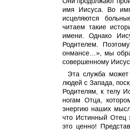
Они продолжают проис
имя Иисуса. Во им
исцеляются больны
читаем такие истор
имени. Однако Ии
Родителем. Поэтом
онмансе…», мы обра
совершенному Иисусу
Эта служба может 
людей с Запада, пос
Родителям, к телу И
ногам Отца, которо
энергию наших мысл
что Истинный Отец 
это ценно! Представ