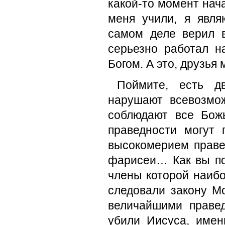
какой-то момент нача
меня учили, я явл
самом деле верил в
серьезно работал н
Богом. А это, друзья
Поймите, есть д
нарушают всевозмо
соблюдают все Бож
праведности могут 
высокомерием правед
фарисеи… Как вы по
члены которой наибо
следовали закону М
величайшими праве
убили Иисуса, имен