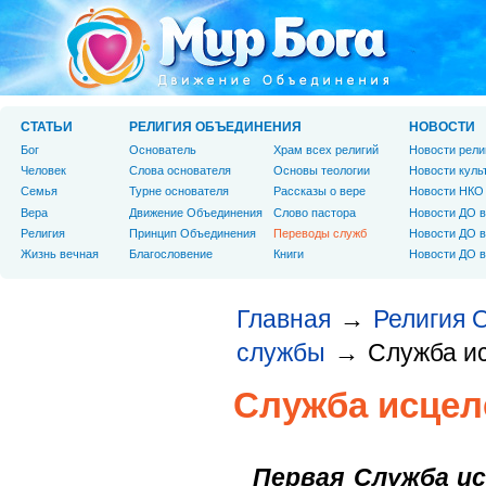
СТАТЬИ
РЕЛИГИЯ ОБЪЕДИНЕНИЯ
НОВОСТИ
Бог
Основатель
Храм всех религий
Новости рели
Человек
Слова основателя
Основы теологии
Новости куль
Cемья
Турне основателя
Рассказы о вере
Новости НКО
Вера
Движение Объединения
Слово пастора
Новости ДО в
Религия
Принцип Объединения
Переводы служб
Новости ДО в
Жизнь вечная
Благословение
Книги
Новости ДО в
Главная
Религия 
→
службы
Служба и
→
Служба исцел
Первая Служба и