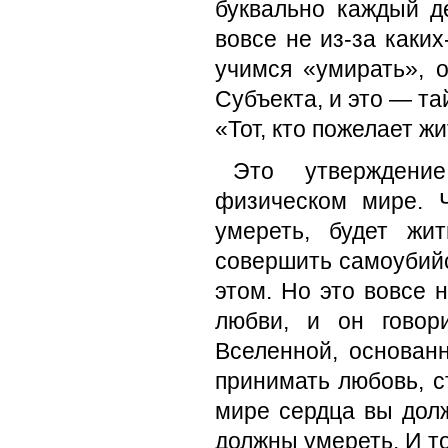
буквально каждый д
вовсе не из-за каки
учимся «умирать», 
Субъекта, и это — та
«Тот, кто пожелает жит
Это утверждени
физическом мире. Ч
умереть, будет жи
совершить самоубийс
этом. Но это вовсе 
любви, и он говор
Вселенной, основан
принимать любовь, с
мире сердца вы дол
должны умереть. И т