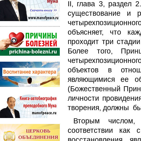
II, глава 3, раздел 
существование и р
четырехпозиционно
объясняет, что ка
проходит три стадии
Более того, Прин
четырехпозиционно
объектов в отнош
являющимися ее об
(Божественный Принци
личности провидени
творения, должны бы
Вторым числом,
соответствии как 
восстановления, яв