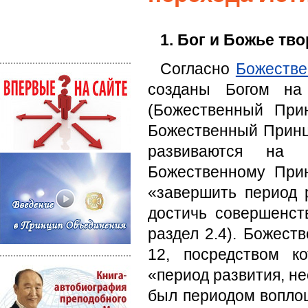
1. Бог и Божье тв
Согласно
Божестве
созданы Богом на
(Божественный Прин
Божественный Принци
развиваются на 
Божественному При
«завершить период 
достичь совершенств
раздел 2.4). Божест
12, посредством к
«период развития, н
был периодом вопло