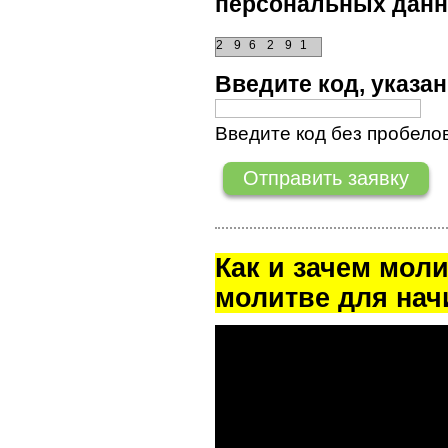
персональных данн
2
9
6
2
9
1
Введите код, указ
Введите код без пробелов
Как и зачем мол
молитве для на