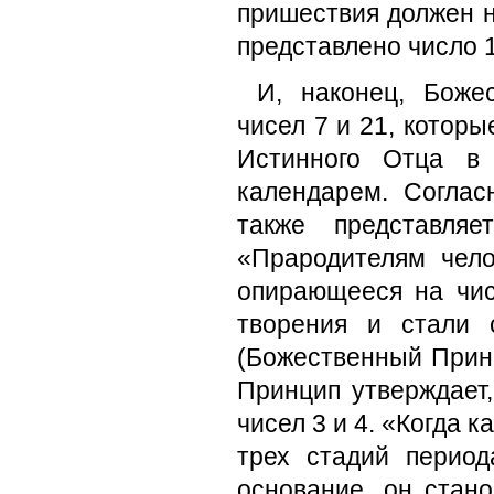
пришествия должен н
представлено число 
И, наконец, Боже
чисел 7 и 21, котор
Истинного Отца в
календарем. Соглас
также представля
«Прародителям чело
опирающееся на чис
творения и стали 
(Божественный Принци
Принцип утверждает,
чисел 3 и 4. «Когда
трех стадий перио
основание, он стан