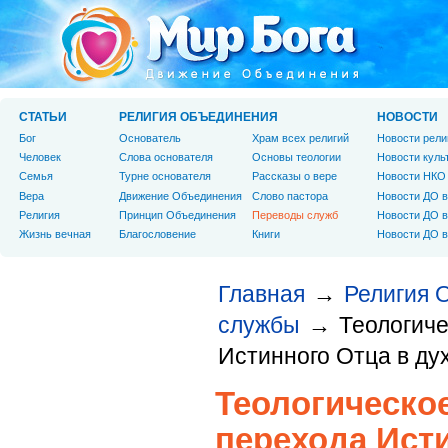
СТАТЬИ
РЕЛИГИЯ ОБЪЕДИНЕНИЯ
НОВОСТИ
Бог
Основатель
Храм всех религий
Новости рели
Человек
Слова основателя
Основы теологии
Новости куль
Cемья
Турне основателя
Рассказы о вере
Новости НКО
Вера
Движение Объединения
Слово пастора
Новости ДО в
Религия
Принцип Объединения
Переводы служб
Новости ДО в
Жизнь вечная
Благословение
Книги
Новости ДО в
Главная
Религия 
→
службы
Теологиче
→
Истинного Отца в ду
Теологическое
перехода Ист